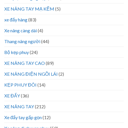
XE NÂNG TAY MẠ KẼM
(5)
xe đẩy hàng
(83)
Xe nâng càng dài
(4)
Thang nâng người
(44)
Bộ kẹp phuy
(24)
XE NÂNG TAY CAO
(89)
XE NÂNG ĐIỆN NGỒI LÁI
(2)
KẸP PHUY ĐÔI
(14)
XE ĐẨY
(36)
XE NÂNG TAY
(212)
Xe đẩy tay gấp gọn
(12)