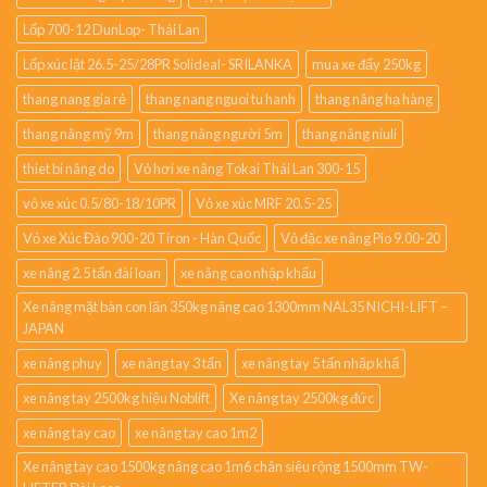
Lốp 700-12 DunLop- Thái Lan
Lốp xúc lật 26.5-25/28PR Solideal- SRILANKA
mua xe đẩy 250kg
thang nang gia rẻ
thang nang nguoi tu hanh
thang nâng hạ hàng
thang nâng mỹ 9m
thang nâng người 5m
thang nâng niuli
thiet bi nâng do
Vỏ hơi xe nâng Tokai Thái Lan 300-15
vỏ xe xúc 0.5/80-18/10PR
Vỏ xe xúc MRF 20.5-25
Vỏ xe Xúc Đào 900-20 Tiron - Hàn Quốc
Vỏ đặc xe nâng Pio 9.00-20
xe nâng 2.5 tấn đài loan
xe nâng cao nhập khẩu
Xe nâng mặt bàn con lăn 350kg nâng cao 1300mm NAL35 NICHI-LIFT –
JAPAN
xe nâng phuy
xe nâng tay 3 tấn
xe nâng tay 5 tấn nhập khẩ
xe nâng tay 2500kg hiệu Noblift
Xe nâng tay 2500kg đức
xe nâng tay cao
xe nâng tay cao 1m2
Xe nâng tay cao 1500kg nâng cao 1m6 chân siêu rộng 1500mm TW-