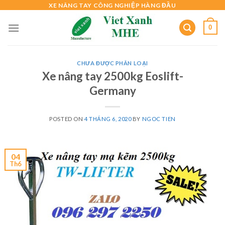
Skip
XE NÂNG TAY CÔNG NGHIỆP HÀNG ĐẦU
to
0
content
CHƯA ĐƯỢC PHÂN LOẠI
Xe nâng tay 2500kg Eoslift-
Germany
POSTED ON
4 THÁNG 6, 2020
BY
NGOC TIEN
04
Th6