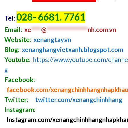
028- 6681. 7761
Tel:
Email:
xe
****
@
****************
nh.com
.v
n
Website:
xenangtay.vn
Blog:
xenanghangvietxanh.blogspot.com
Youtube:
https://www.youtube.com/chan
g
Facebook:
facebook.com/xenangchinhhangnhapkha
Twitter:
twitter.com/xenangchinhhang
Instagram:
Instagram.com/xenangchinhhangnhapkha