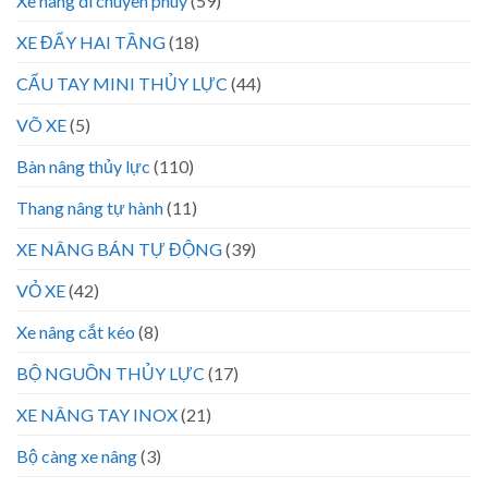
Xe nâng di chuyen phuy
(59)
XE ĐẨY HAI TẦNG
(18)
CẨU TAY MINI THỦY LỰC
(44)
VÕ XE
(5)
Bàn nâng thủy lực
(110)
Thang nâng tự hành
(11)
XE NÂNG BÁN TỰ ĐỘNG
(39)
VỎ XE
(42)
Xe nâng cắt kéo
(8)
BỘ NGUỒN THỦY LỰC
(17)
XE NÂNG TAY INOX
(21)
Bộ càng xe nâng
(3)