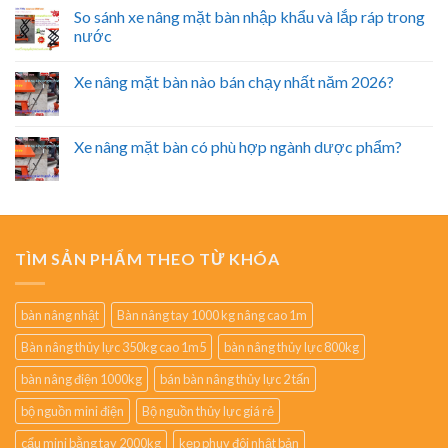
So sánh xe nâng mặt bàn nhập khẩu và lắp ráp trong
nước
Xe nâng mặt bàn nào bán chạy nhất năm 2026?
Xe nâng mặt bàn có phù hợp ngành dược phẩm?
TÌM SẢN PHẨM THEO TỪ KHÓA
bàn nâng nhật
Bàn nâng tay 1000 kg nâng cao 1m
Bàn nâng thủy lực 350kg cao 1m5
bàn nâng thủy lực 800kg
bàn nâng điện 1000kg
bán bàn nâng thủy lực 2 tấn
bộ nguồn mini điện
Bộ nguồn thủy lực giá rẻ
cẩu mini bằng tay 2000kg
kẹp phuy đôi nhật bản