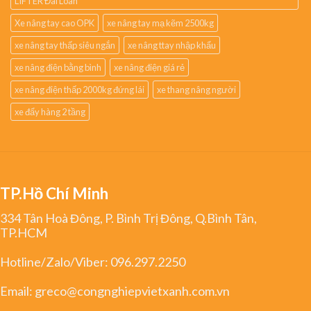
LIFTER Đài Loan
Xe nâng tay cao OPK
xe nâng tay mạ kẽm 2500kg
xe nâng tay thấp siêu ngắn
xe nâng ttay nhập khẩu
xe nâng điện bằng bình
xe nâng điện giá rẻ
xe nâng điện thấp 2000kg đứng lái
xe thang nâng người
xe đẩy hàng 2 tầng
TP.Hồ Chí Minh
334 Tân Hoà Đông, P. Bình Trị Đông, Q.Bình Tân,
TP.HCM
Hotline/Zalo/Viber:
096.297.2250
Email:
greco@congnghiepvietxanh.com.vn