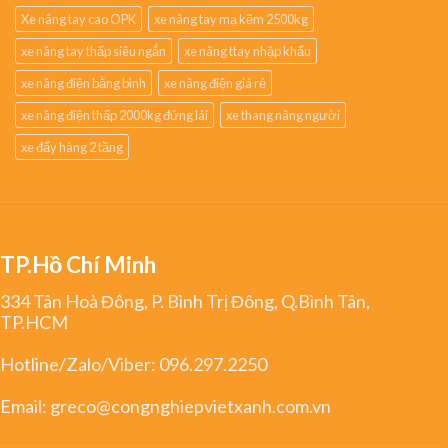
Xe nâng tay cao OPK
xe nâng tay mạ kẽm 2500kg
xe nâng tay thấp siêu ngắn
xe nâng ttay nhập khẩu
xe nâng điện bằng bình
xe nâng điện giá rẻ
xe nâng điện thấp 2000kg đứng lái
xe thang nâng người
xe đẩy hàng 2 tầng
TP.Hồ Chí Minh
334 Tân Hoà Đông, P. Bình Trị Đông, Q.Bình Tân,
TP.HCM
Hotline/Zalo/Viber:
096.297.2250
Email:
greco@congnghiepvietxanh.com.vn