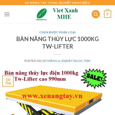
Skip
XE NÂNG TAY CÔNG NGHIỆP HÀNG ĐẦU
to
0
content
CHƯA ĐƯỢC PHÂN LOẠI
BÀN NÂNG THỦY LỰC 1000KG
TW-LIFTER
POSTED ON
10 THÁNG 6, 2020
BY
NGOC TIEN
10
Th6