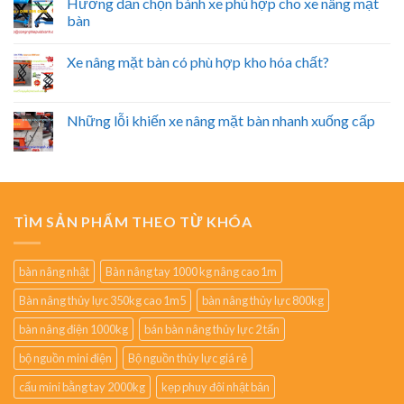
Hướng dẫn chọn bánh xe phù hợp cho xe nâng mặt
bàn
Xe nâng mặt bàn có phù hợp kho hóa chất?
Những lỗi khiến xe nâng mặt bàn nhanh xuống cấp
TÌM SẢN PHẨM THEO TỪ KHÓA
bàn nâng nhật
Bàn nâng tay 1000 kg nâng cao 1m
Bàn nâng thủy lực 350kg cao 1m5
bàn nâng thủy lực 800kg
bàn nâng điện 1000kg
bán bàn nâng thủy lực 2 tấn
bộ nguồn mini điện
Bộ nguồn thủy lực giá rẻ
cẩu mini bằng tay 2000kg
kẹp phuy đôi nhật bản