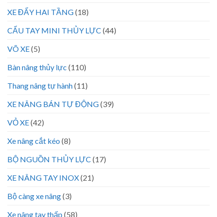
XE ĐẨY HAI TẦNG
(18)
CẨU TAY MINI THỦY LỰC
(44)
VÕ XE
(5)
Bàn nâng thủy lực
(110)
Thang nâng tự hành
(11)
XE NÂNG BÁN TỰ ĐỘNG
(39)
VỎ XE
(42)
Xe nâng cắt kéo
(8)
BỘ NGUỒN THỦY LỰC
(17)
XE NÂNG TAY INOX
(21)
Bộ càng xe nâng
(3)
Xe nâng tay thấp
(58)