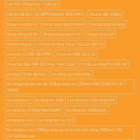
Lốp 700-12 DunLop- Thái Lan
Lốp xúc lật 26.5-25/28PR Solideal- SRILANKA
mua xe đẩy 250kg
thang nang gia rẻ
thang nang nguoi tu hanh
thang nâng hạ hàng
thang nâng mỹ 9m
thang nâng người 5m
thang nâng niuli
thiet bi nâng do
Vỏ hơi xe nâng Tokai Thái Lan 300-15
vỏ xe xúc 0.5/80-18/10PR
Vỏ xe xúc MRF 20.5-25
Vỏ xe Xúc Đào 900-20 Tiron - Hàn Quốc
Vỏ đặc xe nâng Pio 9.00-20
xe nâng 2.5 tấn đài loan
xe nâng cao nhập khẩu
Xe nâng mặt bàn con lăn 350kg nâng cao 1300mm NAL35 NICHI-LIFT –
JAPAN
xe nâng phuy
xe nâng tay 3 tấn
xe nâng tay 5 tấn nhập khẩ
xe nâng tay 2500kg hiệu Noblift
Xe nâng tay 2500kg đức
xe nâng tay cao
xe nâng tay cao 1m2
Xe nâng tay cao 1500kg nâng cao 1m6 chân siêu rộng 1500mm TW-
LIFTER Đài Loan