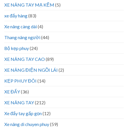
XE NÂNG TAY MẠ KẼM
(5)
xe đẩy hàng
(83)
Xe nâng càng dài
(4)
Thang nâng người
(44)
Bộ kẹp phuy
(24)
XE NÂNG TAY CAO
(89)
XE NÂNG ĐIỆN NGỒI LÁI
(2)
KẸP PHUY ĐÔI
(14)
XE ĐẨY
(36)
XE NÂNG TAY
(212)
Xe đẩy tay gấp gọn
(12)
Xe nâng di chuyen phuy
(59)