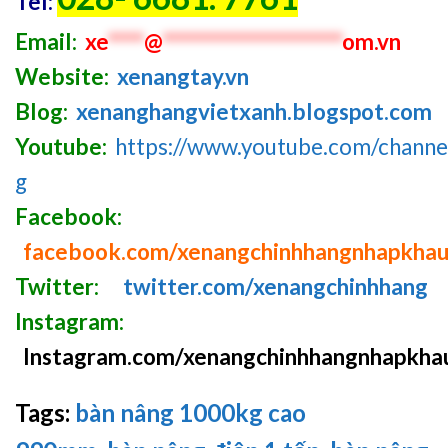
Tel:
Email:
xe
****
@
********************
om.vn
Website:
xenangtay.vn
Blog:
xenanghangvietxanh.blogspot.com
Youtube:
https://www.youtube.com/chan
g
Facebook:
facebook.com/xenangchinhhangnhapkha
Twitter:
twitter.com/xenangchinhhang
Instagram:
Instagram.com/xenangchinhhangnhapkha
Tags:
bàn nâng 1000kg cao