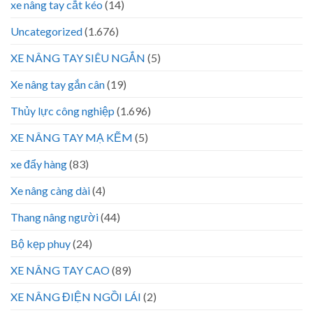
xe nâng tay cắt kéo
(14)
Uncategorized
(1.676)
XE NÂNG TAY SIÊU NGẮN
(5)
Xe nâng tay gắn cân
(19)
Thủy lực công nghiệp
(1.696)
XE NÂNG TAY MẠ KẼM
(5)
xe đẩy hàng
(83)
Xe nâng càng dài
(4)
Thang nâng người
(44)
Bộ kẹp phuy
(24)
XE NÂNG TAY CAO
(89)
XE NÂNG ĐIỆN NGỒI LÁI
(2)