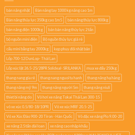
bàn nâng nhật
Bàn nâng tay 1000 kg nâng cao 1m
Bàn nâng thủy lực 350kg cao 1m5
bàn nâng thủy lực 800kg
bàn nâng điện 1000kg
bán bàn nâng thủy lực 2 tấn
bộ nguồn mini điện
Bộ nguồn thủy lực giá rẻ
cẩu mini bằng tay 2000kg
kẹp phuy đôi nhật bản
Lốp 700-12 DunLop- Thái Lan
Lốp xúc lật 26.5-25/28PR Solideal- SRILANKA
mua xe đẩy 250kg
thang nang gia rẻ
thang nang nguoi tu hanh
thang nâng hạ hàng
thang nâng mỹ 9m
thang nâng người 5m
thang nâng niuli
thiet bi nâng do
Vỏ hơi xe nâng Tokai Thái Lan 300-15
vỏ xe xúc 0.5/80-18/10PR
Vỏ xe xúc MRF 20.5-25
Vỏ xe Xúc Đào 900-20 Tiron - Hàn Quốc
Vỏ đặc xe nâng Pio 9.00-20
xe nâng 2.5 tấn đài loan
xe nâng cao nhập khẩu