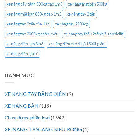
xe nâng cây cảnh 800kg cao 1m5
xe nâng mặt bàn 500kg
xe nâng mặt bàn 800kg cao 1m5
xe nâng tay 2 tấn
xe nâng tay 2 tấn của đức
xe nâng tay 2000kg
xe nâng tay 2000kg nhập khẩu
xe nâng tay thấp 2 tấn hiệu noblelift
xe nâng điện cao 3m3
xe nâng điện cao đi bộ 1500kg 3m
xe nâng điện giá rẻ
DANH MỤC
XE NÂNG TAY BẰNG ĐIỆN
(9)
XE NÂNG BÀN
(119)
Chưa được phân loại
(1.942)
XE-NANG-TAYCANG-SIEU-RONG
(1)