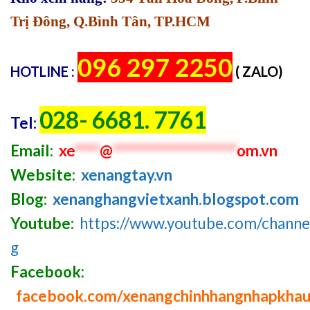
Trị Đông, Q.Bình Tân, TP.HCM
096 297 2250
HOTLINE :
( ZALO)
028- 6681. 7761
Tel:
Email:
xe
****
@
********************
om.vn
Website:
xenangtay.vn
Blog:
xenanghangvietxanh.blogspot.com
Youtube:
https://www.youtube.com/chan
g
Facebook:
facebook.com/xenangchinhhangnhapkha