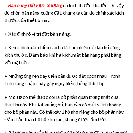
–
Bàn nâng thủy lực 3000kg
có kích thước khá lớn. Do vậy
để chôn bàn nâng xuống đất, chúng ta cần đo chính xác kích
thước của thiết bị này.
+ Xác định rõ vị trí đặt
bàn nâng
.
+ Xem chính xác chiều cao hạ là bao nhiêu để đào hố đúng
kích thước. Đảm bảo khi hạ kịch, mặt bàn nâng phải bằng
với mặt nền.
+ Những ống ren đây điện cần được đặt cách nhau. Tránh
tình trạng chập cháy gây nguy hiểm, hỏng thiết bị.
+
Mô tơ
có thể được coi là bộ phận quan trọng nhất của
thiết bị này. Khi đặt xuống hố, bạn cần có một vị trí thoáng
cho bộ phận này. Có thể xây 1 hố nhỏ riêng cho bộ phận này.
Đảm bảo toàn bộ hố khô ráo, không được ẩm ướt.
+ Bộ phận công tắc là bộ phận để nổi và cần để ở vị trí người