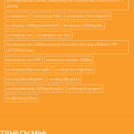
Xe nâng mặt bàn con lăn 350kg nâng cao 1300mm NAL35 NICHI-LIFT –
JAPAN
xe nâng phuy
xe nâng tay 3 tấn
xe nâng tay 5 tấn nhập khẩ
xe nâng tay 2500kg hiệu Noblift
Xe nâng tay 2500kg đức
xe nâng tay cao
xe nâng tay cao 1m2
Xe nâng tay cao 1500kg nâng cao 1m6 chân siêu rộng 1500mm TW-
LIFTER Đài Loan
Xe nâng tay cao OPK
xe nâng tay mạ kẽm 2500kg
xe nâng tay thấp siêu ngắn
xe nâng ttay nhập khẩu
xe nâng điện bằng bình
xe nâng điện giá rẻ
xe nâng điện thấp 2000kg đứng lái
xe thang nâng người
xe đẩy hàng 2 tầng
TP.Hồ Chí Minh