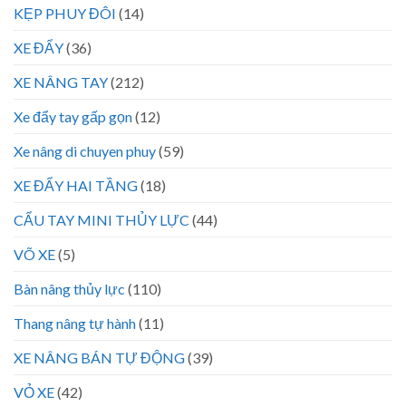
KẸP PHUY ĐÔI
(14)
XE ĐẨY
(36)
XE NÂNG TAY
(212)
Xe đẩy tay gấp gọn
(12)
Xe nâng di chuyen phuy
(59)
XE ĐẨY HAI TẦNG
(18)
CẨU TAY MINI THỦY LỰC
(44)
VÕ XE
(5)
Bàn nâng thủy lực
(110)
Thang nâng tự hành
(11)
XE NÂNG BÁN TỰ ĐỘNG
(39)
VỎ XE
(42)