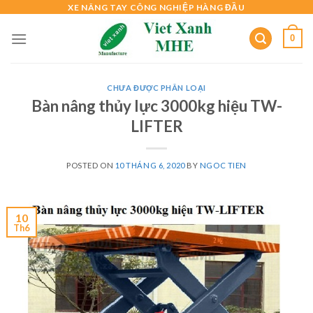
Skip
XE NÂNG TAY CÔNG NGHIỆP HÀNG ĐẦU
to
0
content
CHƯA ĐƯỢC PHÂN LOẠI
Bàn nâng thủy lực 3000kg hiệu TW-
LIFTER
POSTED ON
10 THÁNG 6, 2020
BY
NGOC TIEN
10
Th6