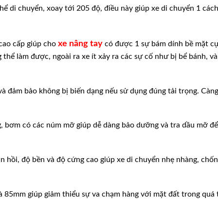
thể di chuyển, xoay tới 205 độ, điều này giúp xe di chuyển 1 cách
xe nâng tay
cao cấp giúp cho
có được 1 sự bám dính bề mặt cự
hể làm được, ngoài ra xe ít xảy ra các sự cố như bị bể bánh, v
à đảm bảo không bị biến dạng nếu sử dụng đúng tải trọng. Càng
g, bơm có các núm mỡ giúp dễ dàng bảo dưỡng và tra dầu mỡ để
n hồi, độ bền và độ cứng cao giúp xe di chuyển nhẹ nhàng, chốn
à 85mm giúp giảm thiểu sự va chạm hàng với mặt đất trong quá 