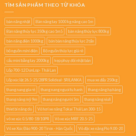
TÌM SẢN PHẨM THEO TỪ KHÓA
bàn nâng nhật
Bàn nâng tay 1000 kg nâng cao 1m
Bàn nâng thủy lực 350kg cao 1m5
bàn nâng thủy lực 800kg
bàn nâng điện 1000kg
bán bàn nâng thủy lực 2 tấn
bộ nguồn mini điện
Bộ nguồn thủy lực giá rẻ
cẩu mini bằng tay 2000kg
kẹp phuy đôi nhật bản
Lốp 700-12 DunLop- Thái Lan
Lốp xúc lật 26.5-25/28PR Solideal- SRILANKA
mua xe đẩy 250kg
thang nang gia rẻ
thang nang nguoi tu hanh
thang nâng hạ hàng
thang nâng mỹ 9m
thang nâng người 5m
thang nâng niuli
thiet bi nâng do
Vỏ hơi xe nâng Tokai Thái Lan 300-15
vỏ xe xúc 0.5/80-18/10PR
Vỏ xe xúc MRF 20.5-25
Vỏ xe Xúc Đào 900-20 Tiron - Hàn Quốc
Vỏ đặc xe nâng Pio 9.00-20