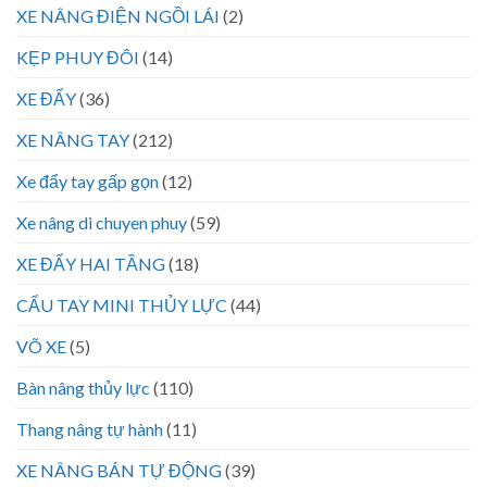
XE NÂNG ĐIỆN NGỒI LÁI
(2)
KẸP PHUY ĐÔI
(14)
XE ĐẨY
(36)
XE NÂNG TAY
(212)
Xe đẩy tay gấp gọn
(12)
Xe nâng di chuyen phuy
(59)
XE ĐẨY HAI TẦNG
(18)
CẨU TAY MINI THỦY LỰC
(44)
VÕ XE
(5)
Bàn nâng thủy lực
(110)
Thang nâng tự hành
(11)
XE NÂNG BÁN TỰ ĐỘNG
(39)