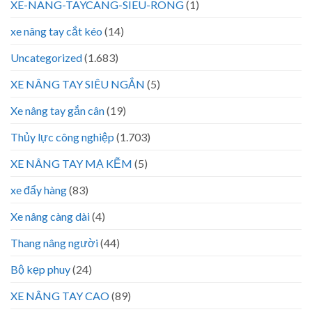
XE-NANG-TAYCANG-SIEU-RONG
(1)
xe nâng tay cắt kéo
(14)
Uncategorized
(1.683)
XE NÂNG TAY SIÊU NGẮN
(5)
Xe nâng tay gắn cân
(19)
Thủy lực công nghiệp
(1.703)
XE NÂNG TAY MẠ KẼM
(5)
xe đẩy hàng
(83)
Xe nâng càng dài
(4)
Thang nâng người
(44)
Bộ kẹp phuy
(24)
XE NÂNG TAY CAO
(89)