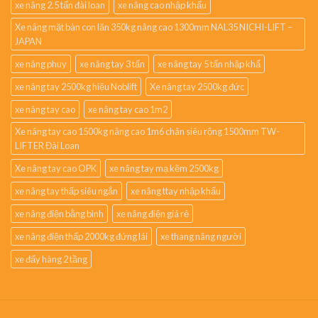
xe nâng 2.5 tấn đài loan
xe nâng cao nhập khẩu
Xe nâng mặt bàn con lăn 350kg nâng cao 1300mm NAL35 NICHI-LIFT –
JAPAN
xe nâng phuy
xe nâng tay 3 tấn
xe nâng tay 5 tấn nhập khẩ
xe nâng tay 2500kg hiệu Noblift
Xe nâng tay 2500kg đức
xe nâng tay cao
xe nâng tay cao 1m2
Xe nâng tay cao 1500kg nâng cao 1m6 chân siêu rộng 1500mm TW-
LIFTER Đài Loan
Xe nâng tay cao OPK
xe nâng tay mạ kẽm 2500kg
xe nâng tay thấp siêu ngắn
xe nâng ttay nhập khẩu
xe nâng điện bằng bình
xe nâng điện giá rẻ
xe nâng điện thấp 2000kg đứng lái
xe thang nâng người
xe đẩy hàng 2 tầng