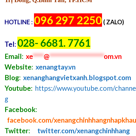
096 297 2250
HOTLINE :
( ZALO)
028- 6681. 7761
Tel:
Email:
xe
****
@
********************
om.vn
Website:
xenangtay.vn
Blog:
xenanghangvietxanh.blogspot.com
Youtube:
https://www.youtube.com/chan
g
Facebook:
facebook.com/xenangchinhhangnhapkha
Twitter:
twitter.com/xenangchinhhang