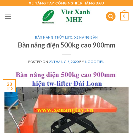
Skip
XE NÂNG TAY CÔNG NGHIỆP HÀNG ĐẦU
to
0
content
BÀN NÂNG THỦY LỰC
,
XE NÂNG BÀN
Bàn nâng điện 500kg cao 900mm
POSTED ON
23 THÁNG 6, 2020
BY
NGOC TIEN
23
Th6