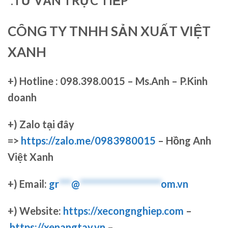
*.
TƯ VẤN TRỰC TIẾP
CÔNG TY TNHH SẢN XUẤT VIỆT
XANH
+)
Hotline : 098.398.0015 – Ms.Anh – P.Kinh
doanh
+)
Zalo tại đây
=>
https://zalo.me/0983980015
– Hồng Anh
Việt Xanh
+) Email:
gr
***
@
********************
om.vn
+) Website:
https://xecongnghiep.com
–
https://xenangtay.vn
–