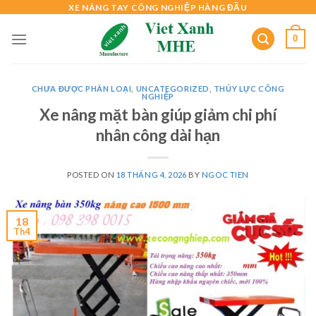
Skip
XE NÂNG TAY CÔNG NGHIỆP HÀNG ĐẦU
to
0
content
CHƯA ĐƯỢC PHÂN LOẠI
,
UNCATEGORIZED
,
THỦY LỰC CÔNG
NGHIỆP
Xe nâng mặt bàn giúp giảm chi phí
nhân công dài hạn
POSTED ON
18 THÁNG 4, 2026
BY
NGOC TIEN
18
Th4