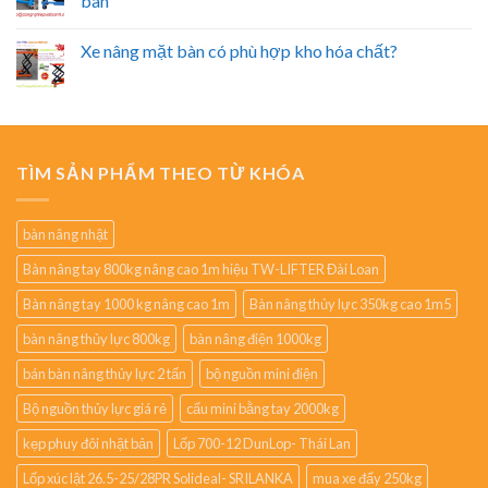
bàn
Xe nâng mặt bàn có phù hợp kho hóa chất?
TÌM SẢN PHẨM THEO TỪ KHÓA
bàn nâng nhật
Bàn nâng tay 800kg nâng cao 1m hiệu TW-LIFTER Đài Loan
Bàn nâng tay 1000 kg nâng cao 1m
Bàn nâng thủy lực 350kg cao 1m5
bàn nâng thủy lực 800kg
bàn nâng điện 1000kg
bán bàn nâng thủy lực 2 tấn
bộ nguồn mini điện
Bộ nguồn thủy lực giá rẻ
cẩu mini bằng tay 2000kg
kẹp phuy đôi nhật bản
Lốp 700-12 DunLop- Thái Lan
Lốp xúc lật 26.5-25/28PR Solideal- SRILANKA
mua xe đẩy 250kg