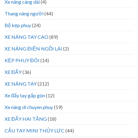
Xe nâng càng dài
(4)
Thang nâng người
(44)
Bộ kẹp phuy
(24)
XE NÂNG TAY CAO
(89)
XE NÂNG ĐIỆN NGỒI LÁI
(2)
KẸP PHUY ĐÔI
(14)
XE ĐẨY
(36)
XE NÂNG TAY
(212)
Xe đẩy tay gấp gọn
(12)
Xe nâng di chuyen phuy
(59)
XE ĐẨY HAI TẦNG
(18)
CẨU TAY MINI THỦY LỰC
(44)