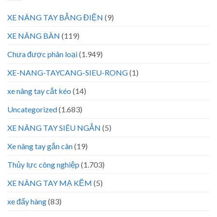
XE NÂNG TAY BẰNG ĐIỆN
(9)
XE NÂNG BÀN
(119)
Chưa được phân loại
(1.949)
XE-NANG-TAYCANG-SIEU-RONG
(1)
xe nâng tay cắt kéo
(14)
Uncategorized
(1.683)
XE NÂNG TAY SIÊU NGẮN
(5)
Xe nâng tay gắn cân
(19)
Thủy lực công nghiệp
(1.703)
XE NÂNG TAY MẠ KẼM
(5)
xe đẩy hàng
(83)