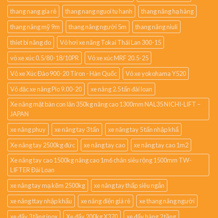
thang nang gia rẻ
thang nang nguoi tu hanh
thang nâng hạ hàng
thang nâng mỹ 9m
thang nâng người 5m
thang nâng niuli
thiet bi nâng do
Vỏ hơi xe nâng Tokai Thái Lan 300-15
vỏ xe xúc 0.5/80-18/10PR
Vỏ xe xúc MRF 20.5-25
Vỏ xe Xúc Đào 900-20 Tiron - Hàn Quốc
Vỏ xe yokohama Y520
Vỏ đặc xe nâng Pio 9.00-20
xe nâng 2.5 tấn đài loan
Xe nâng mặt bàn con lăn 350kg nâng cao 1300mm NAL35 NICHI-LIFT –
JAPAN
xe nâng phuy
xe nâng tay 3 tấn
xe nâng tay 5 tấn nhập khẩ
Xe nâng tay 2500kg đức
xe nâng tay cao
xe nâng tay cao 1m2
Xe nâng tay cao 1500kg nâng cao 1m6 chân siêu rộng 1500mm TW-
LIFTER Đài Loan
xe nâng tay mạ kẽm 2500kg
xe nâng tay thấp siêu ngắn
xe nâng ttay nhập khẩu
xe nâng điện giá rẻ
xe thang nâng người
xe đẩy 3 tầng inox
Xe đẩy 200kg X370
xe đẩy hàng 2 tầng