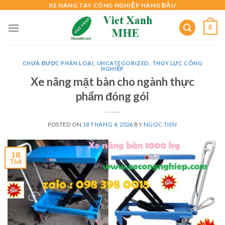
Skip
XE NÂNG TAY CÔNG NGHIỆP HÀNG ĐẦU
to
0
content
CHƯA ĐƯỢC PHÂN LOẠI
,
UNCATEGORIZED
,
THỦY LỰC CÔNG
NGHIỆP
Xe nâng mặt bàn cho ngành thực
phẩm đóng gói
POSTED ON
18 THÁNG 4, 2026
BY
NGOC TIEN
18
Th4