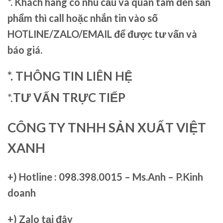
*. Khách hàng có nhu cầu và quan tâm đến sản
phẩm thì call hoặc nhắn tin vào số
HOTLINE/ZALO/EMAIL để được tư vấn và
báo giá.
*. THÔNG TIN LIÊN HỆ
*.
TƯ VẤN TRỰC TIẾP
CÔNG TY TNHH SẢN XUẤT VIỆT
XANH
+)
Hotline : 098.398.0015 – Ms.Anh – P.Kinh
doanh
+)
Zalo tại đây