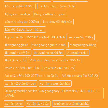
bàn nâng điện 1000kg
bán bàn nâng thủy lực 2 tấn
bộ nguồn mini điện
Bộ nguồn thủy lực giá rẻ
cẩu mini bằng tay 2000kg
kẹp phuy đôi nhật bản
Lốp 700-12 DunLop- Thái Lan
Lốp xúc lật 26.5-25/28PR Solideal- SRILANKA
mua xe đẩy 250kg
thang nang gia rẻ
thang nang nguoi tu hanh
thang nâng hạ hàng
thang nâng mỹ 9m
thang nâng người 5m
thang nâng niuli
thiet bi nâng do
Vỏ hơi xe nâng Tokai Thái Lan 300-15
vỏ xe xúc 0.5/80-18/10PR
Vỏ xe xúc MRF 20.5-25
Vỏ xe Xúc Đào 900-20 Tiron - Hàn Quốc
Vỏ đặc xe nâng Pio 9.00-20
xe nâng 2.5 tấn đài loan
xe nâng cao nhập khẩu
Xe nâng mặt bàn con lăn 350kg nâng cao 1300mm NAL35 NICHI-LIFT –
JAPAN
xe nâng phuy
xe nâng tay 3 tấn
xe nâng tay 5 tấn nhập khẩ