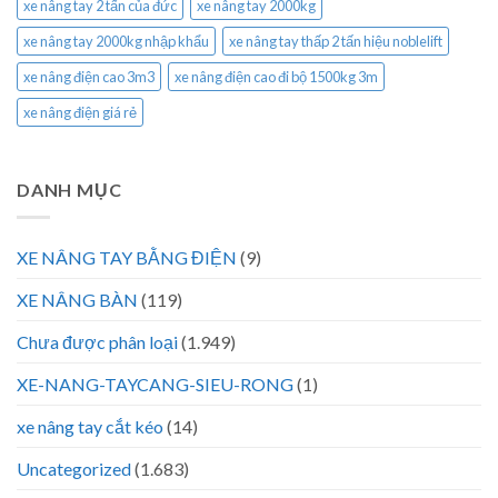
xe nâng tay 2 tấn của đức
xe nâng tay 2000kg
xe nâng tay 2000kg nhập khẩu
xe nâng tay thấp 2 tấn hiệu noblelift
xe nâng điện cao 3m3
xe nâng điện cao đi bộ 1500kg 3m
xe nâng điện giá rẻ
DANH MỤC
XE NÂNG TAY BẰNG ĐIỆN
(9)
XE NÂNG BÀN
(119)
Chưa được phân loại
(1.949)
XE-NANG-TAYCANG-SIEU-RONG
(1)
xe nâng tay cắt kéo
(14)
Uncategorized
(1.683)