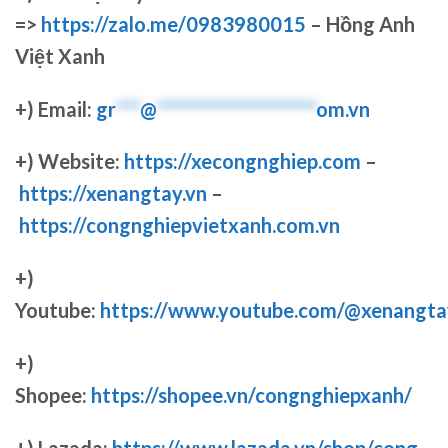
=>
https://zalo.me/0983980015
– Hồng Anh
Việt Xanh
+) Email:
gr
***
@
********************
om.vn
+) Website:
https://xecongnghiep.com
–
https://xenangtay.vn
–
https://congnghiepvietxanh.com.vn
+)
Youtube:
https://www.youtube.com/@xenangta
+)
Shopee:
https://shopee.vn/congnghiepxanh/
+) Lazada:
https://www.lazada.vn/shop/cong-