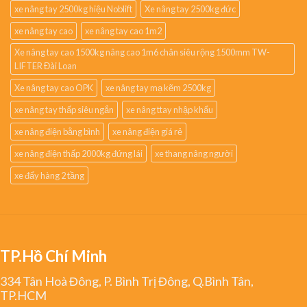
xe nâng tay 2500kg hiệu Noblift
Xe nâng tay 2500kg đức
xe nâng tay cao
xe nâng tay cao 1m2
Xe nâng tay cao 1500kg nâng cao 1m6 chân siêu rộng 1500mm TW-
LIFTER Đài Loan
Xe nâng tay cao OPK
xe nâng tay mạ kẽm 2500kg
xe nâng tay thấp siêu ngắn
xe nâng ttay nhập khẩu
xe nâng điện bằng bình
xe nâng điện giá rẻ
xe nâng điện thấp 2000kg đứng lái
xe thang nâng người
xe đẩy hàng 2 tầng
TP.Hồ Chí Minh
334 Tân Hoà Đông, P. Bình Trị Đông, Q.Bình Tân,
TP.HCM