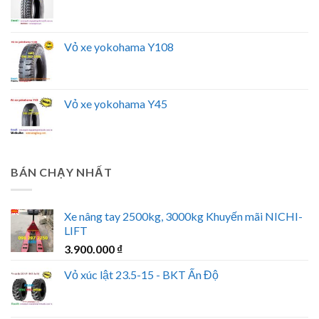
Vỏ xe yokohama Y108
Vỏ xe yokohama Y45
BÁN CHẠY NHẤT
Xe nâng tay 2500kg, 3000kg Khuyến mãi NICHI-
LIFT
3.900.000
₫
Vỏ xúc lật 23.5-15 - BKT Ấn Độ