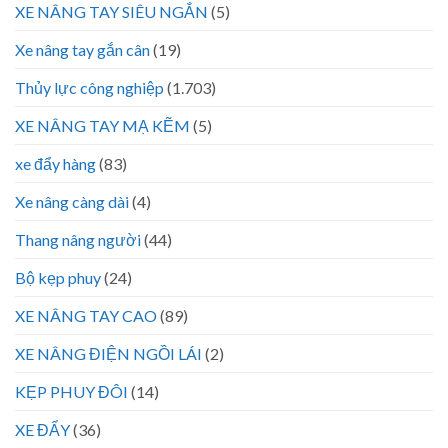
XE NÂNG TAY SIÊU NGẮN
(5)
Xe nâng tay gắn cân
(19)
Thủy lực công nghiệp
(1.703)
XE NÂNG TAY MẠ KẼM
(5)
xe đẩy hàng
(83)
Xe nâng càng dài
(4)
Thang nâng người
(44)
Bộ kẹp phuy
(24)
XE NÂNG TAY CAO
(89)
XE NÂNG ĐIỆN NGỒI LÁI
(2)
KẸP PHUY ĐÔI
(14)
XE ĐẨY
(36)