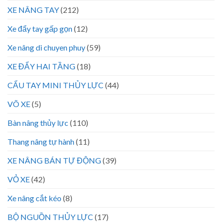
XE NÂNG TAY
(212)
Xe đẩy tay gấp gọn
(12)
Xe nâng di chuyen phuy
(59)
XE ĐẨY HAI TẦNG
(18)
CẨU TAY MINI THỦY LỰC
(44)
VÕ XE
(5)
Bàn nâng thủy lực
(110)
Thang nâng tự hành
(11)
XE NÂNG BÁN TỰ ĐỘNG
(39)
VỎ XE
(42)
Xe nâng cắt kéo
(8)
BỘ NGUỒN THỦY LỰC
(17)