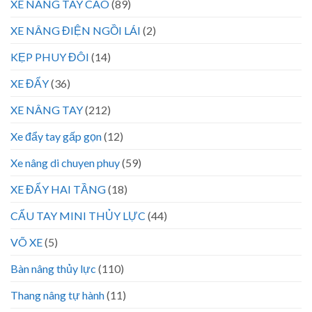
XE NÂNG TAY CAO
(89)
XE NÂNG ĐIỆN NGỒI LÁI
(2)
KẸP PHUY ĐÔI
(14)
XE ĐẨY
(36)
XE NÂNG TAY
(212)
Xe đẩy tay gấp gọn
(12)
Xe nâng di chuyen phuy
(59)
XE ĐẨY HAI TẦNG
(18)
CẨU TAY MINI THỦY LỰC
(44)
VÕ XE
(5)
Bàn nâng thủy lực
(110)
Thang nâng tự hành
(11)