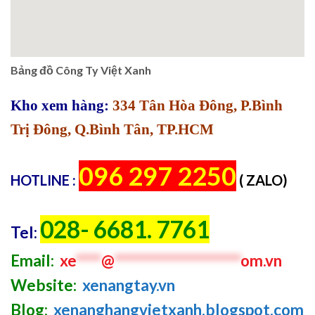
Bảng đồ Công Ty Việt Xanh
Kho xem hàng:
334 Tân Hòa Đông, P.Bình
Trị Đông, Q.Bình Tân, TP.HCM
096 297 2250
HOTLINE :
( ZALO)
028- 6681. 7761
Tel:
Email:
xe
****
@
********************
om.vn
Website:
xenangtay.vn
Blog:
xenanghangvietxanh.blogspot.com