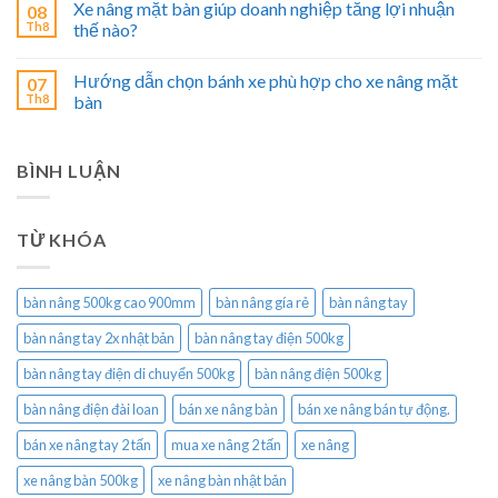
Xe nâng mặt bàn giúp doanh nghiệp tăng lợi nhuận
08
Th8
thế nào?
Hướng dẫn chọn bánh xe phù hợp cho xe nâng mặt
07
Th8
bàn
BÌNH LUẬN
TỪ KHÓA
bàn nâng 500kg cao 900mm
bàn nâng gía rẻ
bàn nâng tay
bàn nâng tay 2x nhật bản
bàn nâng tay điện 500kg
bàn nâng tay điện di chuyển 500kg
bàn nâng điện 500kg
bàn nâng điện đài loan
bán xe nâng bàn
bán xe nâng bán tự động.
bán xe nâng tay 2 tấn
mua xe nâng 2 tấn
xe nâng
xe nâng bàn 500kg
xe nâng bàn nhật bản