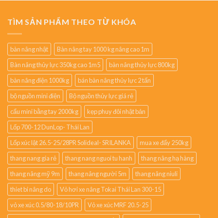
TÌM SẢN PHẨM THEO TỪ KHÓA
bàn nâng nhật
Bàn nâng tay 1000 kg nâng cao 1m
Bàn nâng thủy lực 350kg cao 1m5
bàn nâng thủy lực 800kg
bàn nâng điện 1000kg
bán bàn nâng thủy lực 2 tấn
bộ nguồn mini điện
Bộ nguồn thủy lực giá rẻ
cẩu mini bằng tay 2000kg
kẹp phuy đôi nhật bản
Lốp 700-12 DunLop- Thái Lan
Lốp xúc lật 26.5-25/28PR Solideal- SRILANKA
mua xe đẩy 250kg
thang nang gia rẻ
thang nang nguoi tu hanh
thang nâng hạ hàng
thang nâng mỹ 9m
thang nâng người 5m
thang nâng niuli
thiet bi nâng do
Vỏ hơi xe nâng Tokai Thái Lan 300-15
vỏ xe xúc 0.5/80-18/10PR
Vỏ xe xúc MRF 20.5-25