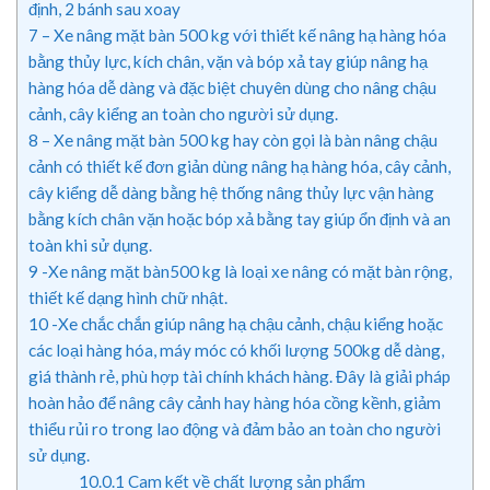
định, 2 bánh sau xoay
7
– Xe nâng mặt bàn 500 kg với thiết kế nâng hạ hàng hóa
bằng thủy lực, kích chân, vặn và bóp xả tay giúp nâng hạ
hàng hóa dễ dàng và đặc biệt chuyên dùng cho nâng chậu
cảnh, cây kiểng an toàn cho người sử dụng.
8
– Xe nâng mặt bàn 500 kg hay còn gọi là bàn nâng chậu
cảnh có thiết kế đơn giản dùng nâng hạ hàng hóa, cây cảnh,
cây kiểng dễ dàng bằng hệ thống nâng thủy lực vận hàng
bằng kích chân vặn hoặc bóp xả bằng tay giúp ổn định và an
toàn khi sử dụng.
9
-Xe nâng mặt bàn500 kg là loại xe nâng có mặt bàn rộng,
thiết kế dạng hình chữ nhật.
10
-Xe chắc chắn giúp nâng hạ chậu cảnh, chậu kiểng hoặc
các loại hàng hóa, máy móc có khối lượng 500kg dễ dàng,
giá thành rẻ, phù hợp tài chính khách hàng. Đây là giải pháp
hoàn hảo để nâng cây cảnh hay hàng hóa cồng kềnh, giảm
thiểu rủi ro trong lao động và đảm bảo an toàn cho người
sử dụng.
10.0.1
Cam kết về chất lượng sản phẩm