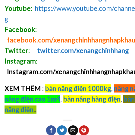
Youtube:
https://www.youtube.com/chan
g
Facebook:
facebook.com/xenangchinhhangnhapkha
Twitter:
twitter.com/xenangchinhhang
Instagram:
Instagram.com/xenangchinhhangnhapkha
XEM THÊM
:
bàn nâng điện 1000kg
,
nâng n
nâng điện cao 1m4
,
bàn nâng hàng điện
,
bàn
nâng điện
..