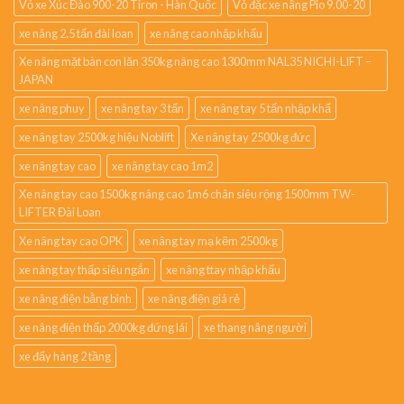
Vỏ xe Xúc Đào 900-20 Tiron - Hàn Quốc
Vỏ đặc xe nâng Pio 9.00-20
xe nâng 2.5 tấn đài loan
xe nâng cao nhập khẩu
Xe nâng mặt bàn con lăn 350kg nâng cao 1300mm NAL35 NICHI-LIFT –
JAPAN
xe nâng phuy
xe nâng tay 3 tấn
xe nâng tay 5 tấn nhập khẩ
xe nâng tay 2500kg hiệu Noblift
Xe nâng tay 2500kg đức
xe nâng tay cao
xe nâng tay cao 1m2
Xe nâng tay cao 1500kg nâng cao 1m6 chân siêu rộng 1500mm TW-
LIFTER Đài Loan
Xe nâng tay cao OPK
xe nâng tay mạ kẽm 2500kg
xe nâng tay thấp siêu ngắn
xe nâng ttay nhập khẩu
xe nâng điện bằng bình
xe nâng điện giá rẻ
xe nâng điện thấp 2000kg đứng lái
xe thang nâng người
xe đẩy hàng 2 tầng