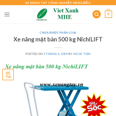
Skip
XE NÂNG TAY CÔNG NGHIỆP HÀNG ĐẦU
to
0
content
CHƯA ĐƯỢC PHÂN LOẠI
Xe nâng mặt bàn 500 kg NichiLIFT
POSTED ON
5 THÁNG 6, 2019
BY
NGOC TIEN
05
Th6