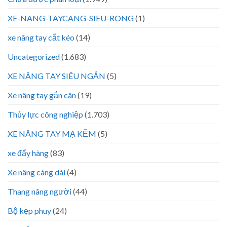
XE-NANG-TAYCANG-SIEU-RONG
(1)
xe nâng tay cắt kéo
(14)
Uncategorized
(1.683)
XE NÂNG TAY SIÊU NGẮN
(5)
Xe nâng tay gắn cân
(19)
Thủy lực công nghiệp
(1.703)
XE NÂNG TAY MẠ KẼM
(5)
xe đẩy hàng
(83)
Xe nâng càng dài
(4)
Thang nâng người
(44)
Bộ kẹp phuy
(24)