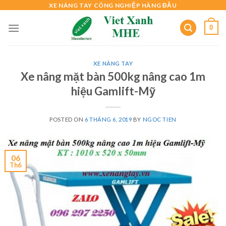
Skip
XE NÂNG TAY CÔNG NGHIỆP HÀNG ĐẦU
to
0
content
XE NÂNG TAY
Xe nâng mặt bàn 500kg nâng cao 1m
hiệu Gamlift-Mỹ
POSTED ON
6 THÁNG 6, 2019
BY
NGOC TIEN
06
Th6