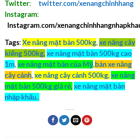
Twitter:
twitter.com/xenangchinhhang
Instagram:
Instagram.com/xenangchinhhangnhapkha
Tags:
Xe nâng mặt bàn 500kg
,
xe nâng cây
kiểng 500kg
,
xe nâng mặt bàn 500kg cao
1m
,
xe nâng mặt bàn của Mỹ
,
bán xe nâng
cây cảnh
,
xe nâng cây cảnh 500kg
,
xe nâng
mặt bàn 500kg giá rẻ
,
xe nâng mặt bàn
nhập khẩu
..