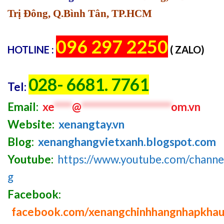
Trị Đông, Q.Bình Tân, TP.HCM
096 297 2250
HOTLINE :
( ZALO)
028- 6681. 7761
Tel:
Email:
xe
****
@
********************
om.vn
Website:
xenangtay.vn
Blog:
xenanghangvietxanh.blogspot.com
Youtube:
https://www.youtube.com/chan
g
Facebook:
facebook.com/xenangchinhhangnhapkha