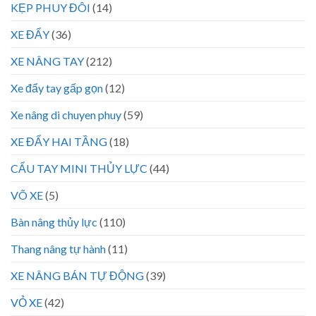
KẸP PHUY ĐÔI
(14)
XE ĐẨY
(36)
XE NÂNG TAY
(212)
Xe đẩy tay gấp gọn
(12)
Xe nâng di chuyen phuy
(59)
XE ĐẨY HAI TẦNG
(18)
CẨU TAY MINI THỦY LỰC
(44)
VÕ XE
(5)
Bàn nâng thủy lực
(110)
Thang nâng tự hành
(11)
XE NÂNG BÁN TỰ ĐỘNG
(39)
VỎ XE
(42)