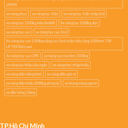
JAPAN
xe nâng phuy
xe nâng tay 3 tấn
xe nâng tay 5 tấn nhập khẩ
xe nâng tay 2500kg hiệu Noblift
Xe nâng tay 2500kg đức
xe nâng tay cao
xe nâng tay cao 1m2
Xe nâng tay cao 1500kg nâng cao 1m6 chân siêu rộng 1500mm TW-
LIFTER Đài Loan
Xe nâng tay cao OPK
xe nâng tay mạ kẽm 2500kg
xe nâng tay thấp siêu ngắn
xe nâng ttay nhập khẩu
xe nâng điện bằng bình
xe nâng điện giá rẻ
xe nâng điện thấp 2000kg đứng lái
xe thang nâng người
xe đẩy hàng 2 tầng
TP.Hồ Chí Minh