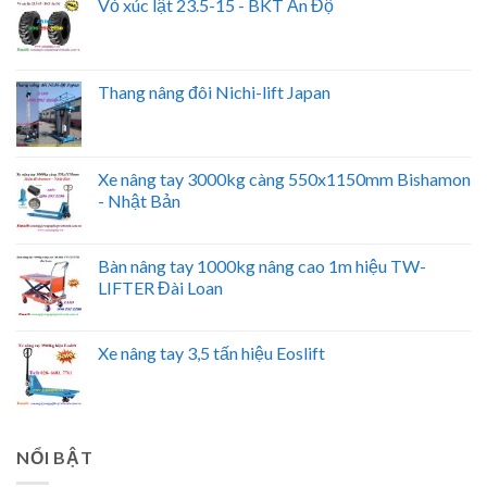
Vỏ xúc lật 23.5-15 - BKT Ấn Độ
Thang nâng đôi Nichi-lift Japan
Xe nâng tay 3000kg càng 550x1150mm Bishamon
- Nhật Bản
Bàn nâng tay 1000kg nâng cao 1m hiệu TW-
LIFTER Đài Loan
Xe nâng tay 3,5 tấn hiệu Eoslift
NỔI BẬT