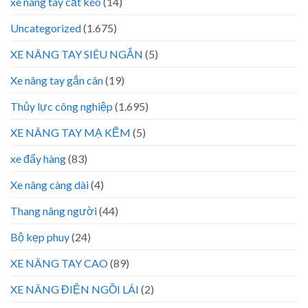
xe nâng tay cắt kéo
(14)
Uncategorized
(1.675)
XE NÂNG TAY SIÊU NGẮN
(5)
Xe nâng tay gắn cân
(19)
Thủy lực công nghiệp
(1.695)
XE NÂNG TAY MẠ KẼM
(5)
xe đẩy hàng
(83)
Xe nâng càng dài
(4)
Thang nâng người
(44)
Bộ kẹp phuy
(24)
XE NÂNG TAY CAO
(89)
XE NÂNG ĐIỆN NGỒI LÁI
(2)