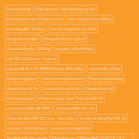
bàn nâng nhật
Bàn nâng tay 1000 kg nâng cao 1m
Bàn nâng thủy lực 350kg cao 1m5
bàn nâng thủy lực 800kg
bàn nâng điện 1000kg
bán bàn nâng thủy lực 2 tấn
bộ nguồn mini điện
Bộ nguồn thủy lực giá rẻ
cẩu mini bằng tay 2000kg
kẹp phuy đôi nhật bản
Lốp 700-12 DunLop- Thái Lan
Lốp xúc lật 26.5-25/28PR Solideal- SRILANKA
mua xe đẩy 250kg
thang nang gia rẻ
thang nang nguoi tu hanh
thang nâng hạ hàng
thang nâng mỹ 9m
thang nâng người 5m
thang nâng niuli
thiet bi nâng do
Vỏ hơi xe nâng Tokai Thái Lan 300-15
vỏ xe xúc 0.5/80-18/10PR
Vỏ xe xúc MRF 20.5-25
Vỏ xe Xúc Đào 900-20 Tiron - Hàn Quốc
Vỏ đặc xe nâng Pio 9.00-20
xe nâng 2.5 tấn đài loan
xe nâng cao nhập khẩu
Xe nâng mặt bàn con lăn 350kg nâng cao 1300mm NAL35 NICHI-LIFT –