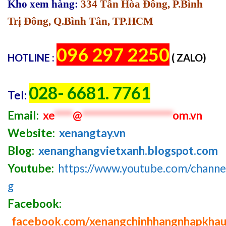
Kho xem hàng:
334 Tân Hòa Đông, P.Bình
Trị Đông, Q.Bình Tân, TP.HCM
096 297 2250
HOTLINE :
( ZALO)
028- 6681. 7761
Tel:
Email:
xe
****
@
********************
om.vn
Website:
xenangtay.vn
Blog:
xenanghangvietxanh.blogspot.com
Youtube:
https://www.youtube.com/chan
g
Facebook:
facebook.com/xenangchinhhangnhapkha