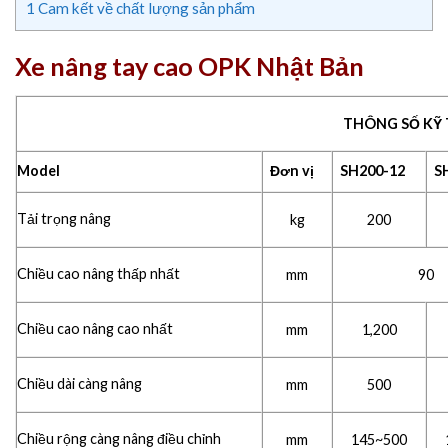
1
Cam kết về chất lượng sản phẩm
Xe nâng tay cao OPK Nhật Bản
THÔNG SỐ KỸ
Model
Đơn vị
SH200-12
S
Tải trọng nâng
kg
200
Chiều cao nâng thấp nhất
mm
90
Chiều cao nâng cao nhất
mm
1,200
Chiều dài càng nâng
mm
500
Chiều rộng càng nâng điều chỉnh
mm
145~500