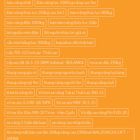
bàn nâng nhật
Bàn nâng tay 1000 kg nâng cao 1m
Bàn nâng thủy lực 350kg cao 1m5
bàn nâng thủy lực 800kg
bàn nâng điện 1000kg
bán bàn nâng thủy lực 2 tấn
bộ nguồn mini điện
Bộ nguồn thủy lực giá rẻ
cẩu mini bằng tay 2000kg
kẹp phuy đôi nhật bản
Lốp 700-12 DunLop- Thái Lan
Lốp xúc lật 26.5-25/28PR Solideal- SRILANKA
mua xe đẩy 250kg
thang nang gia rẻ
thang nang nguoi tu hanh
thang nâng hạ hàng
thang nâng mỹ 9m
thang nâng người 5m
thang nâng niuli
thiet bi nâng do
Vỏ hơi xe nâng Tokai Thái Lan 300-15
vỏ xe xúc 0.5/80-18/10PR
Vỏ xe xúc MRF 20.5-25
Vỏ xe Xúc Đào 900-20 Tiron - Hàn Quốc
Vỏ đặc xe nâng Pio 9.00-20
xe nâng 2.5 tấn đài loan
xe nâng cao nhập khẩu
Xe nâng mặt bàn con lăn 350kg nâng cao 1300mm NAL35 NICHI-LIFT –
JAPAN