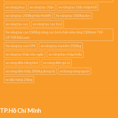
xe nâng phuy
xe nâng tay 3 tấn
xe nâng tay 5 tấn nhập khẩ
xe nâng tay 2500kg hiệu Noblift
Xe nâng tay 2500kg đức
xe nâng tay cao
xe nâng tay cao 1m2
Xe nâng tay cao 1500kg nâng cao 1m6 chân siêu rộng 1500mm TW-
LIFTER Đài Loan
Xe nâng tay cao OPK
xe nâng tay mạ kẽm 2500kg
xe nâng tay thấp siêu ngắn
xe nâng ttay nhập khẩu
xe nâng điện bằng bình
xe nâng điện giá rẻ
xe nâng điện thấp 2000kg đứng lái
xe thang nâng người
xe đẩy hàng 2 tầng
TP.Hồ Chí Minh