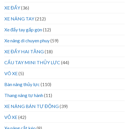
XE ĐẨY
(36)
XE NÂNG TAY
(212)
Xe đẩy tay gấp gọn
(12)
Xe nâng di chuyen phuy
(59)
XE ĐẨY HAI TẦNG
(18)
CẨU TAY MINI THỦY LỰC
(44)
VÕ XE
(5)
Bàn nâng thủy lực
(110)
Thang nâng tự hành
(11)
XE NÂNG BÁN TỰ ĐỘNG
(39)
VỎ XE
(42)
Xe nâng cắt kéo
(8)