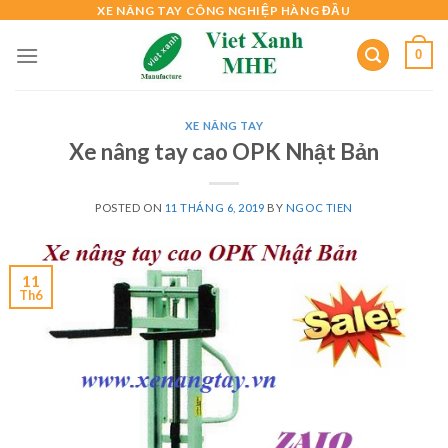
Skip
XE NÂNG TAY CÔNG NGHIỆP HÀNG ĐẦU
to
0
content
XE NÂNG TAY
Xe nâng tay cao OPK Nhật Bản
POSTED ON
11 THÁNG 6, 2019
BY
NGOC TIEN
11
Th6