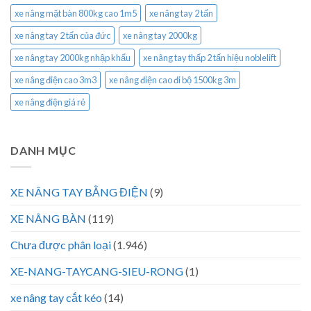
xe nâng mặt bàn 800kg cao 1m5
xe nâng tay 2 tấn
xe nâng tay 2 tấn của đức
xe nâng tay 2000kg
xe nâng tay 2000kg nhập khẩu
xe nâng tay thấp 2 tấn hiệu noblelift
xe nâng điện cao 3m3
xe nâng điện cao đi bộ 1500kg 3m
xe nâng điện giá rẻ
DANH MỤC
XE NÂNG TAY BẰNG ĐIỆN
(9)
XE NÂNG BÀN
(119)
Chưa được phân loại
(1.946)
XE-NANG-TAYCANG-SIEU-RONG
(1)
xe nâng tay cắt kéo
(14)