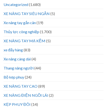
Uncategorized
(1.680)
XE NÂNG TAY SIÊU NGẮN
(5)
Xe nâng tay gắn cân
(19)
Thủy lực công nghiệp
(1.700)
XE NÂNG TAY MẠ KẼM
(5)
xe đẩy hàng
(83)
Xe nâng càng dài
(4)
Thang nâng người
(44)
Bộ kẹp phuy
(24)
XE NÂNG TAY CAO
(89)
XE NÂNG ĐIỆN NGỒI LÁI
(2)
KẸP PHUY ĐÔI
(14)