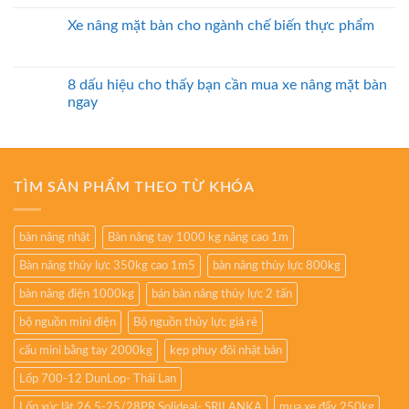
Xe nâng mặt bàn cho ngành chế biến thực phẩm
8 dấu hiệu cho thấy bạn cần mua xe nâng mặt bàn
ngay
TÌM SẢN PHẨM THEO TỪ KHÓA
bàn nâng nhật
Bàn nâng tay 1000 kg nâng cao 1m
Bàn nâng thủy lực 350kg cao 1m5
bàn nâng thủy lực 800kg
bàn nâng điện 1000kg
bán bàn nâng thủy lực 2 tấn
bộ nguồn mini điện
Bộ nguồn thủy lực giá rẻ
cẩu mini bằng tay 2000kg
kẹp phuy đôi nhật bản
Lốp 700-12 DunLop- Thái Lan
Lốp xúc lật 26.5-25/28PR Solideal- SRILANKA
mua xe đẩy 250kg