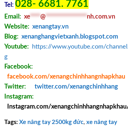
028- 6681. 7761
Tel:
Email:
xe
****
@
****************
nh.com
.v
n
Website:
xenangtay.vn
Blog:
xenanghangvietxanh.blogspot.com
Youtube:
https://www.youtube.com/chann
g
Facebook:
facebook.com/xenangchinhhangnhapkhau
Twitter:
twitter.com/xenangchinhhang
Instagram:
Instagram.com/xenangchinhhangnhapkhau
Tags:
Xe nâng tay 2500kg đức
,
xe nâng tay