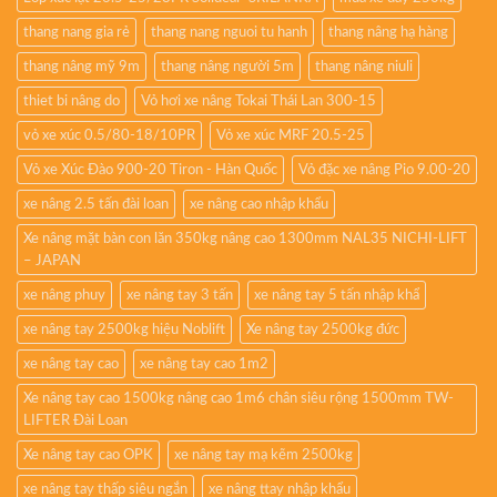
thang nang gia rẻ
thang nang nguoi tu hanh
thang nâng hạ hàng
thang nâng mỹ 9m
thang nâng người 5m
thang nâng niuli
thiet bi nâng do
Vỏ hơi xe nâng Tokai Thái Lan 300-15
vỏ xe xúc 0.5/80-18/10PR
Vỏ xe xúc MRF 20.5-25
Vỏ xe Xúc Đào 900-20 Tiron - Hàn Quốc
Vỏ đặc xe nâng Pio 9.00-20
xe nâng 2.5 tấn đài loan
xe nâng cao nhập khẩu
Xe nâng mặt bàn con lăn 350kg nâng cao 1300mm NAL35 NICHI-LIFT
– JAPAN
xe nâng phuy
xe nâng tay 3 tấn
xe nâng tay 5 tấn nhập khẩ
xe nâng tay 2500kg hiệu Noblift
Xe nâng tay 2500kg đức
xe nâng tay cao
xe nâng tay cao 1m2
Xe nâng tay cao 1500kg nâng cao 1m6 chân siêu rộng 1500mm TW-
LIFTER Đài Loan
Xe nâng tay cao OPK
xe nâng tay mạ kẽm 2500kg
xe nâng tay thấp siêu ngắn
xe nâng ttay nhập khẩu