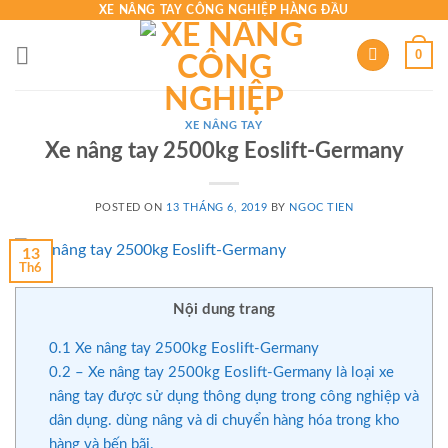
Skip
XE NÂNG TAY CÔNG NGHIỆP HÀNG ĐẦU
to
0
content
XE NÂNG TAY
Xe nâng tay 2500kg Eoslift-Germany
POSTED ON
13 THÁNG 6, 2019
BY
NGOC TIEN
13
Th6
Nội dung trang
0.1
Xe nâng tay 2500kg Eoslift-Germany
0.2
– Xe nâng tay 2500kg Eoslift-Germany là loại xe
nâng tay được sử dụng thông dụng trong công nghiệp và
dân dụng. dùng nâng và di chuyển hàng hóa trong kho
hàng và bến bãi.