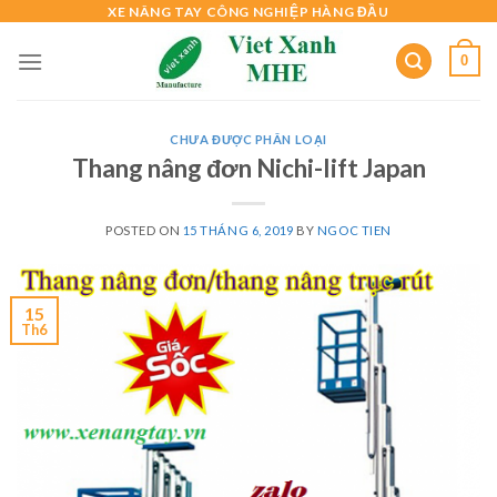
Skip
XE NÂNG TAY CÔNG NGHIỆP HÀNG ĐẦU
to
0
content
CHƯA ĐƯỢC PHÂN LOẠI
Thang nâng đơn Nichi-lift Japan
POSTED ON
15 THÁNG 6, 2019
BY
NGOC TIEN
15
Th6