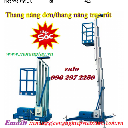
Net Weight DC
kg
415