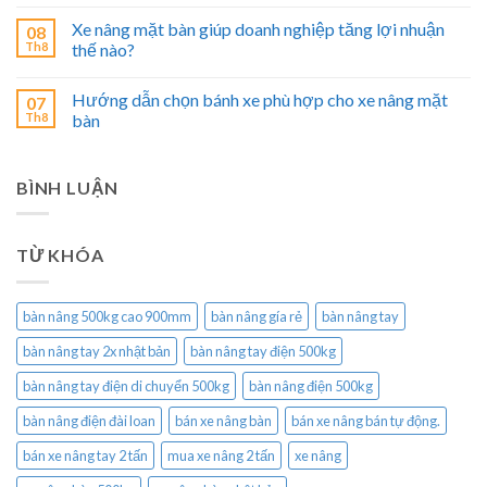
Xe nâng mặt bàn giúp doanh nghiệp tăng lợi nhuận
08
Th8
thế nào?
Hướng dẫn chọn bánh xe phù hợp cho xe nâng mặt
07
Th8
bàn
BÌNH LUẬN
TỪ KHÓA
bàn nâng 500kg cao 900mm
bàn nâng gía rẻ
bàn nâng tay
bàn nâng tay 2x nhật bản
bàn nâng tay điện 500kg
bàn nâng tay điện di chuyển 500kg
bàn nâng điện 500kg
bàn nâng điện đài loan
bán xe nâng bàn
bán xe nâng bán tự động.
bán xe nâng tay 2 tấn
mua xe nâng 2 tấn
xe nâng