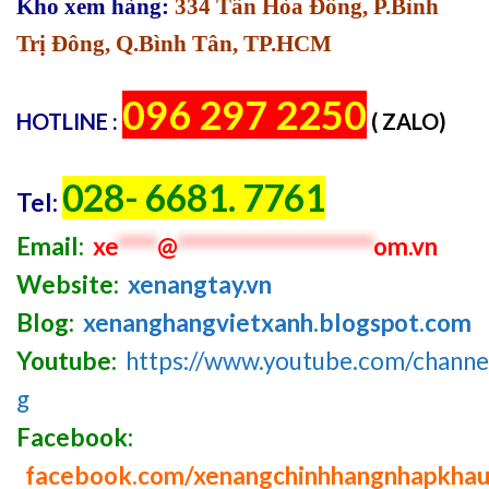
Kho xem hàng:
334 Tân Hòa Đông, P.Bình
Trị Đông, Q.Bình Tân, TP.HCM
096 297 2250
HOTLINE :
( ZALO)
028- 6681. 7761
Tel:
Email:
xe
****
@
********************
om.vn
Website:
xenangtay.vn
Blog:
xenanghangvietxanh.blogspot.com
Youtube:
https://www.youtube.com/chan
g
Facebook:
facebook.com/xenangchinhhangnhapkha