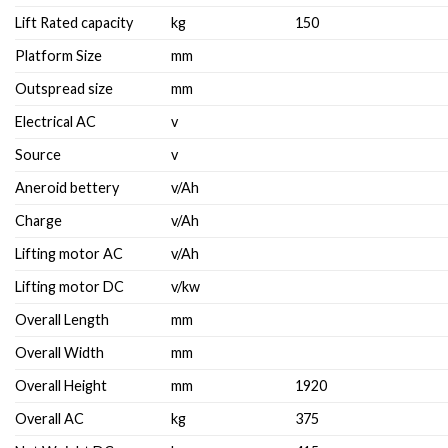
Lift Rated capacity
kg
150
Platform Size
mm
Outspread size
mm
Electrical AC
v
Source
v
Aneroid bettery
v/Ah
Charge
v/Ah
Lifting motor AC
v/Ah
Lifting motor DC
v/kw
Overall Length
mm
Overall Width
mm
Overall Height
mm
1920
Overall AC
kg
375