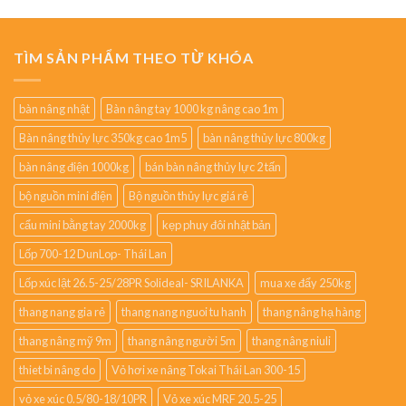
TÌM SẢN PHẨM THEO TỪ KHÓA
bàn nâng nhật
Bàn nâng tay 1000 kg nâng cao 1m
Bàn nâng thủy lực 350kg cao 1m5
bàn nâng thủy lực 800kg
bàn nâng điện 1000kg
bán bàn nâng thủy lực 2 tấn
bộ nguồn mini điện
Bộ nguồn thủy lực giá rẻ
cẩu mini bằng tay 2000kg
kẹp phuy đôi nhật bản
Lốp 700-12 DunLop- Thái Lan
Lốp xúc lật 26.5-25/28PR Solideal- SRILANKA
mua xe đẩy 250kg
thang nang gia rẻ
thang nang nguoi tu hanh
thang nâng hạ hàng
thang nâng mỹ 9m
thang nâng người 5m
thang nâng niuli
thiet bi nâng do
Vỏ hơi xe nâng Tokai Thái Lan 300-15
vỏ xe xúc 0.5/80-18/10PR
Vỏ xe xúc MRF 20.5-25