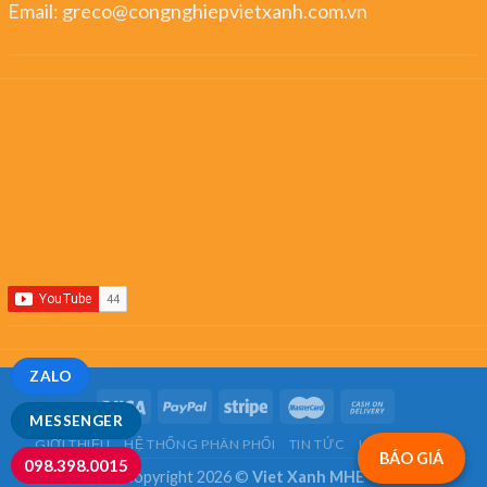
Email:
greco@congnghiepvietxanh.com.vn
ZALO
MESSENGER
GIỚI THIỆU
HỆ THỐNG PHÂN PHỐI
TIN TỨC
LIÊN HỆ
FAQ
BÁO GIÁ
098.398.0015
Copyright 2026 ©
Viet Xanh MHE