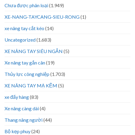
Chưa được phân loại
(1.949)
XE-NANG-TAYCANG-SIEU-RONG
(1)
xe nâng tay cắt kéo
(14)
Uncategorized
(1.683)
XE NÂNG TAY SIÊU NGẮN
(5)
Xe nâng tay gắn cân
(19)
Thủy lực công nghiệp
(1.703)
XE NÂNG TAY MẠ KẼM
(5)
xe đẩy hàng
(83)
Xe nâng càng dài
(4)
Thang nâng người
(44)
Bộ kẹp phuy
(24)