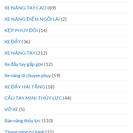
XE NÂNG TAY CAO
(89)
XE NÂNG ĐIỆN NGỒI LÁI
(2)
KẸP PHUY ĐÔI
(14)
XE ĐẨY
(36)
XE NÂNG TAY
(212)
Xe đẩy tay gấp gọn
(12)
Xe nâng di chuyen phuy
(59)
XE ĐẨY HAI TẦNG
(18)
CẨU TAY MINI THỦY LỰC
(44)
VÕ XE
(5)
Bàn nâng thủy lực
(110)
Thang nâng tự hành
(11)