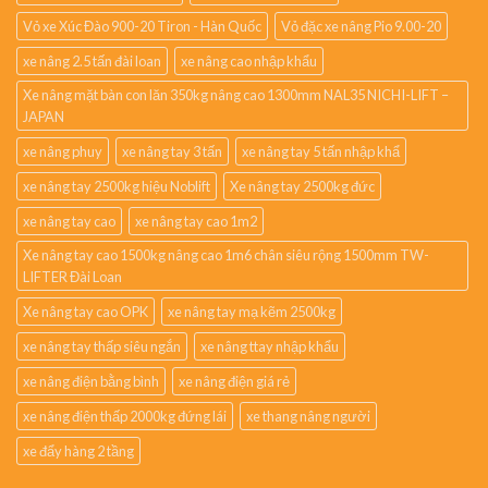
Vỏ xe Xúc Đào 900-20 Tiron - Hàn Quốc
Vỏ đặc xe nâng Pio 9.00-20
xe nâng 2.5 tấn đài loan
xe nâng cao nhập khẩu
Xe nâng mặt bàn con lăn 350kg nâng cao 1300mm NAL35 NICHI-LIFT –
JAPAN
xe nâng phuy
xe nâng tay 3 tấn
xe nâng tay 5 tấn nhập khẩ
xe nâng tay 2500kg hiệu Noblift
Xe nâng tay 2500kg đức
xe nâng tay cao
xe nâng tay cao 1m2
Xe nâng tay cao 1500kg nâng cao 1m6 chân siêu rộng 1500mm TW-
LIFTER Đài Loan
Xe nâng tay cao OPK
xe nâng tay mạ kẽm 2500kg
xe nâng tay thấp siêu ngắn
xe nâng ttay nhập khẩu
xe nâng điện bằng bình
xe nâng điện giá rẻ
xe nâng điện thấp 2000kg đứng lái
xe thang nâng người
xe đẩy hàng 2 tầng