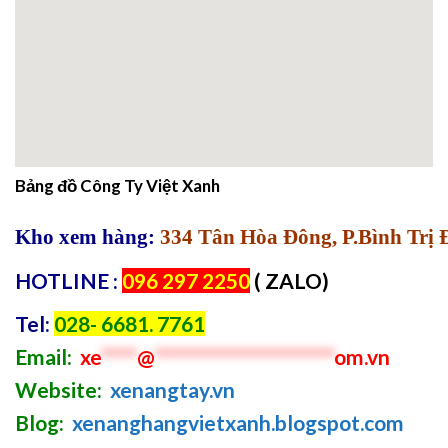
Bảng đồ Công Ty Việt Xanh
Kho xem hàng:
334 Tân Hòa Đông, P.Bình Trị
HOTLINE :
096 297 2250
( ZALO)
Tel:
028- 6681. 7761
Email:
xe
****
@
********************
om.vn
Website:
xenangtay.vn
Blog:
xenanghangvietxanh.blogspot.com