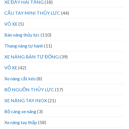
XE ĐẨY HAI TẦNG
(18)
CẨU TAY MINI THỦY LỰC
(44)
VÕ XE
(5)
Bàn nâng thủy lực
(110)
Thang nâng tự hành
(11)
XE NÂNG BÁN TỰ ĐỘNG
(39)
VỎ XE
(42)
Xe nâng cắt kéo
(8)
BỘ NGUỒN THỦY LỰC
(17)
XE NÂNG TAY INOX
(21)
Bộ càng xe nâng
(3)
Xe nâng tay thấp
(58)