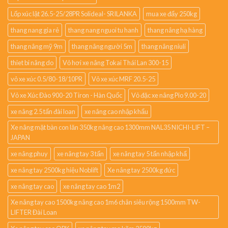
Lốp xúc lật 26.5-25/28PR Solideal- SRILANKA
mua xe đẩy 250kg
thang nang gia rẻ
thang nang nguoi tu hanh
thang nâng hạ hàng
thang nâng mỹ 9m
thang nâng người 5m
thang nâng niuli
thiet bi nâng do
Vỏ hơi xe nâng Tokai Thái Lan 300-15
vỏ xe xúc 0.5/80-18/10PR
Vỏ xe xúc MRF 20.5-25
Vỏ xe Xúc Đào 900-20 Tiron - Hàn Quốc
Vỏ đặc xe nâng Pio 9.00-20
xe nâng 2.5 tấn đài loan
xe nâng cao nhập khẩu
Xe nâng mặt bàn con lăn 350kg nâng cao 1300mm NAL35 NICHI-LIFT –
JAPAN
xe nâng phuy
xe nâng tay 3 tấn
xe nâng tay 5 tấn nhập khẩ
xe nâng tay 2500kg hiệu Noblift
Xe nâng tay 2500kg đức
xe nâng tay cao
xe nâng tay cao 1m2
Xe nâng tay cao 1500kg nâng cao 1m6 chân siêu rộng 1500mm TW-
LIFTER Đài Loan