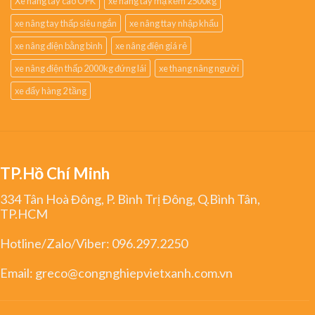
Xe nâng tay cao OPK
xe nâng tay mạ kẽm 2500kg
xe nâng tay thấp siêu ngắn
xe nâng ttay nhập khẩu
xe nâng điện bằng bình
xe nâng điện giá rẻ
xe nâng điện thấp 2000kg đứng lái
xe thang nâng người
xe đẩy hàng 2 tầng
TP.Hồ Chí Minh
334 Tân Hoà Đông, P. Bình Trị Đông, Q.Bình Tân,
TP.HCM
Hotline/Zalo/Viber:
096.297.2250
Email:
greco@congnghiepvietxanh.com.vn