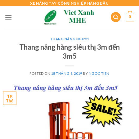
Skip
XE NÂNG TAY CÔNG NGHIỆP HÀNG ĐẦU
to
0
content
THANG NÂNG NGƯỜI
Thang nâng hàng siêu thị 3m đến
3m5
POSTED ON
18 THÁNG 6, 2019
BY
NGOC TIEN
18
Th6