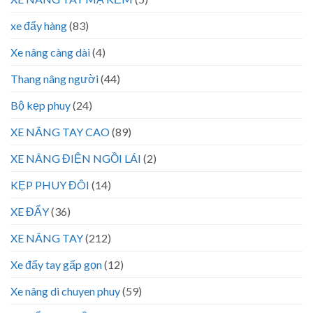
xe đẩy hàng
(83)
Xe nâng càng dài
(4)
Thang nâng người
(44)
Bộ kẹp phuy
(24)
XE NÂNG TAY CAO
(89)
XE NÂNG ĐIỆN NGỒI LÁI
(2)
KẸP PHUY ĐÔI
(14)
XE ĐẨY
(36)
XE NÂNG TAY
(212)
Xe đẩy tay gấp gọn
(12)
Xe nâng di chuyen phuy
(59)