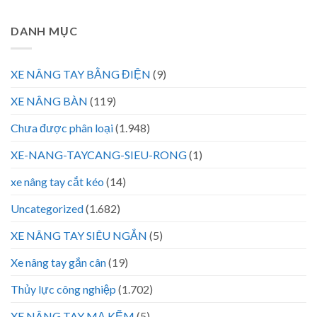
DANH MỤC
XE NÂNG TAY BẰNG ĐIỆN
(9)
XE NÂNG BÀN
(119)
Chưa được phân loại
(1.948)
XE-NANG-TAYCANG-SIEU-RONG
(1)
xe nâng tay cắt kéo
(14)
Uncategorized
(1.682)
XE NÂNG TAY SIÊU NGẮN
(5)
Xe nâng tay gắn cân
(19)
Thủy lực công nghiệp
(1.702)
XE NÂNG TAY MẠ KẼM
(5)