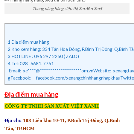
Thang nâng hàng siêu thị 3m đến 3m5
1
Địa điểm mua hàng
2
Kho xem hàng: 334 Tân Hòa Đông, P.Bình Trị Đông, Q.Bình T
3
HOTLINE : 096 297 2250 ( ZALO)
4
Tel: 028- 6681. 7761
Email: xe****@********************om.vnWebsite: xenangt
gFacebook: facebook.com/xenangchinhhangnhapkhauTwitte
Địa điểm mua hàng
CÔNG TY TNHH SẢN XUẤT VIỆT XANH
Địa chỉ:
108 Liên khu 10-11, P.Bình Trị Đông, Q.Bình
Tân, TP.HCM