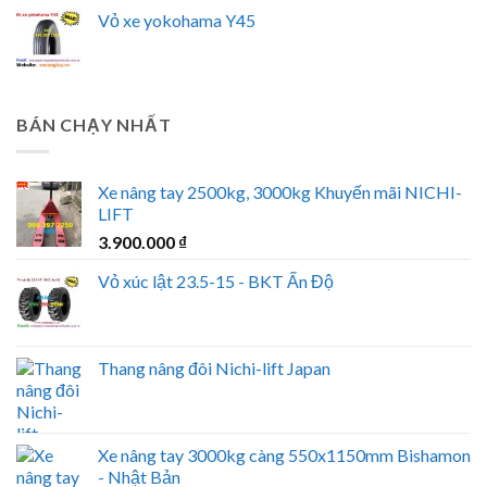
Vỏ xe yokohama Y45
BÁN CHẠY NHẤT
Xe nâng tay 2500kg, 3000kg Khuyến mãi NICHI-
LIFT
3.900.000
₫
Vỏ xúc lật 23.5-15 - BKT Ấn Độ
Thang nâng đôi Nichi-lift Japan
Xe nâng tay 3000kg càng 550x1150mm Bishamon
- Nhật Bản