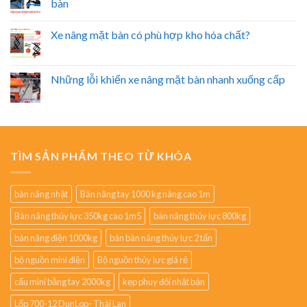
bàn
Xe nâng mặt bàn có phù hợp kho hóa chất?
Những lỗi khiến xe nâng mặt bàn nhanh xuống cấp
TÌM SẢN PHẨM THEO TỪ KHÓA
bàn nâng nhật
Bàn nâng tay 1000 kg nâng cao 1m
Bàn nâng thủy lực 350kg cao 1m5
bàn nâng thủy lực 800kg
bàn nâng điện 1000kg
bán bàn nâng thủy lực 2 tấn
bộ nguồn mini điện
Bộ nguồn thủy lực giá rẻ
cẩu mini bằng tay 2000kg
kẹp phuy đôi nhật bản
Lốp 700-12 DunLop- Thái Lan