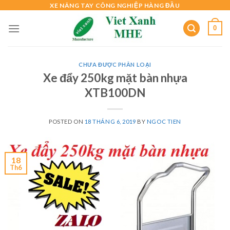
Skip
XE NÂNG TAY CÔNG NGHIỆP HÀNG ĐẦU
to
0
content
CHƯA ĐƯỢC PHÂN LOẠI
Xe đẩy 250kg mặt bàn nhựa
XTB100DN
POSTED ON
18 THÁNG 6, 2019
BY
NGOC TIEN
18
Th6