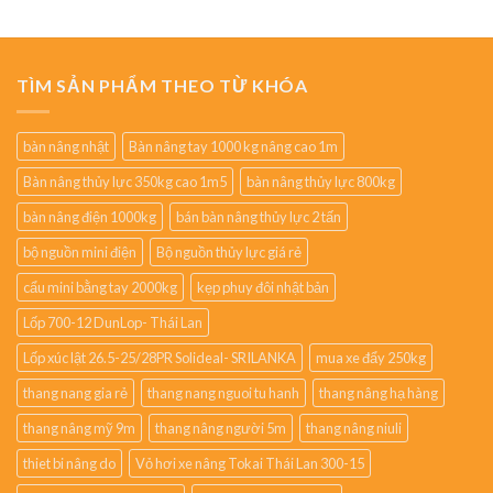
TÌM SẢN PHẨM THEO TỪ KHÓA
bàn nâng nhật
Bàn nâng tay 1000 kg nâng cao 1m
Bàn nâng thủy lực 350kg cao 1m5
bàn nâng thủy lực 800kg
bàn nâng điện 1000kg
bán bàn nâng thủy lực 2 tấn
bộ nguồn mini điện
Bộ nguồn thủy lực giá rẻ
cẩu mini bằng tay 2000kg
kẹp phuy đôi nhật bản
Lốp 700-12 DunLop- Thái Lan
Lốp xúc lật 26.5-25/28PR Solideal- SRILANKA
mua xe đẩy 250kg
thang nang gia rẻ
thang nang nguoi tu hanh
thang nâng hạ hàng
thang nâng mỹ 9m
thang nâng người 5m
thang nâng niuli
thiet bi nâng do
Vỏ hơi xe nâng Tokai Thái Lan 300-15