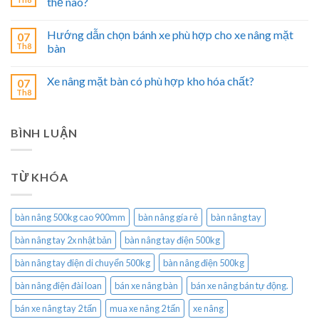
thế nào?
Hướng dẫn chọn bánh xe phù hợp cho xe nâng mặt
07
Th8
bàn
Xe nâng mặt bàn có phù hợp kho hóa chất?
07
Th8
BÌNH LUẬN
TỪ KHÓA
bàn nâng 500kg cao 900mm
bàn nâng gía rẻ
bàn nâng tay
bàn nâng tay 2x nhật bản
bàn nâng tay điện 500kg
bàn nâng tay điện di chuyển 500kg
bàn nâng điện 500kg
bàn nâng điện đài loan
bán xe nâng bàn
bán xe nâng bán tự động.
bán xe nâng tay 2 tấn
mua xe nâng 2 tấn
xe nâng