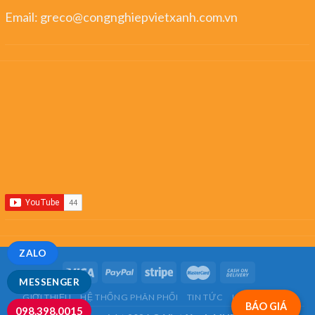
Email:
greco@congnghiepvietxanh.com.vn
ZALO
MESSENGER
GIỚI THIỆU
HỆ THỐNG PHÂN PHỐI
TIN TỨC
LIÊN HỆ
FAQ
BÁO GIÁ
098.398.0015