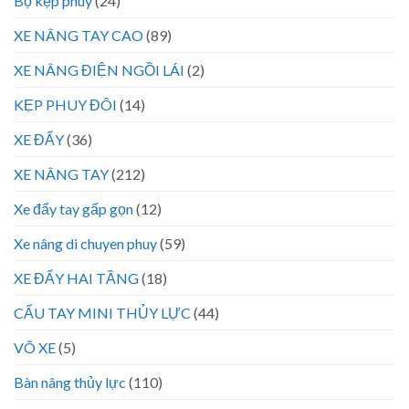
Bộ kẹp phuy
(24)
XE NÂNG TAY CAO
(89)
XE NÂNG ĐIỆN NGỒI LÁI
(2)
KẸP PHUY ĐÔI
(14)
XE ĐẨY
(36)
XE NÂNG TAY
(212)
Xe đẩy tay gấp gọn
(12)
Xe nâng di chuyen phuy
(59)
XE ĐẨY HAI TẦNG
(18)
CẨU TAY MINI THỦY LỰC
(44)
VÕ XE
(5)
Bàn nâng thủy lực
(110)