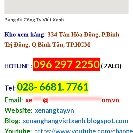
Bảng đồ Công Ty Việt Xanh
Kho xem hàng:
334 Tân Hòa Đông, P.Bình
Trị Đông, Q.Bình Tân, TP.HCM
096 297 2250
HOTLINE :
( ZALO)
028- 6681. 7761
Tel:
Email:
xe
****
@
********************
om.vn
Website:
xenangtay.vn
Blog:
xenanghangvietxanh.blogspot.com
Youtube:
https://www.youtube.com/chan