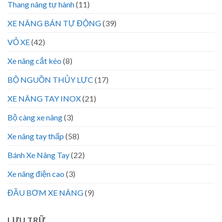
Thang nâng tự hành
(11)
XE NÂNG BÁN TỰ ĐỘNG
(39)
VỎ XE
(42)
Xe nâng cắt kéo
(8)
BỘ NGUỒN THỦY LỰC
(17)
XE NÂNG TAY INOX
(21)
Bộ càng xe nâng
(3)
Xe nâng tay thấp
(58)
Bánh Xe Nâng Tay
(22)
Xe nâng điện cao
(3)
ĐẦU BƠM XE NÂNG
(9)
LƯU TRỮ