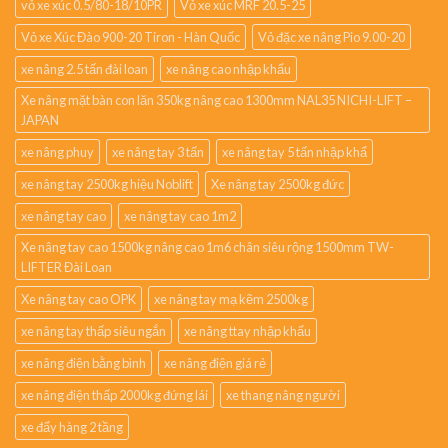
vỏ xe xúc 0.5/80-18/10PR
Vỏ xe xúc MRF 20.5-25
Vỏ xe Xúc Đào 900-20 Tiron - Hàn Quốc
Vỏ đặc xe nâng Pio 9.00-20
xe nâng 2.5 tấn đài loan
xe nâng cao nhập khẩu
Xe nâng mặt bàn con lăn 350kg nâng cao 1300mm NAL35 NICHI-LIFT –
JAPAN
xe nâng phuy
xe nâng tay 3 tấn
xe nâng tay 5 tấn nhập khẩ
xe nâng tay 2500kg hiệu Noblift
Xe nâng tay 2500kg đức
xe nâng tay cao
xe nâng tay cao 1m2
Xe nâng tay cao 1500kg nâng cao 1m6 chân siêu rộng 1500mm TW-
LIFTER Đài Loan
Xe nâng tay cao OPK
xe nâng tay mạ kẽm 2500kg
xe nâng tay thấp siêu ngắn
xe nâng ttay nhập khẩu
xe nâng điện bằng bình
xe nâng điện giá rẻ
xe nâng điện thấp 2000kg đứng lái
xe thang nâng người
xe đẩy hàng 2 tầng