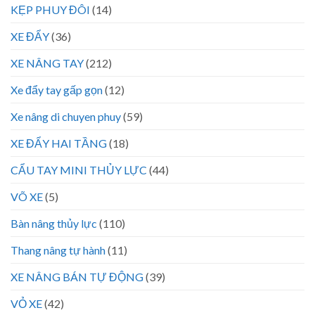
KẸP PHUY ĐÔI
(14)
XE ĐẨY
(36)
XE NÂNG TAY
(212)
Xe đẩy tay gấp gọn
(12)
Xe nâng di chuyen phuy
(59)
XE ĐẨY HAI TẦNG
(18)
CẨU TAY MINI THỦY LỰC
(44)
VÕ XE
(5)
Bàn nâng thủy lực
(110)
Thang nâng tự hành
(11)
XE NÂNG BÁN TỰ ĐỘNG
(39)
VỎ XE
(42)