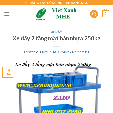
Skip
XE NÂNG TAY CÔNG NGHIỆP HÀNG ĐẦU
to
0
content
XE ĐẨY
Xe đẩy 2 tầng mặt bàn nhựa 250kg
POSTED ON
19 THÁNG 6, 2019
BY
NGOC TIEN
19
Th6