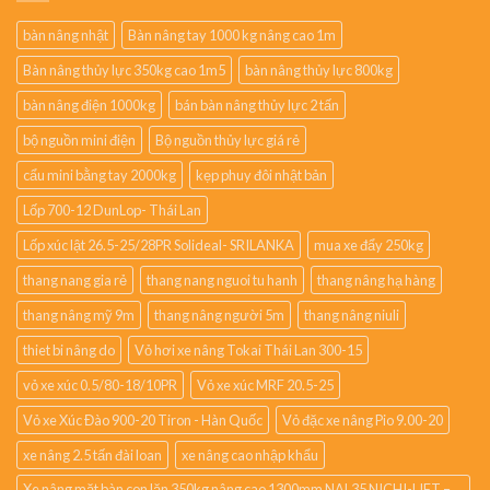
bàn nâng nhật
Bàn nâng tay 1000 kg nâng cao 1m
Bàn nâng thủy lực 350kg cao 1m5
bàn nâng thủy lực 800kg
bàn nâng điện 1000kg
bán bàn nâng thủy lực 2 tấn
bộ nguồn mini điện
Bộ nguồn thủy lực giá rẻ
cẩu mini bằng tay 2000kg
kẹp phuy đôi nhật bản
Lốp 700-12 DunLop- Thái Lan
Lốp xúc lật 26.5-25/28PR Solideal- SRILANKA
mua xe đẩy 250kg
thang nang gia rẻ
thang nang nguoi tu hanh
thang nâng hạ hàng
thang nâng mỹ 9m
thang nâng người 5m
thang nâng niuli
thiet bi nâng do
Vỏ hơi xe nâng Tokai Thái Lan 300-15
vỏ xe xúc 0.5/80-18/10PR
Vỏ xe xúc MRF 20.5-25
Vỏ xe Xúc Đào 900-20 Tiron - Hàn Quốc
Vỏ đặc xe nâng Pio 9.00-20
xe nâng 2.5 tấn đài loan
xe nâng cao nhập khẩu
Xe nâng mặt bàn con lăn 350kg nâng cao 1300mm NAL35 NICHI-LIFT –