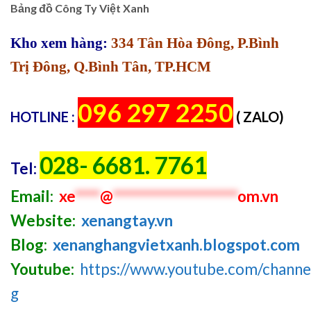
Bảng đồ Công Ty Việt Xanh
Kho xem hàng:
334 Tân Hòa Đông, P.Bình
Trị Đông, Q.Bình Tân, TP.HCM
096 297 2250
HOTLINE :
( ZALO)
028- 6681. 7761
Tel:
Email:
xe
****
@
********************
om.vn
Website:
xenangtay.vn
Blog:
xenanghangvietxanh.blogspot.com
Youtube:
https://www.youtube.com/chan
g