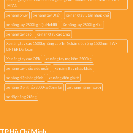
JAPAN
xe nâng phuy
xe nâng tay 3 tấn
xe nâng tay 5 tấn nhập khẩ
xe nâng tay 2500kg hiệu Noblift
Xe nâng tay 2500kg đức
xe nâng tay cao
xe nâng tay cao 1m2
Xe nâng tay cao 1500kg nâng cao 1m6 chân siêu rộng 1500mm TW-
LIFTER Đài Loan
Xe nâng tay cao OPK
xe nâng tay mạ kẽm 2500kg
xe nâng tay thấp siêu ngắn
xe nâng ttay nhập khẩu
xe nâng điện bằng bình
xe nâng điện giá rẻ
xe nâng điện thấp 2000kg đứng lái
xe thang nâng người
xe đẩy hàng 2 tầng
TP.Hồ Chí Minh