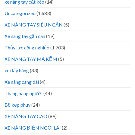
xe nâng tay cắt kéo
(14)
Uncategorized
(1.683)
XE NÂNG TAY SIÊU NGẮN
(5)
Xe nâng tay gắn cân
(19)
Thủy lực công nghiệp
(1.703)
XE NÂNG TAY MẠ KẼM
(5)
xe đẩy hàng
(83)
Xe nâng càng dài
(4)
Thang nâng người
(44)
Bộ kẹp phuy
(24)
XE NÂNG TAY CAO
(89)
XE NÂNG ĐIỆN NGỒI LÁI
(2)