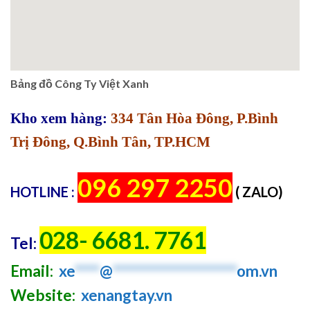
Bảng đồ Công Ty Việt Xanh
Kho xem hàng:
334 Tân Hòa Đông, P.Bình
Trị Đông, Q.Bình Tân, TP.HCM
096 297 2250
HOTLINE :
( ZALO)
028- 6681. 7761
Tel:
Email:
xe
****
@
********************
om.vn
Website:
xenangtay.vn