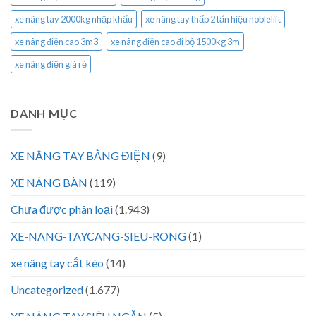
xe nâng tay 2000kg nhập khẩu
xe nâng tay thấp 2 tấn hiệu noblelift
xe nâng điện cao 3m3
xe nâng điện cao đi bộ 1500kg 3m
xe nâng điện giá rẻ
DANH MỤC
XE NÂNG TAY BẰNG ĐIỆN
(9)
XE NÂNG BÀN
(119)
Chưa được phân loại
(1.943)
XE-NANG-TAYCANG-SIEU-RONG
(1)
xe nâng tay cắt kéo
(14)
Uncategorized
(1.677)