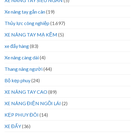
XE NÂNG TAY SIÊU NGẮN
(5)
Xe nâng tay gắn cân
(19)
Thủy lực công nghiệp
(1.697)
XE NÂNG TAY MẠ KẼM
(5)
xe đẩy hàng
(83)
Xe nâng càng dài
(4)
Thang nâng người
(44)
Bộ kẹp phuy
(24)
XE NÂNG TAY CAO
(89)
XE NÂNG ĐIỆN NGỒI LÁI
(2)
KẸP PHUY ĐÔI
(14)
XE ĐẨY
(36)