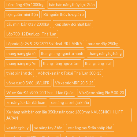
bàn nâng điện 1000kg
bán bàn nâng thủy lực 2 tấn
bộ nguồn mini điện
Bộ nguồn thủy lực giá rẻ
cẩu mini bằng tay 2000kg
kẹp phuy đôi nhật bản
Lốp 700-12 DunLop- Thái Lan
Lốp xúc lật 26.5-25/28PR Solideal- SRILANKA
mua xe đẩy 250kg
thang nang gia rẻ
thang nang nguoi tu hanh
thang nâng hạ hàng
thang nâng mỹ 9m
thang nâng người 5m
thang nâng niuli
thiet bi nâng do
Vỏ hơi xe nâng Tokai Thái Lan 300-15
vỏ xe xúc 0.5/80-18/10PR
Vỏ xe xúc MRF 20.5-25
Vỏ xe Xúc Đào 900-20 Tiron - Hàn Quốc
Vỏ đặc xe nâng Pio 9.00-20
xe nâng 2.5 tấn đài loan
xe nâng cao nhập khẩu
Xe nâng mặt bàn con lăn 350kg nâng cao 1300mm NAL35 NICHI-LIFT –
JAPAN
xe nâng phuy
xe nâng tay 3 tấn
xe nâng tay 5 tấn nhập khẩ