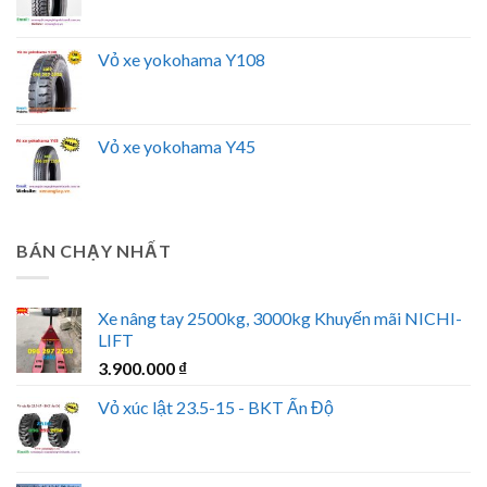
Vỏ xe yokohama Y108
Vỏ xe yokohama Y45
BÁN CHẠY NHẤT
Xe nâng tay 2500kg, 3000kg Khuyến mãi NICHI-
LIFT
3.900.000
₫
Vỏ xúc lật 23.5-15 - BKT Ấn Độ