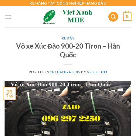
Skip
XE NÂNG TAY CÔNG NGHIỆP HÀNG ĐẦU
to
0
content
XE ĐẨY
Vỏ xe Xúc Đào 900-20 Tiron – Hàn
Quốc
POSTED ON
20 THÁNG 6, 2019
BY
NGOC TIEN
20
Th6