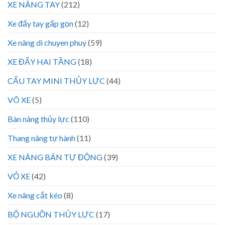
XE NÂNG TAY
(212)
Xe đẩy tay gấp gọn
(12)
Xe nâng di chuyen phuy
(59)
XE ĐẨY HAI TẦNG
(18)
CẨU TAY MINI THỦY LỰC
(44)
VÕ XE
(5)
Bàn nâng thủy lực
(110)
Thang nâng tự hành
(11)
XE NÂNG BÁN TỰ ĐỘNG
(39)
VỎ XE
(42)
Xe nâng cắt kéo
(8)
BỘ NGUỒN THỦY LỰC
(17)