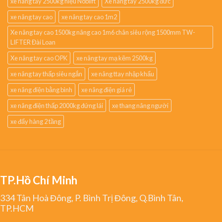
xe nâng tay 2500kg hiệu Noblift
Xe nâng tay 2500kg đức
xe nâng tay cao
xe nâng tay cao 1m2
Xe nâng tay cao 1500kg nâng cao 1m6 chân siêu rộng 1500mm TW-
LIFTER Đài Loan
Xe nâng tay cao OPK
xe nâng tay mạ kẽm 2500kg
xe nâng tay thấp siêu ngắn
xe nâng ttay nhập khẩu
xe nâng điện bằng bình
xe nâng điện giá rẻ
xe nâng điện thấp 2000kg đứng lái
xe thang nâng người
xe đẩy hàng 2 tầng
TP.Hồ Chí Minh
334 Tân Hoà Đông, P. Bình Trị Đông, Q.Bình Tân,
TP.HCM