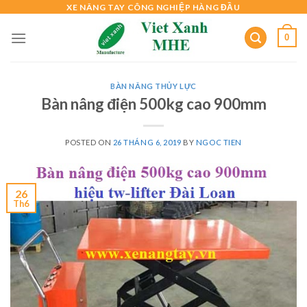
Skip
XE NÂNG TAY CÔNG NGHIỆP HÀNG ĐẦU
to
0
content
BÀN NÂNG THỦY LỰC
Bàn nâng điện 500kg cao 900mm
POSTED ON
26 THÁNG 6, 2019
BY
NGOC TIEN
26
Th6