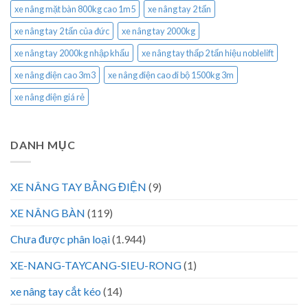
xe nâng mặt bàn 800kg cao 1m5
xe nâng tay 2 tấn
xe nâng tay 2 tấn của đức
xe nâng tay 2000kg
xe nâng tay 2000kg nhập khẩu
xe nâng tay thấp 2 tấn hiệu noblelift
xe nâng điện cao 3m3
xe nâng điện cao đi bộ 1500kg 3m
xe nâng điện giá rẻ
DANH MỤC
XE NÂNG TAY BẰNG ĐIỆN
(9)
XE NÂNG BÀN
(119)
Chưa được phân loại
(1.944)
XE-NANG-TAYCANG-SIEU-RONG
(1)
xe nâng tay cắt kéo
(14)