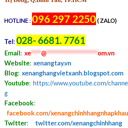
096 297 2250
HOTLINE :
( ZALO)
028- 6681. 7761
Tel:
Email:
xe
****
@
********************
om.vn
Website:
xenangtay.vn
Blog:
xenanghangvietxanh.blogspot.com
Youtube:
https://www.youtube.com/chan
g
Facebook:
facebook.com/xenangchinhhangnhapkha
Twitter:
twitter.com/xenangchinhhang