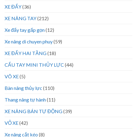
XE ĐẨY
(36)
XE NÂNG TAY
(212)
Xe đẩy tay gấp gọn
(12)
Xe nâng di chuyen phuy
(59)
XE ĐẨY HAI TẦNG
(18)
CẨU TAY MINI THỦY LỰC
(44)
VÕ XE
(5)
Bàn nâng thủy lực
(110)
Thang nâng tự hành
(11)
XE NÂNG BÁN TỰ ĐỘNG
(39)
VỎ XE
(42)
Xe nâng cắt kéo
(8)