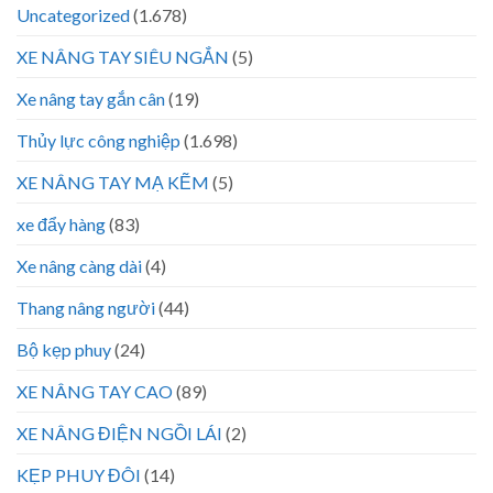
Uncategorized
(1.678)
XE NÂNG TAY SIÊU NGẮN
(5)
Xe nâng tay gắn cân
(19)
Thủy lực công nghiệp
(1.698)
XE NÂNG TAY MẠ KẼM
(5)
xe đẩy hàng
(83)
Xe nâng càng dài
(4)
Thang nâng người
(44)
Bộ kẹp phuy
(24)
XE NÂNG TAY CAO
(89)
XE NÂNG ĐIỆN NGỒI LÁI
(2)
KẸP PHUY ĐÔI
(14)