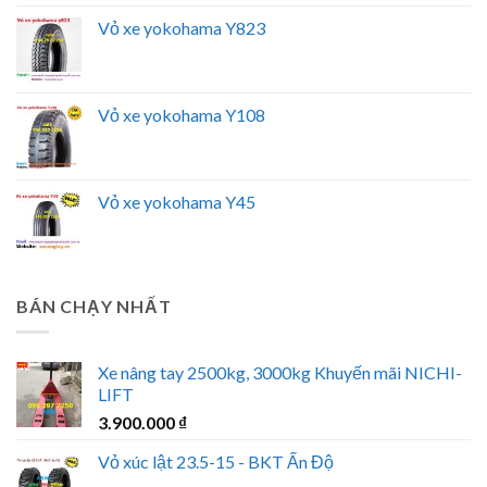
Vỏ xe yokohama Y823
Vỏ xe yokohama Y108
Vỏ xe yokohama Y45
BÁN CHẠY NHẤT
Xe nâng tay 2500kg, 3000kg Khuyến mãi NICHI-
LIFT
3.900.000
₫
Vỏ xúc lật 23.5-15 - BKT Ấn Độ