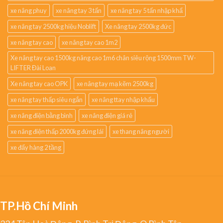
xe nâng phuy
xe nâng tay 3 tấn
xe nâng tay 5 tấn nhập khẩ
xe nâng tay 2500kg hiệu Noblift
Xe nâng tay 2500kg đức
xe nâng tay cao
xe nâng tay cao 1m2
Xe nâng tay cao 1500kg nâng cao 1m6 chân siêu rộng 1500mm TW-
LIFTER Đài Loan
Xe nâng tay cao OPK
xe nâng tay mạ kẽm 2500kg
xe nâng tay thấp siêu ngắn
xe nâng ttay nhập khẩu
xe nâng điện bằng bình
xe nâng điện giá rẻ
xe nâng điện thấp 2000kg đứng lái
xe thang nâng người
xe đẩy hàng 2 tầng
TP.Hồ Chí Minh