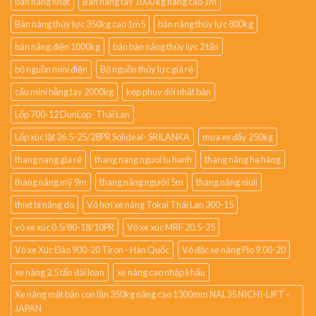
bàn nâng nhật
Bàn nâng tay 1000 kg nâng cao 1m
Bàn nâng thủy lực 350kg cao 1m5
bàn nâng thủy lực 800kg
bàn nâng điện 1000kg
bán bàn nâng thủy lực 2 tấn
bộ nguồn mini điện
Bộ nguồn thủy lực giá rẻ
cẩu mini bằng tay 2000kg
kẹp phuy đôi nhật bản
Lốp 700-12 DunLop- Thái Lan
Lốp xúc lật 26.5-25/28PR Solideal- SRILANKA
mua xe đẩy 250kg
thang nang gia rẻ
thang nang nguoi tu hanh
thang nâng hạ hàng
thang nâng mỹ 9m
thang nâng người 5m
thang nâng niuli
thiet bi nâng do
Vỏ hơi xe nâng Tokai Thái Lan 300-15
vỏ xe xúc 0.5/80-18/10PR
Vỏ xe xúc MRF 20.5-25
Vỏ xe Xúc Đào 900-20 Tiron - Hàn Quốc
Vỏ đặc xe nâng Pio 9.00-20
xe nâng 2.5 tấn đài loan
xe nâng cao nhập khẩu
Xe nâng mặt bàn con lăn 350kg nâng cao 1300mm NAL35 NICHI-LIFT –
JAPAN