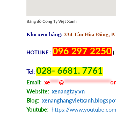
Bảng đồ Công Ty Việt Xanh
Kho xem hàng:
334 Tân Hòa Đông, P.
096 297 2250
HOTLINE :
(
028- 6681. 7761
Tel:
Email:
xe
****
@
********************
o
Website:
xenangtay.vn
Blog:
xenanghangvietxanh.blogspo
Youtube:
https://www.youtube.c