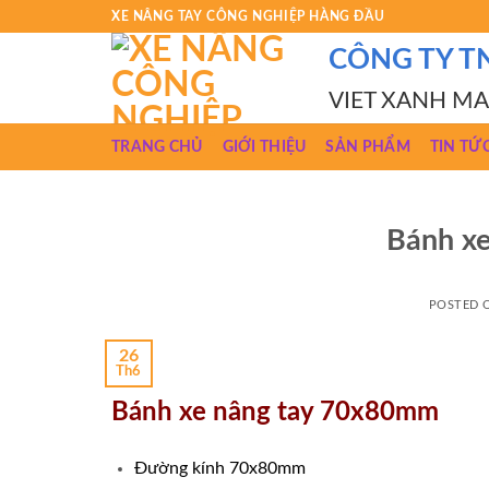
Skip
XE NÂNG TAY CÔNG NGHIỆP HÀNG ĐẦU
to
CÔNG TY T
content
VIET XANH M
TRANG CHỦ
GIỚI THIỆU
SẢN PHẨM
TIN TỨ
Bánh x
POSTED
26
Th6
Bánh xe nâng tay 70x80mm
Đường kính 70x80mm