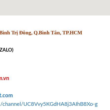
Bình Trị Đông, Q.Bình Tân, TP.HCM
 ZALO)
m.vn
t.com
om/channel/UC8Vvy5KGdHA8j3AIhB8Xo-g