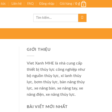
n tức
Liên hệ
FAQ
Đăng nhập
Giỏ hàng /
0
₫
0
Tìm
kiếm:
GIỚI THIỆU
Viet Xanh MHE là nhà cung cấp
thiết bị thủy lực công nghiệp như
bộ nguồn thủy lực, xi lanh thủy
lực, bơm thủy lực, bàn nâng thủy
lực, xe nâng bàn, xe nâng tay, xe
nâng điện, xe nâng thủy lực.
BÀI VIẾT MỚI NHẤT