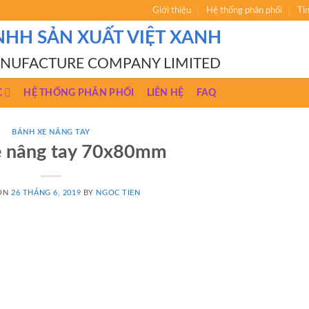
Giới thiệu
Hệ thống phân phối
Ti
NHH SẢN XUẤT VIỆT XANH
ANUFACTURE COMPANY LIMITED
C
HỆ THỐNG PHÂN PHỐI
LIÊN HỆ
FAQ
BÁNH XE NÂNG TAY
e nâng tay 70x80mm
 ON
26 THÁNG 6, 2019
BY
NGOC TIEN