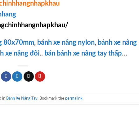
chinhhangnhapkhau
hhang
gchinhhangnhapkhau/
ng 80x70mm
,
bánh xe nâng nylon
,
bánh xe nâng
h xe nâng đôi
..
bán bánh xe nâng tay thấp
…
d in
Bánh Xe Nâng Tay
. Bookmark the
permalink
.