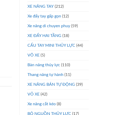
XE NÂNG TAY
(212)
Xe đẩy tay gấp gọn
(12)
Xe nâng di chuyen phuy
(59)
XE ĐẨY HAI TẦNG
(18)
CẨU TAY MINI THỦY LỰC
(44)
VÕ XE
(5)
Bàn nâng thủy lực
(110)
Thang nâng tự hành
(11)
XE NÂNG BÁN TỰ ĐỘNG
(39)
VỎ XE
(42)
Xe nâng cắt kéo
(8)
BỘ NGUỒN THỦY LỰC
(17)