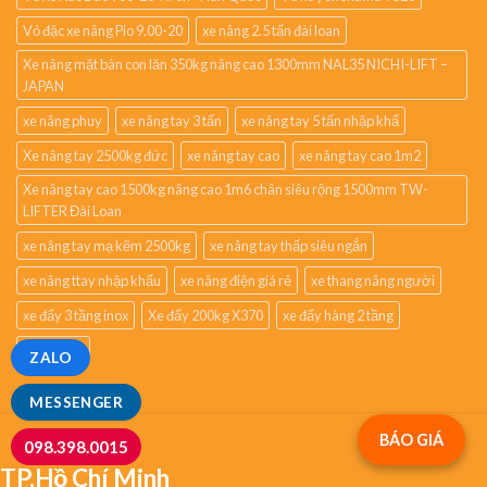
Vỏ đặc xe nâng Pio 9.00-20
xe nâng 2.5 tấn đài loan
Xe nâng mặt bàn con lăn 350kg nâng cao 1300mm NAL35 NICHI-LIFT –
JAPAN
xe nâng phuy
xe nâng tay 3 tấn
xe nâng tay 5 tấn nhập khẩ
Xe nâng tay 2500kg đức
xe nâng tay cao
xe nâng tay cao 1m2
Xe nâng tay cao 1500kg nâng cao 1m6 chân siêu rộng 1500mm TW-
LIFTER Đài Loan
xe nâng tay mạ kẽm 2500kg
xe nâng tay thấp siêu ngắn
xe nâng ttay nhập khẩu
xe nâng điện giá rẻ
xe thang nâng người
xe đẩy 3 tầng inox
Xe đẩy 200kg X370
xe đẩy hàng 2 tầng
XTH200T
ZALO
MESSENGER
BÁO GIÁ
098.398.0015
TP.Hồ Chí Minh