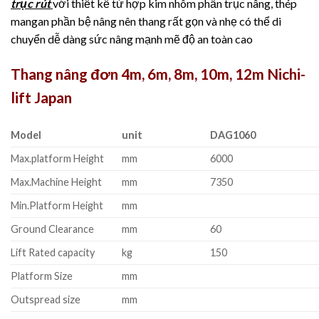
trục rút
với thiết kế từ hợp kim nhôm phần trục nâng, thép
mangan phần bệ nâng nên thang rất gọn và nhẹ có thể di
chuyển dễ dàng sức nâng mạnh mẽ độ an toàn cao
Thang nâng đơn 4m, 6m, 8m, 10m, 12m Nichi-
lift Japan
Model
unit
DAG1060
Max.platform Height
mm
6000
Max.Machine Height
mm
7350
Min.Platform Height
mm
Ground Clearance
mm
60
Lift Rated capacity
kg
150
Platform Size
mm
Outspread size
mm