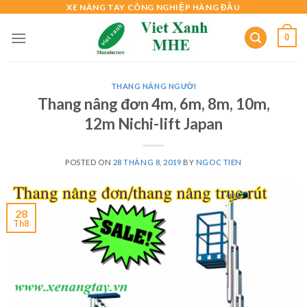
Skip
XE NÂNG TAY CÔNG NGHIỆP HÀNG ĐẦU
to
0
content
THANG NÂNG NGƯỜI
Thang nâng đơn 4m, 6m, 8m, 10m,
12m Nichi-lift Japan
POSTED ON
28 THÁNG 8, 2019
BY
NGOC TIEN
28
Th8