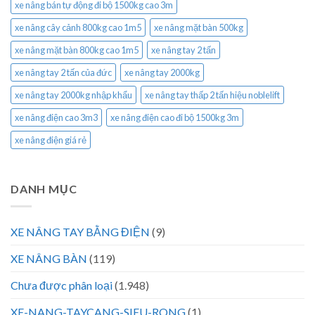
xe nâng bán tự động đi bộ 1500kg cao 3m
xe nâng cây cảnh 800kg cao 1m5
xe nâng mặt bàn 500kg
xe nâng mặt bàn 800kg cao 1m5
xe nâng tay 2 tấn
xe nâng tay 2 tấn của đức
xe nâng tay 2000kg
xe nâng tay 2000kg nhập khẩu
xe nâng tay thấp 2 tấn hiệu noblelift
xe nâng điện cao 3m3
xe nâng điện cao đi bộ 1500kg 3m
xe nâng điện giá rẻ
DANH MỤC
XE NÂNG TAY BẰNG ĐIỆN
(9)
XE NÂNG BÀN
(119)
Chưa được phân loại
(1.948)
XE-NANG-TAYCANG-SIEU-RONG
(1)