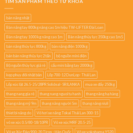
TÌM SẢN PHẨM THEO TỪ KHÓA
bàn nâng nhật
Bàn nâng tay 800kg nâng cao 1m hiệu TW-LIFTER Đài Loan
Bàn nâng tay 1000 kg nâng cao 1m
Bàn nâng thủy lực 350kg cao 1m5
bàn nâng thủy lực 800kg
bàn nâng điện 1000kg
bán bàn nâng thủy lực 2 tấn
bộ nguồn mini điện
Bộ nguồn thủy lực giá rẻ
cẩu mini bằng tay 2000kg
kẹp phuy đôi nhật bản
Lốp 700-12 DunLop- Thái Lan
Lốp xúc lật 26.5-25/28PR Solideal- SRILANKA
mua xe đẩy 250kg
thang nang gia rẻ
thang nang nguoi tu hanh
thang nâng hạ hàng
thang nâng mỹ 9m
thang nâng người 5m
thang nâng niuli
thiet bi nâng do
Vỏ hơi xe nâng Tokai Thái Lan 300-15
vỏ xe xúc 0.5/80-18/10PR
Vỏ xe xúc MRF 20.5-25
Vỏ xe Xúc Đào 900-20 Tiron - Hàn Quốc
Vỏ xe yokohama Y520