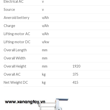
Electrical AC
v
Source
v
Aneroid bettery
v/Ah
Charge
v/Ah
Lifting motor AC
v/Ah
Lifting motor DC
v/kw
Overall Length
mm
Overall Width
mm
Overall Height
mm
1920
Overall AC
kg
375
Net Weight DC
kg
415