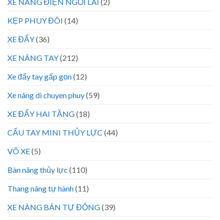
XE NÂNG ĐIỆN NGỒI LÁI
(2)
KẸP PHUY ĐÔI
(14)
XE ĐẨY
(36)
XE NÂNG TAY
(212)
Xe đẩy tay gấp gọn
(12)
Xe nâng di chuyen phuy
(59)
XE ĐẨY HAI TẦNG
(18)
CẨU TAY MINI THỦY LỰC
(44)
VÕ XE
(5)
Bàn nâng thủy lực
(110)
Thang nâng tự hành
(11)
XE NÂNG BÁN TỰ ĐỘNG
(39)