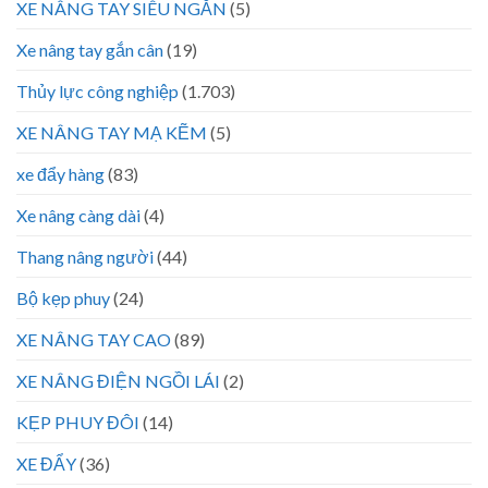
XE NÂNG TAY SIÊU NGẮN
(5)
Xe nâng tay gắn cân
(19)
Thủy lực công nghiệp
(1.703)
XE NÂNG TAY MẠ KẼM
(5)
xe đẩy hàng
(83)
Xe nâng càng dài
(4)
Thang nâng người
(44)
Bộ kẹp phuy
(24)
XE NÂNG TAY CAO
(89)
XE NÂNG ĐIỆN NGỒI LÁI
(2)
KẸP PHUY ĐÔI
(14)
XE ĐẨY
(36)