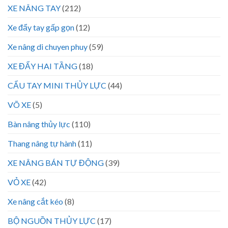
XE NÂNG TAY
(212)
Xe đẩy tay gấp gọn
(12)
Xe nâng di chuyen phuy
(59)
XE ĐẨY HAI TẦNG
(18)
CẨU TAY MINI THỦY LỰC
(44)
VÕ XE
(5)
Bàn nâng thủy lực
(110)
Thang nâng tự hành
(11)
XE NÂNG BÁN TỰ ĐỘNG
(39)
VỎ XE
(42)
Xe nâng cắt kéo
(8)
BỘ NGUỒN THỦY LỰC
(17)