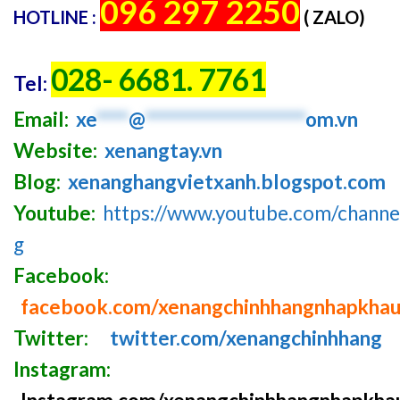
096 297 2250
HOTLINE :
( ZALO)
028- 6681. 7761
Tel:
Email:
xe
****
@
********************
om.vn
Website:
xenangtay.vn
Blog:
xenanghangvietxanh.blogspot.com
Youtube:
https://www.youtube.com/chan
g
Facebook:
facebook.com/xenangchinhhangnhapkha
Twitter:
twitter.com/xenangchinhhang
Instagram: