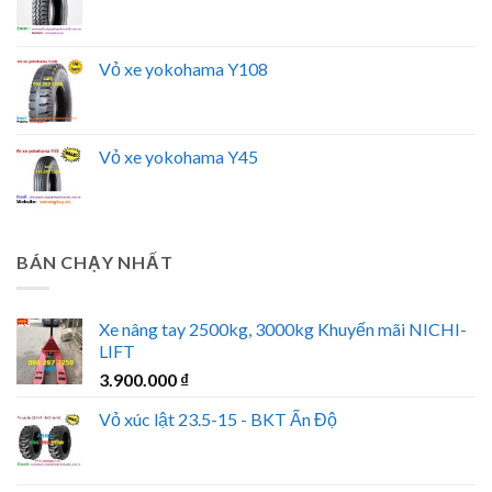
Vỏ xe yokohama Y108
Vỏ xe yokohama Y45
BÁN CHẠY NHẤT
Xe nâng tay 2500kg, 3000kg Khuyến mãi NICHI-
LIFT
3.900.000
₫
Vỏ xúc lật 23.5-15 - BKT Ấn Độ