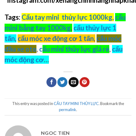
Instagram.com/xenangchinhhangnhapkha
Tags:
Cẩu tay mini thủy lực 1000kg
,
cẩu
mini bằng tay 1000kg
,
cẩu thủy lực 1
tấn
,
cẩu móc xe động cơ 1 tấn
,
cẩu móc
đầu xe oto
,
c
ẩu mini thủy lực giá rẻ
,
cẩu
móc động cơ
…
This entry was posted in
CẨU TAY MINI THỦY LỰC
. Bookmark the
permalink
.
NGOC TIEN