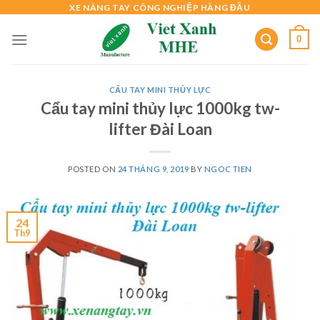
Skip
XE NÂNG TAY CÔNG NGHIỆP HÀNG ĐẦU
to
0
content
CẨU TAY MINI THỦY LỰC
Cẩu tay mini thủy lực 1000kg tw-
lifter Đài Loan
POSTED ON
24 THÁNG 9, 2019
BY
NGOC TIEN
24
Th9