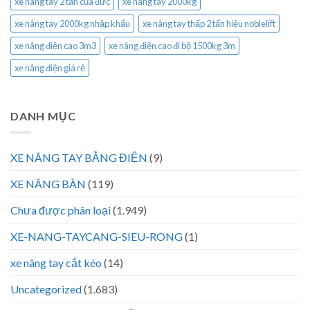
xe nâng tay 2 tấn của đức
xe nâng tay 2000kg
xe nâng tay 2000kg nhập khẩu
xe nâng tay thấp 2 tấn hiệu noblelift
xe nâng điện cao 3m3
xe nâng điện cao đi bộ 1500kg 3m
xe nâng điện giá rẻ
DANH MỤC
XE NÂNG TAY BẰNG ĐIỆN
(9)
XE NÂNG BÀN
(119)
Chưa được phân loại
(1.949)
XE-NANG-TAYCANG-SIEU-RONG
(1)
xe nâng tay cắt kéo
(14)
Uncategorized
(1.683)