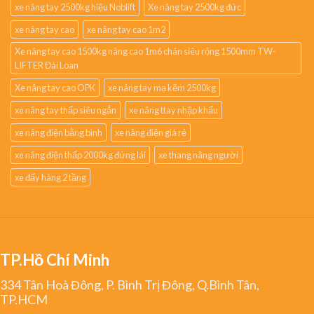
xe nâng tay 2500kg hiệu Noblift
Xe nâng tay 2500kg đức
xe nâng tay cao
xe nâng tay cao 1m2
Xe nâng tay cao 1500kg nâng cao 1m6 chân siêu rộng 1500mm TW-
LIFTER Đài Loan
Xe nâng tay cao OPK
xe nâng tay mạ kẽm 2500kg
xe nâng tay thấp siêu ngắn
xe nâng ttay nhập khẩu
xe nâng điện bằng bình
xe nâng điện giá rẻ
xe nâng điện thấp 2000kg đứng lái
xe thang nâng người
xe đẩy hàng 2 tầng
TP.Hồ Chí Minh
334 Tân Hoà Đông, P. Bình Trị Đông, Q.Bình Tân,
TP.HCM