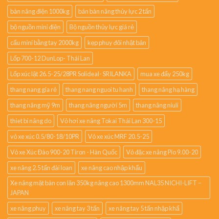
bàn nâng điện 1000kg
bán bàn nâng thủy lực 2 tấn
bộ nguồn mini điện
Bộ nguồn thủy lực giá rẻ
cẩu mini bằng tay 2000kg
kẹp phuy đôi nhật bản
Lốp 700-12 DunLop- Thái Lan
Lốp xúc lật 26.5-25/28PR Solideal- SRILANKA
mua xe đẩy 250kg
thang nang gia rẻ
thang nang nguoi tu hanh
thang nâng hạ hàng
thang nâng mỹ 9m
thang nâng người 5m
thang nâng niuli
thiet bi nâng do
Vỏ hơi xe nâng Tokai Thái Lan 300-15
vỏ xe xúc 0.5/80-18/10PR
Vỏ xe xúc MRF 20.5-25
Vỏ xe Xúc Đào 900-20 Tiron - Hàn Quốc
Vỏ đặc xe nâng Pio 9.00-20
xe nâng 2.5 tấn đài loan
xe nâng cao nhập khẩu
Xe nâng mặt bàn con lăn 350kg nâng cao 1300mm NAL35 NICHI-LIFT –
JAPAN
xe nâng phuy
xe nâng tay 3 tấn
xe nâng tay 5 tấn nhập khẩ