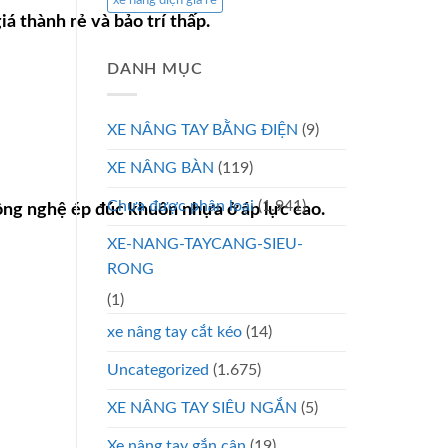
xe nâng điện giá rẻ
á thành rẻ và bảo trí thấp.
DANH MỤC
XE NÂNG TAY BẰNG ĐIỆN
(9)
XE NÂNG BÀN
(119)
Chưa được phân loại
(1.941)
công nghệ ép đúc khuôn nhựa ở áp lực cao.
XE-NANG-TAYCANG-SIEU-
RONG
(1)
xe nâng tay cắt kéo
(14)
Uncategorized
(1.675)
XE NÂNG TAY SIÊU NGẮN
(5)
Xe nâng tay gắn cân
(19)