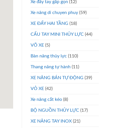
Xe đẩy tay gấp gọn
(12)
Xe nâng di chuyen phuy
(59)
XE ĐẨY HAI TẦNG
(18)
CẨU TAY MINI THỦY LỰC
(44)
VÕ XE
(5)
Bàn nâng thủy lực
(110)
Thang nâng tự hành
(11)
XE NÂNG BÁN TỰ ĐỘNG
(39)
VỎ XE
(42)
Xe nâng cắt kéo
(8)
BỘ NGUỒN THỦY LỰC
(17)
XE NÂNG TAY INOX
(21)