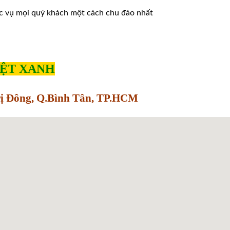
̣c vụ mọi quý khách một cách chu đáo nhất
IỆT XANH
Trị Đông, Q.Bình Tân, TP.HCM