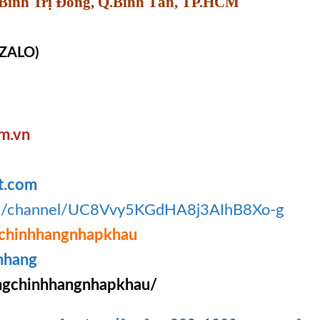
Bình Trị Đông, Q.Bình Tân, TP.HCM
 ZALO)
om
.v
n
t.com
om/channel/UC8Vvy5KGdHA8j3AIhB8Xo-g
chinhhangnhapkhau
hhang
gchinhhangnhapkhau/