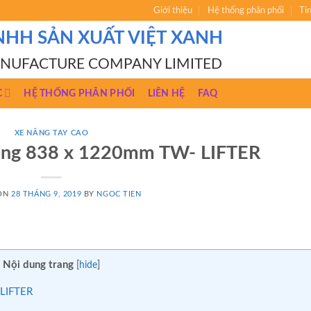
Giới thiệu
Hệ thống phân phối
Ti
NHH SẢN XUẤT VIỆT XANH
ANUFACTURE COMPANY LIMITED
C
HỆ THỐNG PHÂN PHỐI
LIÊN HỆ
FAQ
XE NÂNG TAY CAO
 rộng 838 x 1220mm TW- LIFTER
 ON
28 THÁNG 9, 2019
BY
NGOC TIEN
Nội dung trang
[
hide
]
 LIFTER