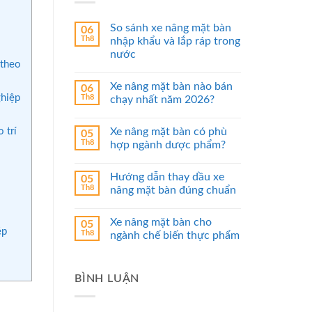
So sánh xe nâng mặt bàn
06
Th8
nhập khẩu và lắp ráp trong
nước
 theo
Xe nâng mặt bàn nào bán
06
ghiệp
Th8
chạy nhất năm 2026?
 trí
Xe nâng mặt bàn có phù
05
Th8
hợp ngành dược phẩm?
Hướng dẫn thay dầu xe
05
Th8
nâng mặt bàn đúng chuẩn
Xe nâng mặt bàn cho
05
ép
Th8
ngành chế biến thực phẩm
BÌNH LUẬN