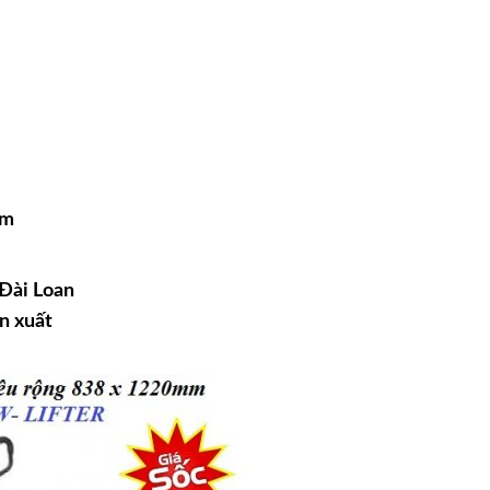
mm
Đài Loan
n xuất