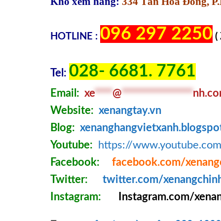
Kho xem hàng:
334 Tân Hòa Đông, P.
096 297 2250
HOTLINE :
(
028- 6681. 7761
Tel:
Email:
xe
****
@
****************
nh.c
Website:
xenangtay.vn
Blog:
xenanghangvietxanh.blogspo
Youtube:
https://www.youtube.c
Facebook:
facebook.com/xenang
Twitter:
twitter.com/xenangchin
Instagram:
Instagram.com/xenan