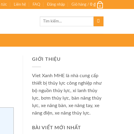
n tức
Liên hệ
FAQ
Đăng nhập
Giỏ hàng /
0
₫
0
Tìm
kiếm:
GIỚI THIỆU
Viet Xanh MHE là nhà cung cấp
thiết bị thủy lực công nghiệp như
bộ nguồn thủy lực, xi lanh thủy
lực, bơm thủy lực, bàn nâng thủy
lực, xe nâng bàn, xe nâng tay, xe
nâng điện, xe nâng thủy lực.
BÀI VIẾT MỚI NHẤT