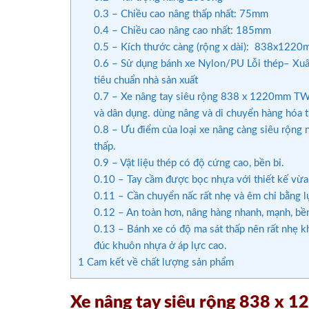
0.3
– Chiều cao nâng thấp nhất: 75mm
0.4
– Chiều cao nâng cao nhất: 185mm
0.5
– Kích thước càng (rộng x dài): 838x122
0.6
– Sử dụng bánh xe Nylon/PU Lỗi thép– Xuấ
tiêu chuẩn nhà sản xuất
0.7
– Xe nâng tay siêu rộng 838 x 1220mm TW- 
và dân dụng. dùng nâng và di chuyển hàng hóa t
0.8
– Ưu điểm của loại xe nâng càng siêu rộng nà
thấp.
0.9
– Vật liệu thép có độ cứng cao, bền bỉ.
0.10
– Tay cầm được bọc nhựa với thiết kế vừa
0.11
– Cần chuyển nấc rất nhẹ và êm chỉ bằng l
0.12
– An toàn hơn, nâng hàng nhanh, mạnh, bền
0.13
– Bánh xe có độ ma sát thấp nên rất nhẹ kh
đúc khuôn nhựa ở áp lực cao.
1
Cam kết về chất lượng sản phẩm
Xe nâng tay siêu rộng 838 x