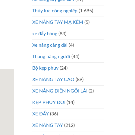
Thủy lực công nghiệp
(1.695)
XE NÂNG TAY MẠ KẼM
(5)
xe đẩy hàng
(83)
Xe nâng càng dài
(4)
Thang nâng người
(44)
Bộ kẹp phuy
(24)
XE NÂNG TAY CAO
(89)
XE NÂNG ĐIỆN NGỒI LÁI
(2)
KẸP PHUY ĐÔI
(14)
XE ĐẨY
(36)
XE NÂNG TAY
(212)