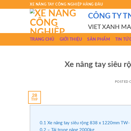
Skip
XE NÂNG TAY CÔNG NGHIỆP HÀNG ĐẦU
to
CÔNG TY T
content
VIET XANH M
TRANG CHỦ
GIỚI THIỆU
SẢN PHẨM
TIN TỨ
Xe nâng tay siêu
POSTED
28
Th9
0.1
Xe nâng tay siêu rộng 838 x 1220mm TW-
0.2
– Tải trọng nâng 2000kg