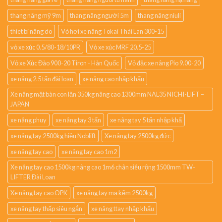
thang nâng mỹ 9m
thang nâng người 5m
thang nâng niuli
thiet bi nâng do
Vỏ hơi xe nâng Tokai Thái Lan 300-15
vỏ xe xúc 0.5/80-18/10PR
Vỏ xe xúc MRF 20.5-25
Vỏ xe Xúc Đào 900-20 Tiron - Hàn Quốc
Vỏ đặc xe nâng Pio 9.00-20
xe nâng 2.5 tấn đài loan
xe nâng cao nhập khẩu
Xe nâng mặt bàn con lăn 350kg nâng cao 1300mm NAL35 NICHI-LIFT –
JAPAN
xe nâng phuy
xe nâng tay 3 tấn
xe nâng tay 5 tấn nhập khẩ
xe nâng tay 2500kg hiệu Noblift
Xe nâng tay 2500kg đức
xe nâng tay cao
xe nâng tay cao 1m2
Xe nâng tay cao 1500kg nâng cao 1m6 chân siêu rộng 1500mm TW-
LIFTER Đài Loan
Xe nâng tay cao OPK
xe nâng tay mạ kẽm 2500kg
xe nâng tay thấp siêu ngắn
xe nâng ttay nhập khẩu