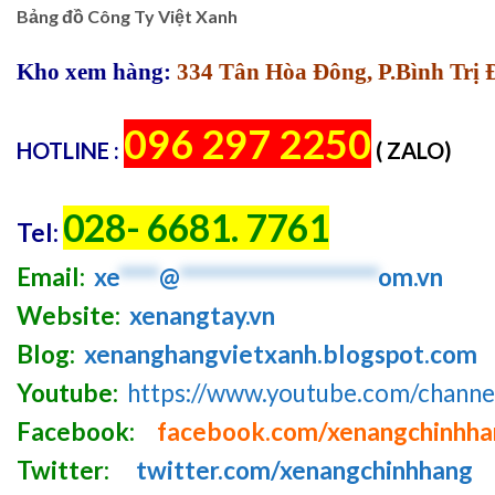
Bảng đồ Công Ty Việt Xanh
Kho xem hàng:
334 Tân Hòa Đông, P.Bình Trị
096 297 2250
HOTLINE :
( ZALO)
028- 6681. 7761
Tel:
Email:
xe
****
@
********************
om.vn
Website:
xenangtay.vn
Blog:
xenanghangvietxanh.blogspot.com
Youtube:
https://www.youtube.com/chan
Facebook:
facebook.com/xenangchinhh
Twitter:
twitter.com/xenangchinhhang