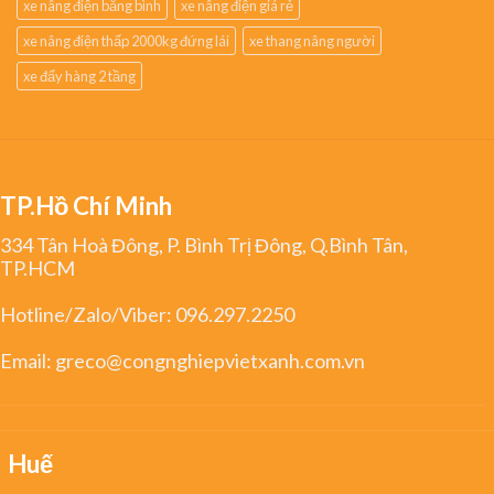
xe nâng điện bằng bình
xe nâng điện giá rẻ
xe nâng điện thấp 2000kg đứng lái
xe thang nâng người
xe đẩy hàng 2 tầng
TP.Hồ Chí Minh
334 Tân Hoà Đông, P. Bình Trị Đông, Q.Bình Tân,
TP.HCM
Hotline/Zalo/Viber:
096.297.2250
Email:
greco@congnghiepvietxanh.com.vn
Huế