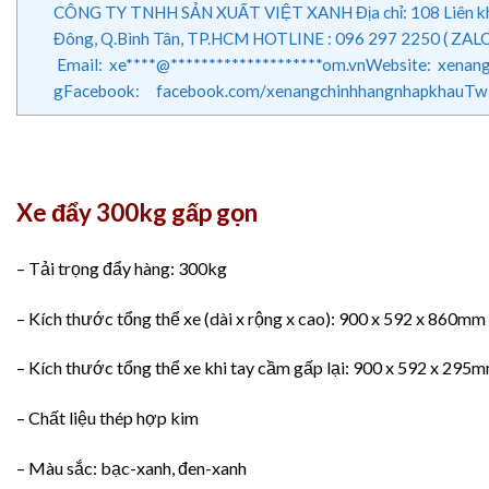
CÔNG TY TNHH SẢN XUẤT VIỆT XANH Địa chỉ: 108 Liên khu 1
Đông, Q.Bình Tân, TP.HCM HOTLINE : 096 297 2250 ( ZALO
Email: xe****@********************om.vnWebsite: xena
gFacebook: facebook.com/xenangchinhhangnhapkhauTwi
Xe đẩy 300kg gấp gọn
– Tải trọng đẩy hàng: 300kg
– Kích thước tổng thể xe (dài x rộng x cao): 900 x 592 x 860mm
– Kích thước tổng thể xe khi tay cầm gấp lại: 900 x 592 x 295
– Chất liệu thép hợp kim
– Màu sắc: bạc-xanh, đen-xanh