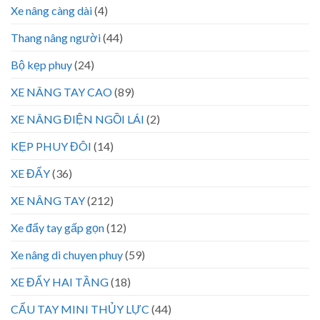
Xe nâng càng dài
(4)
Thang nâng người
(44)
Bộ kẹp phuy
(24)
XE NÂNG TAY CAO
(89)
XE NÂNG ĐIỆN NGỒI LÁI
(2)
KẸP PHUY ĐÔI
(14)
XE ĐẨY
(36)
XE NÂNG TAY
(212)
Xe đẩy tay gấp gọn
(12)
Xe nâng di chuyen phuy
(59)
XE ĐẨY HAI TẦNG
(18)
CẨU TAY MINI THỦY LỰC
(44)