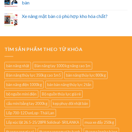
bàn
Xe nâng mặt bàn có phù hợp kho hóa chất?
TÌM SẢN PHẨM THEO TỪ KHÓA
bàn nâng nhật
Bàn nâng tay 1000 kg nâng cao 1m
Bàn nâng thủy lực 350kg cao 1m5
bàn nâng thủy lực 800kg
bàn nâng điện 1000kg
bán bàn nâng thủy lực 2 tấn
bộ nguồn mini điện
Bộ nguồn thủy lực giá rẻ
cẩu mini bằng tay 2000kg
kẹp phuy đôi nhật bản
Lốp 700-12 DunLop- Thái Lan
Lốp xúc lật 26.5-25/28PR Solideal- SRILANKA
mua xe đẩy 250kg
thang nang gia rẻ
thang nang nguoi tu hanh
thang nâng hạ hàng