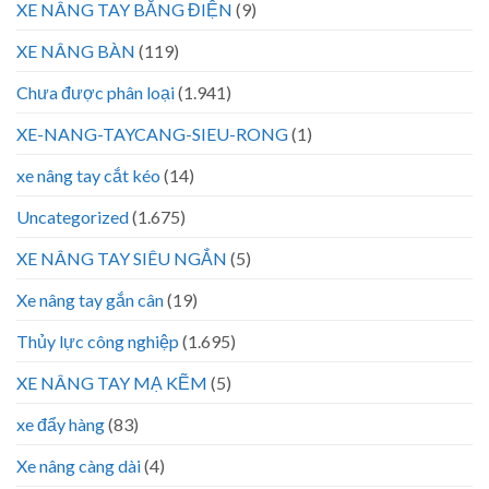
XE NÂNG TAY BẰNG ĐIỆN
(9)
XE NÂNG BÀN
(119)
Chưa được phân loại
(1.941)
XE-NANG-TAYCANG-SIEU-RONG
(1)
xe nâng tay cắt kéo
(14)
Uncategorized
(1.675)
XE NÂNG TAY SIÊU NGẮN
(5)
Xe nâng tay gắn cân
(19)
Thủy lực công nghiệp
(1.695)
XE NÂNG TAY MẠ KẼM
(5)
xe đẩy hàng
(83)
Xe nâng càng dài
(4)