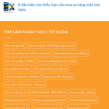
8 dấu hiệu cho thấy bạn cần mua xe nâng mặt bàn
ngay
TÌM SẢN PHẨM THEO TỪ KHÓA
bàn nâng nhật
Bàn nâng tay 1000 kg nâng cao 1m
Bàn nâng thủy lực 350kg cao 1m5
bàn nâng thủy lực 800kg
bàn nâng điện 1000kg
bán bàn nâng thủy lực 2 tấn
bộ nguồn mini điện
Bộ nguồn thủy lực giá rẻ
cẩu mini bằng tay 2000kg
kẹp phuy đôi nhật bản
Lốp 700-12 DunLop- Thái Lan
Lốp xúc lật 26.5-25/28PR Solideal- SRILANKA
mua xe đẩy 250kg
thang nang gia rẻ
thang nang nguoi tu hanh
thang nâng hạ hàng
thang nâng mỹ 9m
thang nâng người 5m
thang nâng niuli