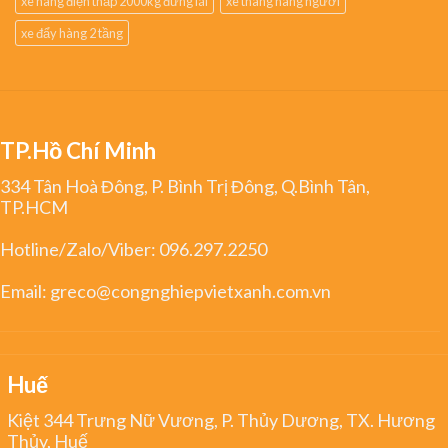
xe nâng điện thấp 2000kg đứng lái
xe thang nâng người
xe đẩy hàng 2 tầng
TP.Hồ Chí Minh
334 Tân Hoà Đông, P. Bình Trị Đông, Q.Bình Tân,
TP.HCM
Hotline/Zalo/Viber:
096.297.2250
Email:
greco@congnghiepvietxanh.com.vn
Huế
Kiệt 344 Trưng Nữ Vương, P. Thủy Dương, TX. Hương
Thủy, Huế