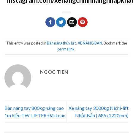
Instagram.com/xenangchinhhangnhapkha
This entry was posted in
Bàn nâng thủy lực
,
XE NÂNG BÀN
. Bookmark the
permalink
.
NGOC TIEN
Bàn nâng tay 800kg nâng cao
Xe nâng tay 3000kg Nichi-lift
1m hiệu TW-LIFTER Đài Loan
Nhật Bản ( 685x1220mm)