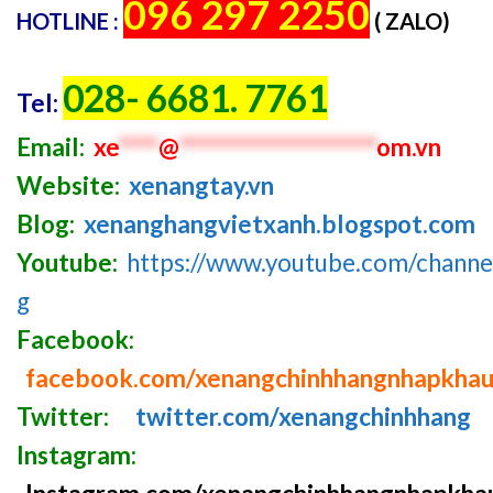
096 297 2250
HOTLINE :
( ZALO)
028- 6681. 7761
Tel:
Email:
xe
****
@
********************
om.vn
Website:
xenangtay.vn
Blog:
xenanghangvietxanh.blogspot.com
Youtube:
https://www.youtube.com/chan
g
Facebook:
facebook.com/xenangchinhhangnhapkha
Twitter:
twitter.com/xenangchinhhang
Instagram: