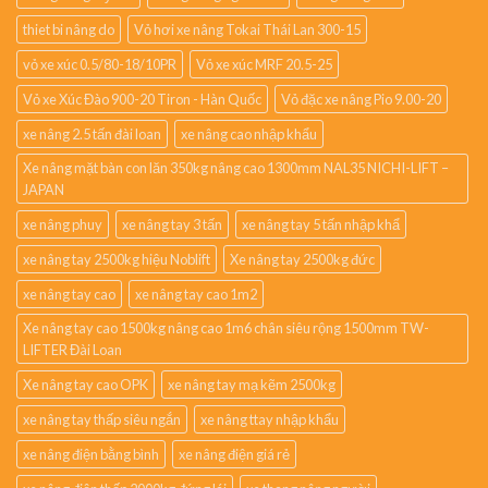
thiet bi nâng do
Vỏ hơi xe nâng Tokai Thái Lan 300-15
vỏ xe xúc 0.5/80-18/10PR
Vỏ xe xúc MRF 20.5-25
Vỏ xe Xúc Đào 900-20 Tiron - Hàn Quốc
Vỏ đặc xe nâng Pio 9.00-20
xe nâng 2.5 tấn đài loan
xe nâng cao nhập khẩu
Xe nâng mặt bàn con lăn 350kg nâng cao 1300mm NAL35 NICHI-LIFT –
JAPAN
xe nâng phuy
xe nâng tay 3 tấn
xe nâng tay 5 tấn nhập khẩ
xe nâng tay 2500kg hiệu Noblift
Xe nâng tay 2500kg đức
xe nâng tay cao
xe nâng tay cao 1m2
Xe nâng tay cao 1500kg nâng cao 1m6 chân siêu rộng 1500mm TW-
LIFTER Đài Loan
Xe nâng tay cao OPK
xe nâng tay mạ kẽm 2500kg
xe nâng tay thấp siêu ngắn
xe nâng ttay nhập khẩu
xe nâng điện bằng bình
xe nâng điện giá rẻ