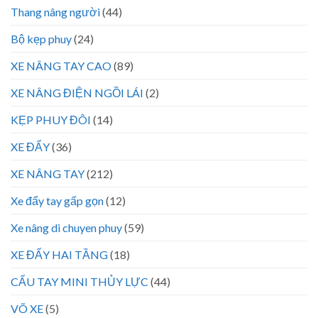
Thang nâng người
(44)
Bộ kẹp phuy
(24)
XE NÂNG TAY CAO
(89)
XE NÂNG ĐIỆN NGỒI LÁI
(2)
KẸP PHUY ĐÔI
(14)
XE ĐẨY
(36)
XE NÂNG TAY
(212)
Xe đẩy tay gấp gọn
(12)
Xe nâng di chuyen phuy
(59)
XE ĐẨY HAI TẦNG
(18)
CẨU TAY MINI THỦY LỰC
(44)
VÕ XE
(5)