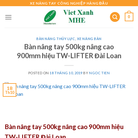
Skip
XE NÂNG TAY CÔNG NGHIỆP HÀNG ĐẦU
to
0
content
BÀN NÂNG THỦY LỰC
,
XE NÂNG BÀN
Bàn nâng tay 500kg nâng cao
900mm hiệu TW-LIFTER Đài Loan
POSTED ON
18 THÁNG 10, 2019
BY
NGOC TIEN
18
Th10
Bàn nâng tay 500kg nâng cao 900mm hiệu
TW-LIFTER Đài Loan