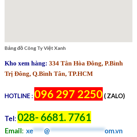
Bảng đồ Công Ty Việt Xanh
Kho xem hàng:
334 Tân Hòa Đông, P.Bình
Trị Đông, Q.Bình Tân, TP.HCM
096 297 2250
HOTLINE :
( ZALO)
028- 6681. 7761
Tel:
Email:
xe
****
@
********************
om.vn