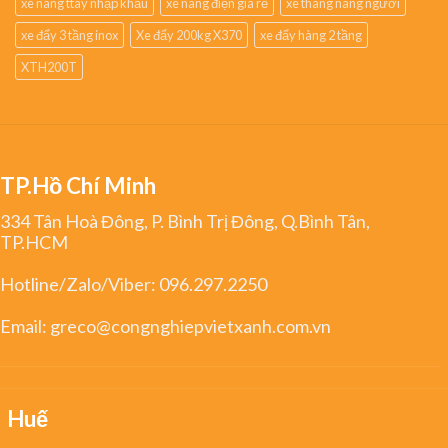
xe nâng ttay nhập khẩu
xe nâng điện giá rẻ
xe thang nâng người
xe đẩy 3 tầng inox
Xe đẩy 200kg X370
xe đẩy hàng 2 tầng
XTH200T
TP.Hồ Chí Minh
334 Tân Hoà Đông, P. Bình Trị Đông, Q.Bình Tân,
TP.HCM
Hotline/Zalo/Viber:
096.297.2250
Email:
greco@congnghiepvietxanh.com.vn
Huế