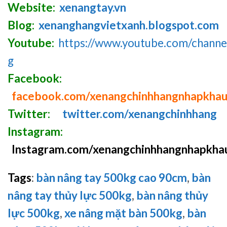
Website:
xenangtay.vn
Blog:
xenanghangvietxanh.blogspot.com
Youtube:
https://www.youtube.com/chan
g
Facebook:
facebook.com/xenangchinhhangnhapkha
Twitter:
twitter.com/xenangchinhhang
Instagram:
Instagram.com/xenangchinhhangnhapkha
Tags
:
bàn nâng tay 500kg cao 90cm
,
bàn
nâng tay thủy lực 500kg
,
bàn nâng thủy
lực 500kg
,
xe nâng mặt bàn 500kg
,
bàn