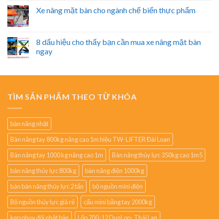
Xe nâng mặt bàn cho ngành chế biến thực phẩm
8 dấu hiệu cho thấy bạn cần mua xe nâng mặt bàn
ngay
TÌM SẢN PHẨM THEO TỪ KHÓA
bàn nâng nhật
Bàn nâng tay 800kg nâng cao 1m hiệu TW-LIFTER Đài Loan
Bàn nâng tay 1000 kg nâng cao 1m
Bàn nâng thủy lực 350kg cao 1m5
bàn nâng thủy lực 800kg
bàn nâng điện 1000kg
bán bàn nâng thủy lực 2 tấn
bộ nguồn mini điện
Bộ nguồn thủy lực giá rẻ
cẩu mini bằng tay 2000kg
kẹp phuy đôi nhật bản
Lốp 700-12 DunLop- Thái Lan