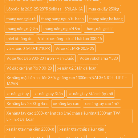
Lốp xúc lật 26.5-25/28PR Solideal- SRILANKA
mua xe đẩy 250kg
thang nang gia rẻ
thang nang nguoi tu hanh
thang nâng hạ hàng
thang nâng mỹ 9m
thang nâng người 5m
thang nâng niuli
thiet bi nâng do
Vỏ hơi xe nâng Tokai Thái Lan 300-15
vỏ xe xúc 0.5/80-18/10PR
Vỏ xe xúc MRF 20.5-25
Vỏ xe Xúc Đào 900-20 Tiron - Hàn Quốc
Vỏ xe yokohama Y520
Vỏ đặc xe nâng Pio 9.00-20
xe nâng 2.5 tấn đài loan
Xe nâng mặt bàn con lăn 350kg nâng cao 1300mm NAL35 NICHI-LIFT –
JAPAN
xe nâng phuy
xe nâng tay 3 tấn
xe nâng tay 5 tấn nhập khẩ
Xe nâng tay 2500kg đức
xe nâng tay cao
xe nâng tay cao 1m2
Xe nâng tay cao 1500kg nâng cao 1m6 chân siêu rộng 1500mm TW-
LIFTER Đài Loan
xe nâng tay mạ kẽm 2500kg
xe nâng tay thấp siêu ngắn