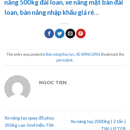
nâng 500kg đài loan
,
xe nâng mặt bàn đài
loan
,
bàn nâng nhập khẩu giá rẻ
…
This entry was posted in
Bàn nâng thủy lực
,
XE NÂNG BÀN
. Bookmark the
permalink
.
NGOC TIEN
Xe nâng tay quay đổ phuy
Xe nâng tay 2000kg ( 2 tấn )
350kg cao 1m4 hiệu TW-
TW-LIFTER