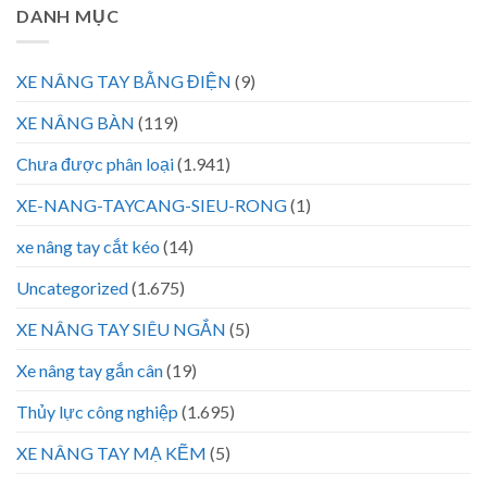
DANH MỤC
XE NÂNG TAY BẰNG ĐIỆN
(9)
XE NÂNG BÀN
(119)
Chưa được phân loại
(1.941)
XE-NANG-TAYCANG-SIEU-RONG
(1)
xe nâng tay cắt kéo
(14)
Uncategorized
(1.675)
XE NÂNG TAY SIÊU NGẮN
(5)
Xe nâng tay gắn cân
(19)
Thủy lực công nghiệp
(1.695)
XE NÂNG TAY MẠ KẼM
(5)