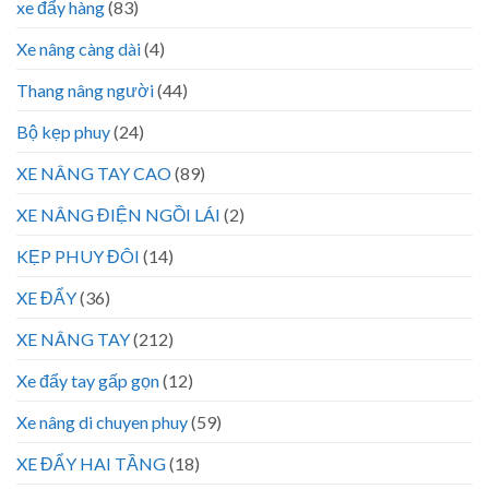
xe đẩy hàng
(83)
Xe nâng càng dài
(4)
Thang nâng người
(44)
Bộ kẹp phuy
(24)
XE NÂNG TAY CAO
(89)
XE NÂNG ĐIỆN NGỒI LÁI
(2)
KẸP PHUY ĐÔI
(14)
XE ĐẨY
(36)
XE NÂNG TAY
(212)
Xe đẩy tay gấp gọn
(12)
Xe nâng di chuyen phuy
(59)
XE ĐẨY HAI TẦNG
(18)