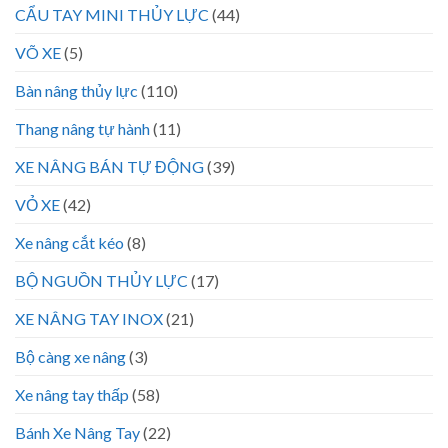
CẨU TAY MINI THỦY LỰC
(44)
VÕ XE
(5)
Bàn nâng thủy lực
(110)
Thang nâng tự hành
(11)
XE NÂNG BÁN TỰ ĐỘNG
(39)
VỎ XE
(42)
Xe nâng cắt kéo
(8)
BỘ NGUỒN THỦY LỰC
(17)
XE NÂNG TAY INOX
(21)
Bộ càng xe nâng
(3)
Xe nâng tay thấp
(58)
Bánh Xe Nâng Tay
(22)