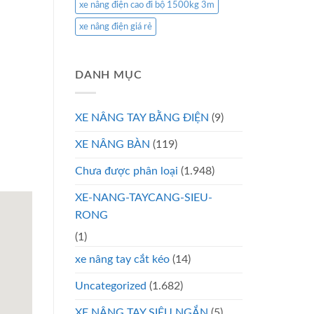
xe nâng điện cao đi bộ 1500kg 3m
xe nâng điện giá rẻ
DANH MỤC
XE NÂNG TAY BẰNG ĐIỆN
(9)
XE NÂNG BÀN
(119)
Chưa được phân loại
(1.948)
XE-NANG-TAYCANG-SIEU-
RONG
(1)
xe nâng tay cắt kéo
(14)
Uncategorized
(1.682)
XE NÂNG TAY SIÊU NGẮN
(5)