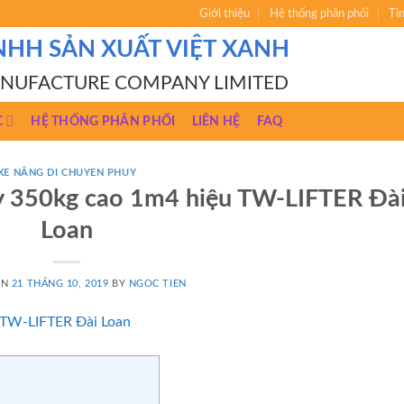
Giới thiệu
Hệ thống phân phối
Ti
NHH SẢN XUẤT VIỆT XANH
ANUFACTURE COMPANY LIMITED
C
HỆ THỐNG PHÂN PHỐI
LIÊN HỆ
FAQ
XE NÂNG DI CHUYEN PHUY
uy 350kg cao 1m4 hiệu TW-LIFTER Đà
Loan
ON
21 THÁNG 10, 2019
BY
NGOC TIEN