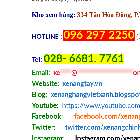
Kho xem hàng:
334 Tân Hòa Đông, P.
096 297 2250
HOTLINE :
(
028- 6681. 7761
Tel:
Email:
xe
****
@
********************
o
Website:
xenangtay.vn
Blog:
xenanghangvietxanh.blogspo
Youtube:
https://www.youtube.c
Facebook:
facebook.com/xenan
Twitter:
twitter.com/xenangchin
Instagram:
Instagram.com/xenan