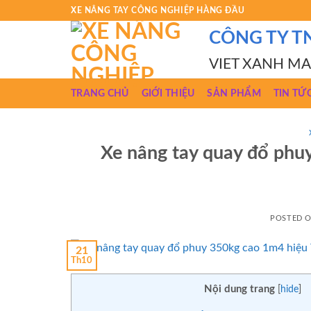
Skip
XE NÂNG TAY CÔNG NGHIỆP HÀNG ĐẦU
to
CÔNG TY T
content
VIET XANH M
TRANG CHỦ
GIỚI THIỆU
SẢN PHẨM
TIN TỨ
Xe nâng tay quay đổ ph
POSTED 
21
Th10
Nội dung trang
[
hide
]