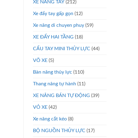
XE NÂNG TAY
(212)
Xe đẩy tay gấp gọn
(12)
Xe nâng di chuyen phuy
(59)
XE ĐẨY HAI TẦNG
(18)
CẨU TAY MINI THỦY LỰC
(44)
VÕ XE
(5)
Bàn nâng thủy lực
(110)
Thang nâng tự hành
(11)
XE NÂNG BÁN TỰ ĐỘNG
(39)
VỎ XE
(42)
Xe nâng cắt kéo
(8)
BỘ NGUỒN THỦY LỰC
(17)