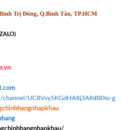
Bình Trị Đông, Q.Bình Tân, TP.HCM
 ZALO)
m.vn
t.com
om/channel/UC8Vvy5KGdHA8j3AIhB8Xo-g
gchinhhangnhapkhau
hhang
gchinhhangnhapkhau/