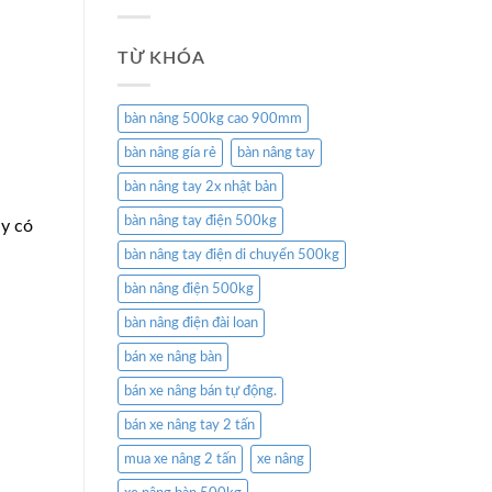
TỪ KHÓA
bàn nâng 500kg cao 900mm
bàn nâng gía rẻ
bàn nâng tay
bàn nâng tay 2x nhật bản
bàn nâng tay điện 500kg
uy có
bàn nâng tay điện di chuyển 500kg
bàn nâng điện 500kg
bàn nâng điện đài loan
bán xe nâng bàn
bán xe nâng bán tự động.
bán xe nâng tay 2 tấn
mua xe nâng 2 tấn
xe nâng