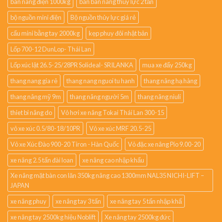
bàn nâng điện 1000kg
bán bàn nâng thủy lực 2 tấn
bộ nguồn mini điện
Bộ nguồn thủy lực giá rẻ
cẩu mini bằng tay 2000kg
kẹp phuy đôi nhật bản
Lốp 700-12 DunLop- Thái Lan
Lốp xúc lật 26.5-25/28PR Solideal- SRILANKA
mua xe đẩy 250kg
thang nang gia rẻ
thang nang nguoi tu hanh
thang nâng hạ hàng
thang nâng mỹ 9m
thang nâng người 5m
thang nâng niuli
thiet bi nâng do
Vỏ hơi xe nâng Tokai Thái Lan 300-15
vỏ xe xúc 0.5/80-18/10PR
Vỏ xe xúc MRF 20.5-25
Vỏ xe Xúc Đào 900-20 Tiron - Hàn Quốc
Vỏ đặc xe nâng Pio 9.00-20
xe nâng 2.5 tấn đài loan
xe nâng cao nhập khẩu
Xe nâng mặt bàn con lăn 350kg nâng cao 1300mm NAL35 NICHI-LIFT –
JAPAN
xe nâng phuy
xe nâng tay 3 tấn
xe nâng tay 5 tấn nhập khẩ
xe nâng tay 2500kg hiệu Noblift
Xe nâng tay 2500kg đức