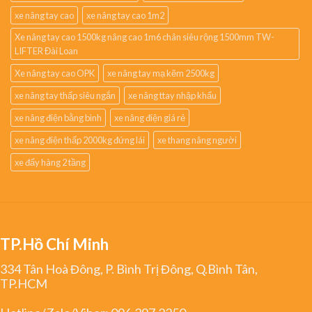
xe nâng tay cao
xe nâng tay cao 1m2
Xe nâng tay cao 1500kg nâng cao 1m6 chân siêu rộng 1500mm TW-
LIFTER Đài Loan
Xe nâng tay cao OPK
xe nâng tay mạ kẽm 2500kg
xe nâng tay thấp siêu ngắn
xe nâng ttay nhập khẩu
xe nâng điện bằng bình
xe nâng điện giá rẻ
xe nâng điện thấp 2000kg đứng lái
xe thang nâng người
xe đẩy hàng 2 tầng
TP.Hồ Chí Minh
334 Tân Hoà Đông, P. Bình Trị Đông, Q.Bình Tân,
TP.HCM