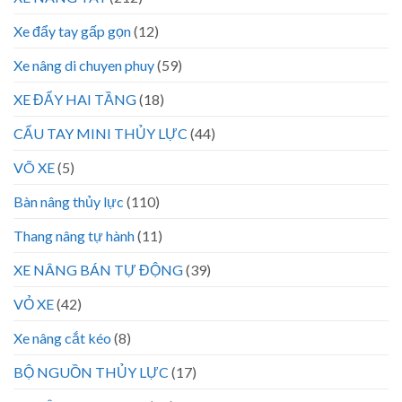
Xe đẩy tay gấp gọn
(12)
Xe nâng di chuyen phuy
(59)
XE ĐẨY HAI TẦNG
(18)
CẨU TAY MINI THỦY LỰC
(44)
VÕ XE
(5)
Bàn nâng thủy lực
(110)
Thang nâng tự hành
(11)
XE NÂNG BÁN TỰ ĐỘNG
(39)
VỎ XE
(42)
Xe nâng cắt kéo
(8)
BỘ NGUỒN THỦY LỰC
(17)