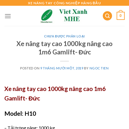
Skip
XE NÂNG TAY CÔNG NGHIỆP HÀNG ĐẦU
to
0
content
CHƯA ĐƯỢC PHÂN LOẠI
Xe nâng tay cao 1000kg nâng cao
1m6 Gamlift- Đức
POSTED ON
9 THÁNG MƯỜI MỘT, 2019
BY
NGOC TIEN
Xe nâng tay cao 1000kg nâng cao 1m6
Gamlift- Đức
Model: H10
– Tải trọng nâng: 1000 kg