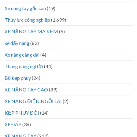
Xe nâng tay gắn cân
(19)
Thủy lực công nghiệp
(1.699)
XE NÂNG TAY MẠ KẼM
(5)
xe đẩy hàng
(83)
Xe nâng càng dài
(4)
Thang nâng người
(44)
Bộ kẹp phuy
(24)
XE NÂNG TAY CAO
(89)
XE NÂNG ĐIỆN NGỒI LÁI
(2)
KẸP PHUY ĐÔI
(14)
XE ĐẨY
(36)
XE NÂNG TAY
(212)