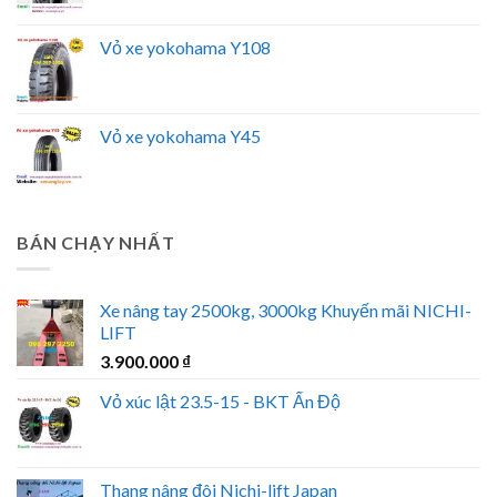
Vỏ xe yokohama Y108
Vỏ xe yokohama Y45
BÁN CHẠY NHẤT
Xe nâng tay 2500kg, 3000kg Khuyến mãi NICHI-
LIFT
3.900.000
₫
Vỏ xúc lật 23.5-15 - BKT Ấn Độ
Thang nâng đôi Nichi-lift Japan