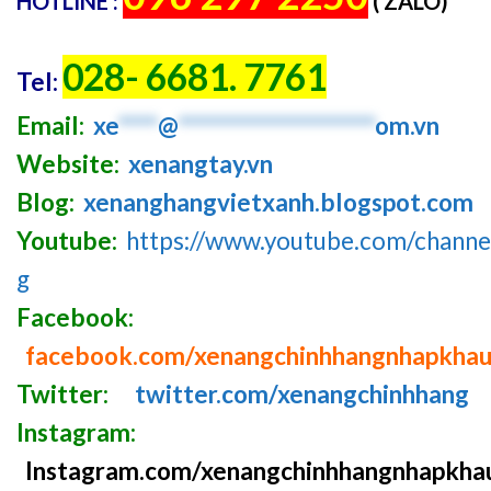
HOTLINE :
( ZALO)
028- 6681. 7761
Tel:
Email:
xe
****
@
********************
om.vn
Website:
xenangtay.vn
Blog:
xenanghangvietxanh.blogspot.com
Youtube:
https://www.youtube.com/chan
g
Facebook:
facebook.com/xenangchinhhangnhapkha
Twitter:
twitter.com/xenangchinhhang
Instagram:
Instagram.com/xenangchinhhangnhapkha