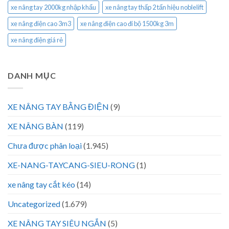
xe nâng tay 2000kg nhập khẩu
xe nâng tay thấp 2 tấn hiệu noblelift
xe nâng điện cao 3m3
xe nâng điện cao đi bộ 1500kg 3m
xe nâng điện giá rẻ
DANH MỤC
XE NÂNG TAY BẰNG ĐIỆN
(9)
XE NÂNG BÀN
(119)
Chưa được phân loại
(1.945)
XE-NANG-TAYCANG-SIEU-RONG
(1)
xe nâng tay cắt kéo
(14)
Uncategorized
(1.679)
XE NÂNG TAY SIÊU NGẮN
(5)