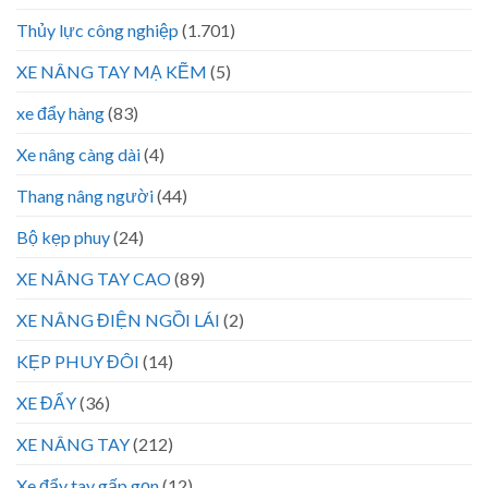
Thủy lực công nghiệp
(1.701)
XE NÂNG TAY MẠ KẼM
(5)
xe đẩy hàng
(83)
Xe nâng càng dài
(4)
Thang nâng người
(44)
Bộ kẹp phuy
(24)
XE NÂNG TAY CAO
(89)
XE NÂNG ĐIỆN NGỒI LÁI
(2)
KẸP PHUY ĐÔI
(14)
XE ĐẨY
(36)
XE NÂNG TAY
(212)
Xe đẩy tay gấp gọn
(12)