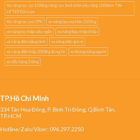
Xe nâng tay cao 1500kg nâng cao 1m6 chân siêu rộng 1500mm TW-
LIFTER Đài Loan
Xe nâng tay cao OPK
xe nâng tay mạ kẽm 2500kg
xe nâng tay thấp siêu ngắn
xe nâng ttay nhập khẩu
xe nâng điện bằng bình
xe nâng điện giá rẻ
xe nâng điện thấp 2000kg đứng lái
xe thang nâng người
xe đẩy hàng 2 tầng
TP.Hồ Chí Minh
334 Tân Hoà Đông, P. Bình Trị Đông, Q.Bình Tân,
TP.HCM
Hotline/Zalo/Viber:
096.297.2250