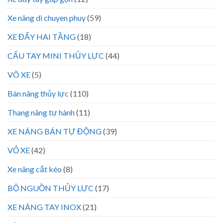
Xe nâng di chuyen phuy
(59)
XE ĐẨY HAI TẦNG
(18)
CẨU TAY MINI THỦY LỰC
(44)
VÕ XE
(5)
Bàn nâng thủy lực
(110)
Thang nâng tự hành
(11)
XE NÂNG BÁN TỰ ĐỘNG
(39)
VỎ XE
(42)
Xe nâng cắt kéo
(8)
BỘ NGUỒN THỦY LỰC
(17)
XE NÂNG TAY INOX
(21)