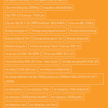
cẩu mini bằng tay 2000kg
kẹp phuy đôi nhật bản
Lốp 700-12 DunLop- Thái Lan
Lốp xúc lật 26.5-25/28PR Solideal- SRILANKA
mua xe đẩy 250kg
thang nang gia rẻ
thang nang nguoi tu hanh
thang nâng hạ hàng
thang nâng mỹ 9m
thang nâng người 5m
thang nâng niuli
thiet bi nâng do
Vỏ hơi xe nâng Tokai Thái Lan 300-15
vỏ xe xúc 0.5/80-18/10PR
Vỏ xe xúc MRF 20.5-25
Vỏ xe Xúc Đào 900-20 Tiron - Hàn Quốc
Vỏ đặc xe nâng Pio 9.00-20
xe nâng 2.5 tấn đài loan
xe nâng cao nhập khẩu
Xe nâng mặt bàn con lăn 350kg nâng cao 1300mm NAL35 NICHI-LIFT –
JAPAN
xe nâng phuy
xe nâng tay 3 tấn
xe nâng tay 5 tấn nhập khẩ
xe nâng tay 2500kg hiệu Noblift
Xe nâng tay 2500kg đức
xe nâng tay cao
xe nâng tay cao 1m2