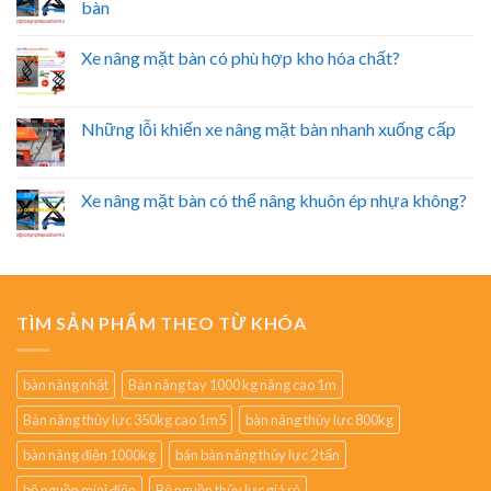
bàn
Xe nâng mặt bàn có phù hợp kho hóa chất?
Những lỗi khiến xe nâng mặt bàn nhanh xuống cấp
Xe nâng mặt bàn có thể nâng khuôn ép nhựa không?
TÌM SẢN PHẨM THEO TỪ KHÓA
bàn nâng nhật
Bàn nâng tay 1000 kg nâng cao 1m
Bàn nâng thủy lực 350kg cao 1m5
bàn nâng thủy lực 800kg
bàn nâng điện 1000kg
bán bàn nâng thủy lực 2 tấn
bộ nguồn mini điện
Bộ nguồn thủy lực giá rẻ