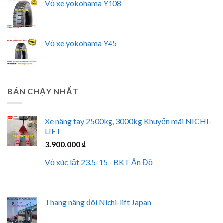
Vỏ xe yokohama Y108
Vỏ xe yokohama Y45
BÁN CHẠY NHẤT
Xe nâng tay 2500kg, 3000kg Khuyến mãi NICHI-
LIFT
3.900.000
₫
Vỏ xúc lật 23.5-15 - BKT Ấn Độ
Thang nâng đôi Nichi-lift Japan