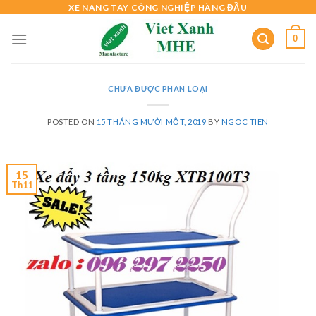
Skip
XE NÂNG TAY CÔNG NGHIỆP HÀNG ĐẦU
to
0
content
CHƯA ĐƯỢC PHÂN LOẠI
POSTED ON
15 THÁNG MƯỜI MỘT, 2019
BY
NGOC TIEN
15
Th11