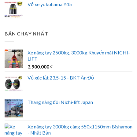
Vỏ xe yokohama Y45
BÁN CHẠY NHẤT
Xe nâng tay 2500kg, 3000kg Khuyến mãi NICHI-
LIFT
3.900.000
₫
Vỏ xúc lật 23.5-15 - BKT Ấn Độ
Thang nâng đôi Nichi-lift Japan
Xe nâng tay 3000kg càng 550x1150mm Bishamon
- Nhật Bản