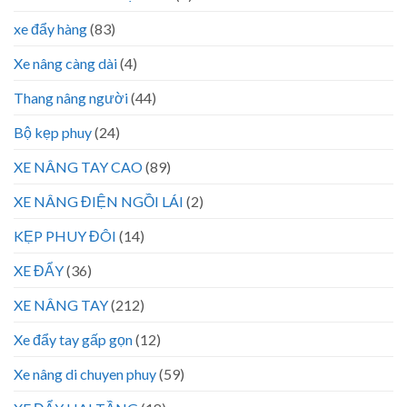
xe đẩy hàng
(83)
Xe nâng càng dài
(4)
Thang nâng người
(44)
Bộ kẹp phuy
(24)
XE NÂNG TAY CAO
(89)
XE NÂNG ĐIỆN NGỒI LÁI
(2)
KẸP PHUY ĐÔI
(14)
XE ĐẨY
(36)
XE NÂNG TAY
(212)
Xe đẩy tay gấp gọn
(12)
Xe nâng di chuyen phuy
(59)