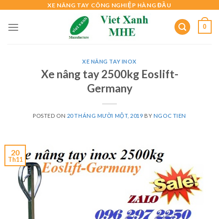
Skip
XE NÂNG TAY CÔNG NGHIỆP HÀNG ĐẦU
to
0
content
XE NÂNG TAY INOX
Xe nâng tay 2500kg Eoslift-
Germany
POSTED ON
20 THÁNG MƯỜI MỘT, 2019
BY
NGOC TIEN
20
Th11