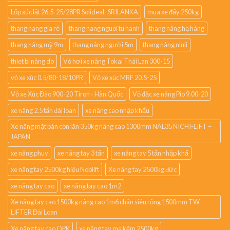
Lốp xúc lật 26.5-25/28PR Solideal- SRILANKA
mua xe đẩy 250kg
thang nang gia rẻ
thang nang nguoi tu hanh
thang nâng hạ hàng
thang nâng mỹ 9m
thang nâng người 5m
thang nâng niuli
thiet bi nâng do
Vỏ hơi xe nâng Tokai Thái Lan 300-15
vỏ xe xúc 0.5/80-18/10PR
Vỏ xe xúc MRF 20.5-25
Vỏ xe Xúc Đào 900-20 Tiron - Hàn Quốc
Vỏ đặc xe nâng Pio 9.00-20
xe nâng 2.5 tấn đài loan
xe nâng cao nhập khẩu
Xe nâng mặt bàn con lăn 350kg nâng cao 1300mm NAL35 NICHI-LIFT –
JAPAN
xe nâng phuy
xe nâng tay 3 tấn
xe nâng tay 5 tấn nhập khẩ
xe nâng tay 2500kg hiệu Noblift
Xe nâng tay 2500kg đức
xe nâng tay cao
xe nâng tay cao 1m2
Xe nâng tay cao 1500kg nâng cao 1m6 chân siêu rộng 1500mm TW-
LIFTER Đài Loan
Xe nâng tay cao OPK
xe nâng tay mạ kẽm 2500kg