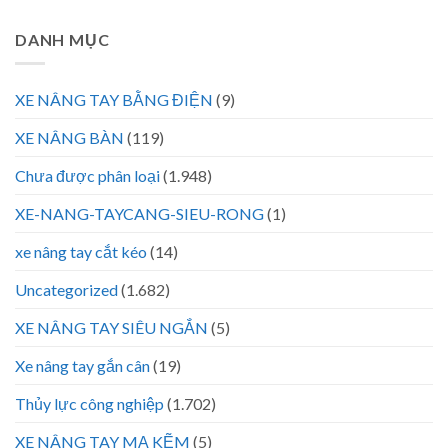
DANH MỤC
XE NÂNG TAY BẰNG ĐIỆN
(9)
XE NÂNG BÀN
(119)
Chưa được phân loại
(1.948)
XE-NANG-TAYCANG-SIEU-RONG
(1)
xe nâng tay cắt kéo
(14)
Uncategorized
(1.682)
XE NÂNG TAY SIÊU NGẮN
(5)
Xe nâng tay gắn cân
(19)
Thủy lực công nghiệp
(1.702)
XE NÂNG TAY MẠ KẼM
(5)