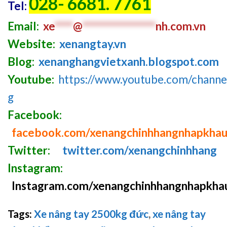
028- 6681. 7761
Tel:
Email:
xe
****
@
****************
nh.com
.v
n
Website:
xenangtay.vn
Blog:
xenanghangvietxanh.blogspot.com
Youtube:
https://www.youtube.com/chan
g
Facebook:
facebook.com/xenangchinhhangnhapkha
Twitter:
twitter.com/xenangchinhhang
Instagram:
Instagram.com/xenangchinhhangnhapkha
Tags:
Xe nâng tay 2500kg đức
,
xe nâng tay