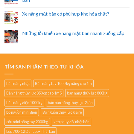
Xe nâng mặt bàn có phù hợp kho hóa chất?
Những lỗi khiến xe nâng mặt bàn nhanh xuống cấp
TÌM SẢN PHẨM THEO TỪ KHÓA
bàn nâng nhật
Bàn nâng tay 1000 kg nâng cao 1m
Bàn nâng thủy lực 350kg cao 1m5
bàn nâng thủy lực 800kg
bàn nâng điện 1000kg
bán bàn nâng thủy lực 2 tấn
bộ nguồn mini điện
Bộ nguồn thủy lực giá rẻ
cẩu mini bằng tay 2000kg
kẹp phuy đôi nhật bản
Lốp 700-12 DunLop- Thái Lan