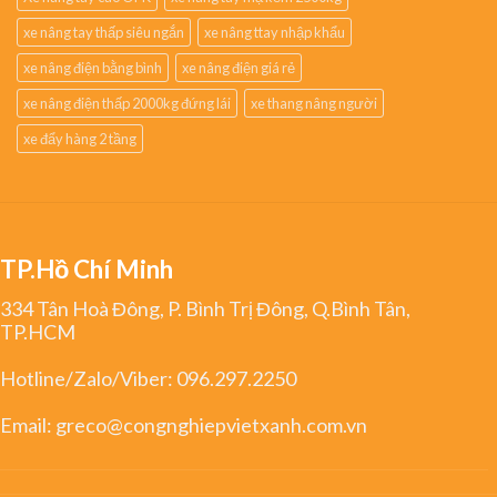
xe nâng tay thấp siêu ngắn
xe nâng ttay nhập khẩu
xe nâng điện bằng bình
xe nâng điện giá rẻ
xe nâng điện thấp 2000kg đứng lái
xe thang nâng người
xe đẩy hàng 2 tầng
TP.Hồ Chí Minh
334 Tân Hoà Đông, P. Bình Trị Đông, Q.Bình Tân,
TP.HCM
Hotline/Zalo/Viber:
096.297.2250
Email:
greco@congnghiepvietxanh.com.vn