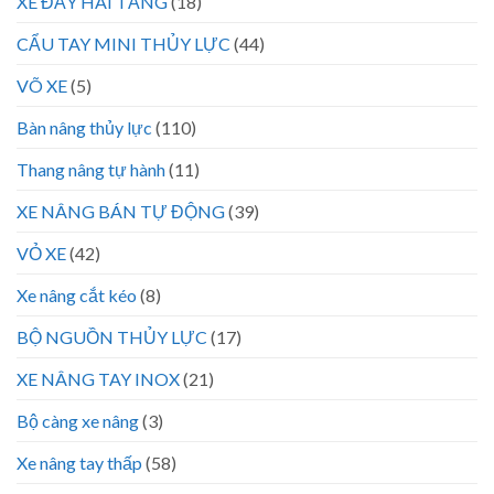
XE ĐẨY HAI TẦNG
(18)
CẨU TAY MINI THỦY LỰC
(44)
VÕ XE
(5)
Bàn nâng thủy lực
(110)
Thang nâng tự hành
(11)
XE NÂNG BÁN TỰ ĐỘNG
(39)
VỎ XE
(42)
Xe nâng cắt kéo
(8)
BỘ NGUỒN THỦY LỰC
(17)
XE NÂNG TAY INOX
(21)
Bộ càng xe nâng
(3)
Xe nâng tay thấp
(58)