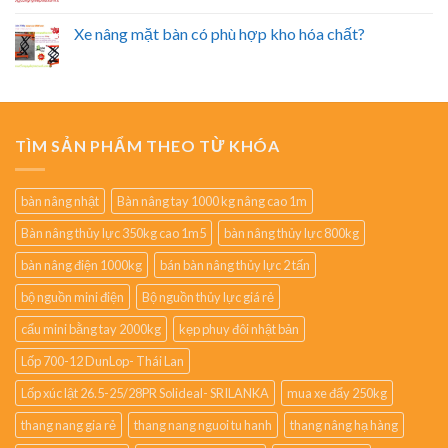
Xe nâng mặt bàn có phù hợp kho hóa chất?
TÌM SẢN PHẨM THEO TỪ KHÓA
bàn nâng nhật
Bàn nâng tay 1000 kg nâng cao 1m
Bàn nâng thủy lực 350kg cao 1m5
bàn nâng thủy lực 800kg
bàn nâng điện 1000kg
bán bàn nâng thủy lực 2 tấn
bộ nguồn mini điện
Bộ nguồn thủy lực giá rẻ
cẩu mini bằng tay 2000kg
kẹp phuy đôi nhật bản
Lốp 700-12 DunLop- Thái Lan
Lốp xúc lật 26.5-25/28PR Solideal- SRILANKA
mua xe đẩy 250kg
thang nang gia rẻ
thang nang nguoi tu hanh
thang nâng hạ hàng