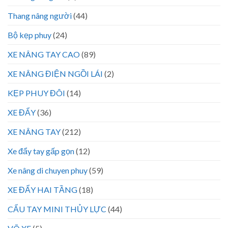
Thang nâng người
(44)
Bộ kẹp phuy
(24)
XE NÂNG TAY CAO
(89)
XE NÂNG ĐIỆN NGỒI LÁI
(2)
KẸP PHUY ĐÔI
(14)
XE ĐẨY
(36)
XE NÂNG TAY
(212)
Xe đẩy tay gấp gọn
(12)
Xe nâng di chuyen phuy
(59)
XE ĐẨY HAI TẦNG
(18)
CẨU TAY MINI THỦY LỰC
(44)