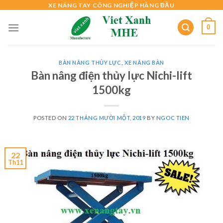
Skip
XE NÂNG TAY CÔNG NGHIỆP HÀNG ĐẦU
to
0
content
BÀN NÂNG THỦY LỰC
,
XE NÂNG BÀN
Bàn nâng điện thủy lực Nichi-lift
1500kg
POSTED ON
22 THÁNG MƯỜI MỘT, 2019
BY
NGOC TIEN
22
Th11