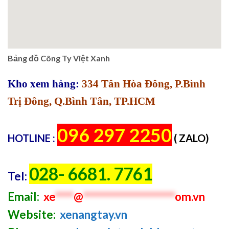
Bảng đồ Công Ty Việt Xanh
Kho xem hàng:
334 Tân Hòa Đông, P.Bình
Trị Đông, Q.Bình Tân, TP.HCM
096 297 2250
HOTLINE :
( ZALO)
028- 6681. 7761
Tel:
Email:
xe
****
@
********************
om.vn
Website:
xenangtay.vn