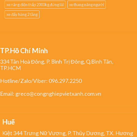
xe nâng điện thấp 2000kg đứng lái
xe thang nâng người
xe đẩy hàng 2 tầng
TP.Hồ Chí Minh
334 Tân Hoà Đông, P. Bình Trị Đông, Q.Bình Tân,
TP.HCM
Hotline/Zalo/Viber:
096.297.2250
Email:
greco@congnghiepvietxanh.com.vn
Huế
Kiệt 344 Trưng Nữ Vương, P. Thủy Dương, TX. Hương