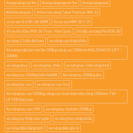
thang nâng mỹ 9m
thang nâng người 5m
thang nâng niuli
thiet bi nâng do
Vỏ hơi xe nâng Tokai Thái Lan 300-15
vỏ xe xúc 0.5/80-18/10PR
Vỏ xe xúc MRF 20.5-25
Vỏ xe Xúc Đào 900-20 Tiron - Hàn Quốc
Vỏ đặc xe nâng Pio 9.00-20
xe nâng 2.5 tấn đài loan
xe nâng cao nhập khẩu
Xe nâng mặt bàn con lăn 350kg nâng cao 1300mm NAL35 NICHI-LIFT –
JAPAN
xe nâng phuy
xe nâng tay 3 tấn
xe nâng tay 5 tấn nhập khẩ
xe nâng tay 2500kg hiệu Noblift
Xe nâng tay 2500kg đức
xe nâng tay cao
xe nâng tay cao 1m2
Xe nâng tay cao 1500kg nâng cao 1m6 chân siêu rộng 1500mm TW-
LIFTER Đài Loan
Xe nâng tay cao OPK
xe nâng tay mạ kẽm 2500kg
xe nâng tay thấp siêu ngắn
xe nâng ttay nhập khẩu
xe nâng điện bằng bình
xe nâng điện giá rẻ