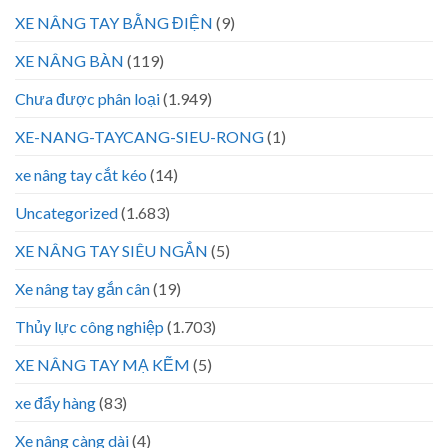
XE NÂNG TAY BẰNG ĐIỆN
(9)
XE NÂNG BÀN
(119)
Chưa được phân loại
(1.949)
XE-NANG-TAYCANG-SIEU-RONG
(1)
xe nâng tay cắt kéo
(14)
Uncategorized
(1.683)
XE NÂNG TAY SIÊU NGẮN
(5)
Xe nâng tay gắn cân
(19)
Thủy lực công nghiệp
(1.703)
XE NÂNG TAY MẠ KẼM
(5)
xe đẩy hàng
(83)
Xe nâng càng dài
(4)