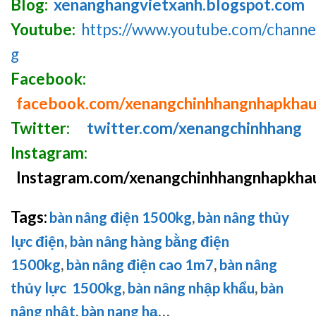
Blog:
xenanghangvietxanh.blogspot.com
Youtube:
https://www.youtube.com/chan
g
Facebook:
facebook.com/xenangchinhhangnhapkha
Twitter:
twitter.com/xenangchinhhang
Instagram:
Instagram.com/xenangchinhhangnhapkha
Tags:
bàn nâng điện 1500kg
,
bàn nâng thủy
lực điện
,
bàn nâng hàng bằng điện
1500kg
,
bàn nâng điện cao 1m7
,
bàn nâng
thủy lực 1500kg
,
bàn nâng nhập khẩu
,
bàn
nâng nhật
,
bàn nang hạ
…