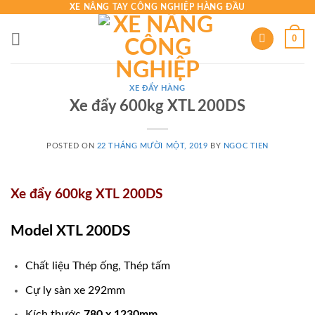
Skip
XE NÂNG TAY CÔNG NGHIỆP HÀNG ĐẦU
to
0
content
XE ĐẨY HÀNG
Xe đẩy 600kg XTL 200DS
POSTED ON
22 THÁNG MƯỜI MỘT, 2019
BY
NGOC TIEN
Xe đẩy 600kg XTL 200DS
Model XTL 200DS
Chất liệu Thép ống, Thép tấm
Cự ly sàn xe 292mm
Kích thước
780 x 1230mm