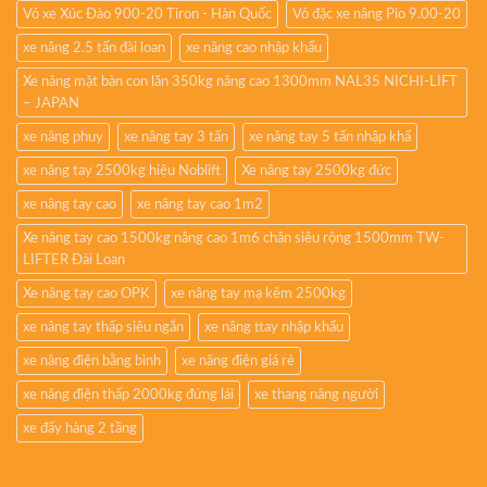
Vỏ xe Xúc Đào 900-20 Tiron - Hàn Quốc
Vỏ đặc xe nâng Pio 9.00-20
xe nâng 2.5 tấn đài loan
xe nâng cao nhập khẩu
Xe nâng mặt bàn con lăn 350kg nâng cao 1300mm NAL35 NICHI-LIFT
– JAPAN
xe nâng phuy
xe nâng tay 3 tấn
xe nâng tay 5 tấn nhập khẩ
xe nâng tay 2500kg hiệu Noblift
Xe nâng tay 2500kg đức
xe nâng tay cao
xe nâng tay cao 1m2
Xe nâng tay cao 1500kg nâng cao 1m6 chân siêu rộng 1500mm TW-
LIFTER Đài Loan
Xe nâng tay cao OPK
xe nâng tay mạ kẽm 2500kg
xe nâng tay thấp siêu ngắn
xe nâng ttay nhập khẩu
xe nâng điện bằng bình
xe nâng điện giá rẻ
xe nâng điện thấp 2000kg đứng lái
xe thang nâng người
xe đẩy hàng 2 tầng