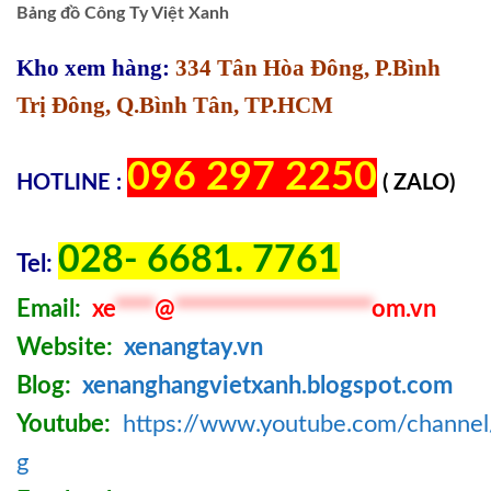
Bảng đồ Công Ty Việt Xanh
Kho xem hàng:
334 Tân Hòa Đông, P.Bình
Trị Đông, Q.Bình Tân, TP.HCM
096 297 2250
HOTLINE :
( ZALO)
028- 6681. 7761
Tel:
Email:
xe
****
@
********************
om.vn
Website:
xenangtay.vn
Blog:
xenanghangvietxanh.blogspot.com
Youtube:
https://www.youtube.com/chann
g