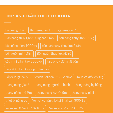
TÌM SẢN PHẨM THEO TỪ KHÓA
bàn nâng nhật
Bàn nâng tay 1000 kg nâng cao 1m
Bàn nâng thủy lực 350kg cao 1m5
bàn nâng thủy lực 800kg
bàn nâng điện 1000kg
bán bàn nâng thủy lực 2 tấn
bộ nguồn mini điện
Bộ nguồn thủy lực giá rẻ
cẩu mini bằng tay 2000kg
kẹp phuy đôi nhật bản
Lốp 700-12 DunLop- Thái Lan
Lốp xúc lật 26.5-25/28PR Solideal- SRILANKA
mua xe đẩy 250kg
thang nang gia rẻ
thang nang nguoi tu hanh
thang nâng hạ hàng
thang nâng mỹ 9m
thang nâng người 5m
thang nâng niuli
thiet bi nâng do
Vỏ hơi xe nâng Tokai Thái Lan 300-15
vỏ xe xúc 0.5/80-18/10PR
Vỏ xe xúc MRF 20.5-25