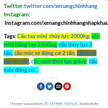
Twitter:
twitter.com/xenangchinhhang
Instagram:
Instagram.com/xenangchinhhangnhapkha
Tags:
Cẩu tay mini thủy lực 2000kg
,
cẩu
mini bằng tay 2000kg
,
cẩu thủy lực 2
tấn
,
cẩu móc xe động cơ 2 tấn
,
cẩu móc
đầu xe oto
,
c
ẩu mini thủy lực giá rẻ
,
cẩu
móc động cơ
…
This entry was posted in
CẨU TAY MINI THỦY LỰC
. Bookmark the