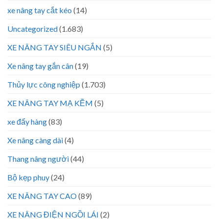
xe nâng tay cắt kéo
(14)
Uncategorized
(1.683)
XE NÂNG TAY SIÊU NGẮN
(5)
Xe nâng tay gắn cân
(19)
Thủy lực công nghiệp
(1.703)
XE NÂNG TAY MẠ KẼM
(5)
xe đẩy hàng
(83)
Xe nâng càng dài
(4)
Thang nâng người
(44)
Bộ kẹp phuy
(24)
XE NÂNG TAY CAO
(89)
XE NÂNG ĐIỆN NGỒI LÁI
(2)