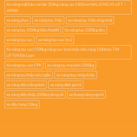
Xe nâng mặt bàn con lăn 350kg nâng cao 1300mm NAL35 NICHI-LIFT –
JAPAN
xe nâng phuy
xe nâng tay 3 tấn
xe nâng tay 5 tấn nhập khẩ
xe nâng tay 2500kg hiệu Noblift
Xe nâng tay 2500kg đức
xe nâng tay cao
xe nâng tay cao 1m2
Xe nâng tay cao 1500kg nâng cao 1m6 chân siêu rộng 1500mm TW-
LIFTER Đài Loan
Xe nâng tay cao OPK
xe nâng tay mạ kẽm 2500kg
xe nâng tay thấp siêu ngắn
xe nâng ttay nhập khẩu
xe nâng điện bằng bình
xe nâng điện giá rẻ
xe nâng điện thấp 2000kg đứng lái
xe thang nâng người
xe đẩy hàng 2 tầng