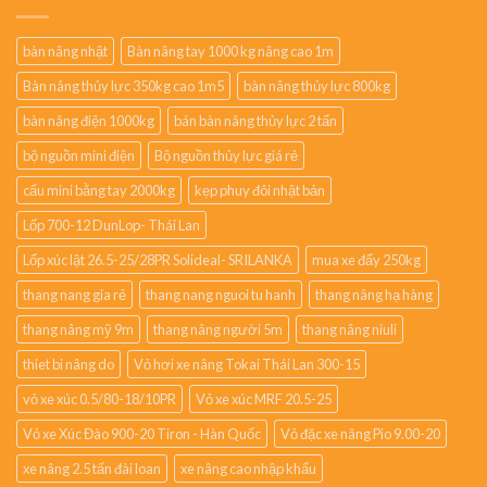
bàn nâng nhật
Bàn nâng tay 1000 kg nâng cao 1m
Bàn nâng thủy lực 350kg cao 1m5
bàn nâng thủy lực 800kg
bàn nâng điện 1000kg
bán bàn nâng thủy lực 2 tấn
bộ nguồn mini điện
Bộ nguồn thủy lực giá rẻ
cẩu mini bằng tay 2000kg
kẹp phuy đôi nhật bản
Lốp 700-12 DunLop- Thái Lan
Lốp xúc lật 26.5-25/28PR Solideal- SRILANKA
mua xe đẩy 250kg
thang nang gia rẻ
thang nang nguoi tu hanh
thang nâng hạ hàng
thang nâng mỹ 9m
thang nâng người 5m
thang nâng niuli
thiet bi nâng do
Vỏ hơi xe nâng Tokai Thái Lan 300-15
vỏ xe xúc 0.5/80-18/10PR
Vỏ xe xúc MRF 20.5-25
Vỏ xe Xúc Đào 900-20 Tiron - Hàn Quốc
Vỏ đặc xe nâng Pio 9.00-20
xe nâng 2.5 tấn đài loan
xe nâng cao nhập khẩu