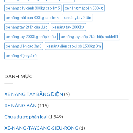
xe nâng cây cảnh 800kg cao 1m5
xe nâng mặt bàn 500kg
xe nâng mặt bàn 800kg cao 1m5
xe nâng tay 2 tấn
xe nâng tay 2 tấn của đức
xe nâng tay 2000kg
xe nâng tay 2000kg nhập khẩu
xe nâng tay thấp 2 tấn hiệu noblelift
xe nâng điện cao 3m3
xe nâng điện cao đi bộ 1500kg 3m
xe nâng điện giá rẻ
DANH MỤC
XE NÂNG TAY BẰNG ĐIỆN
(9)
XE NÂNG BÀN
(119)
Chưa được phân loại
(1.949)
XE-NANG-TAYCANG-SIEU-RONG
(1)