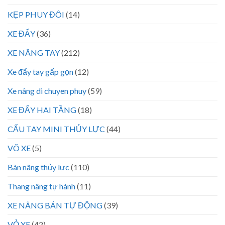
KẸP PHUY ĐÔI
(14)
XE ĐẨY
(36)
XE NÂNG TAY
(212)
Xe đẩy tay gấp gọn
(12)
Xe nâng di chuyen phuy
(59)
XE ĐẨY HAI TẦNG
(18)
CẨU TAY MINI THỦY LỰC
(44)
VÕ XE
(5)
Bàn nâng thủy lực
(110)
Thang nâng tự hành
(11)
XE NÂNG BÁN TỰ ĐỘNG
(39)
VỎ XE
(42)