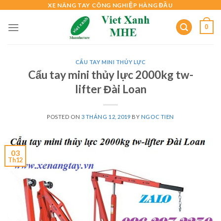
Skip
XE NÂNG TAY CÔNG NGHIỆP HÀNG ĐẦU
to
0
content
CẨU TAY MINI THỦY LỰC
Cẩu tay mini thủy lực 2000kg tw-
lifter Đài Loan
POSTED ON
3 THÁNG 12, 2019
BY
NGOC TIEN
03
Th12