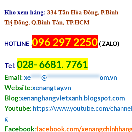
Kho xem hàng:
334 Tân Hòa Đông, P.Bình
Trị Đông, Q.Bình Tân, TP.HCM
096 297 2250
HOTLINE :
( ZALO)
028- 6681. 7761
Tel:
Email:
xe
****
@
********************
om.vn
Website:
xenangtay.vn
Blog:
xenanghangvietxanh.blogspot.com
Youtube:
https://www.youtube.com/chan
g
Facebook:
facebook.com/xenangchinhhan