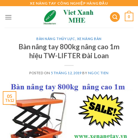
Skip
XE NÂNG TAY CÔNG NGHIỆP HÀNG ĐẦU
to
0
content
BÀN NÂNG THỦY LỰC
,
XE NÂNG BÀN
Bàn nâng tay 800kg nâng cao 1m
hiệu TW-LIFTER Đài Loan
POSTED ON
5 THÁNG 12, 2019
BY
NGOC TIEN
05
Th12