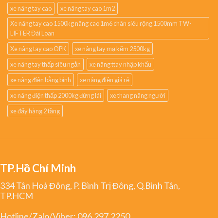
xe nâng tay cao
xe nâng tay cao 1m2
Xe nâng tay cao 1500kg nâng cao 1m6 chân siêu rộng 1500mm TW-
LIFTER Đài Loan
Xe nâng tay cao OPK
xe nâng tay mạ kẽm 2500kg
xe nâng tay thấp siêu ngắn
xe nâng ttay nhập khẩu
xe nâng điện bằng bình
xe nâng điện giá rẻ
xe nâng điện thấp 2000kg đứng lái
xe thang nâng người
xe đẩy hàng 2 tầng
TP.Hồ Chí Minh
334 Tân Hoà Đông, P. Bình Trị Đông, Q.Bình Tân,
TP.HCM
Hotline/Zalo/Viber:
096.297.2250