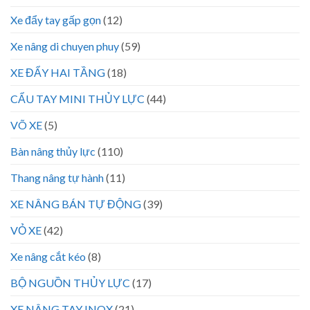
Xe đẩy tay gấp gọn
(12)
Xe nâng di chuyen phuy
(59)
XE ĐẨY HAI TẦNG
(18)
CẨU TAY MINI THỦY LỰC
(44)
VÕ XE
(5)
Bàn nâng thủy lực
(110)
Thang nâng tự hành
(11)
XE NÂNG BÁN TỰ ĐỘNG
(39)
VỎ XE
(42)
Xe nâng cắt kéo
(8)
BỘ NGUỒN THỦY LỰC
(17)
XE NÂNG TAY INOX
(21)