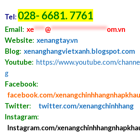
028- 6681. 7761
Tel:
Email:
xe
****
@
********************
om.vn
Website:
xenangtay.vn
Blog:
xenanghangvietxanh.blogspot.com
Youtube:
https://www.youtube.com/chan
g
Facebook:
facebook.com/xenangchinhhangnhapkha
Twitter:
twitter.com/xenangchinhhang
Instagram:
Instagram.com/xenangchinhhangnhapkha