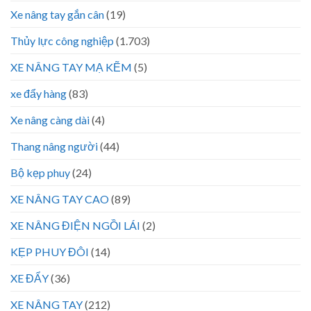
Xe nâng tay gắn cân
(19)
Thủy lực công nghiệp
(1.703)
XE NÂNG TAY MẠ KẼM
(5)
xe đẩy hàng
(83)
Xe nâng càng dài
(4)
Thang nâng người
(44)
Bộ kẹp phuy
(24)
XE NÂNG TAY CAO
(89)
XE NÂNG ĐIỆN NGỒI LÁI
(2)
KẸP PHUY ĐÔI
(14)
XE ĐẨY
(36)
XE NÂNG TAY
(212)