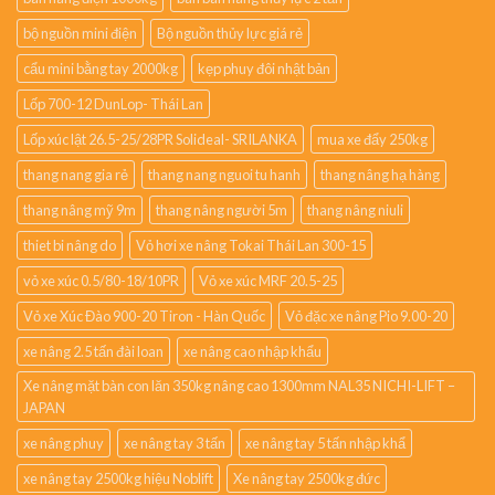
bộ nguồn mini điện
Bộ nguồn thủy lực giá rẻ
cẩu mini bằng tay 2000kg
kẹp phuy đôi nhật bản
Lốp 700-12 DunLop- Thái Lan
Lốp xúc lật 26.5-25/28PR Solideal- SRILANKA
mua xe đẩy 250kg
thang nang gia rẻ
thang nang nguoi tu hanh
thang nâng hạ hàng
thang nâng mỹ 9m
thang nâng người 5m
thang nâng niuli
thiet bi nâng do
Vỏ hơi xe nâng Tokai Thái Lan 300-15
vỏ xe xúc 0.5/80-18/10PR
Vỏ xe xúc MRF 20.5-25
Vỏ xe Xúc Đào 900-20 Tiron - Hàn Quốc
Vỏ đặc xe nâng Pio 9.00-20
xe nâng 2.5 tấn đài loan
xe nâng cao nhập khẩu
Xe nâng mặt bàn con lăn 350kg nâng cao 1300mm NAL35 NICHI-LIFT –
JAPAN
xe nâng phuy
xe nâng tay 3 tấn
xe nâng tay 5 tấn nhập khẩ
xe nâng tay 2500kg hiệu Noblift
Xe nâng tay 2500kg đức