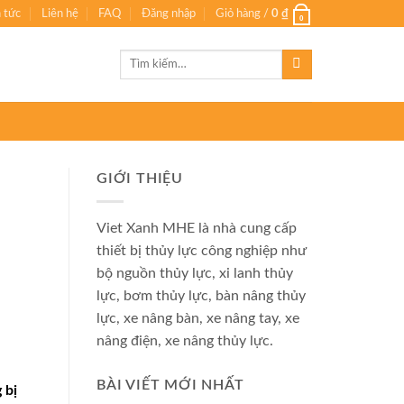
n tức
Liên hệ
FAQ
Đăng nhập
Giỏ hàng /
0
₫
0
Tìm
kiếm:
GIỚI THIỆU
Viet Xanh MHE là nhà cung cấp
thiết bị thủy lực công nghiệp như
bộ nguồn thủy lực, xi lanh thủy
lực, bơm thủy lực, bàn nâng thủy
lực, xe nâng bàn, xe nâng tay, xe
nâng điện, xe nâng thủy lực.
BÀI VIẾT MỚI NHẤT
 bị