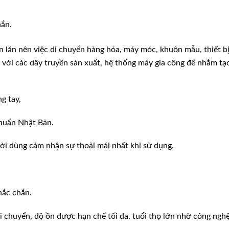
hắn.
 lăn nên việc di chuyển hàng hóa, máy móc, khuôn mẫu, thiết b
với các dây truyền sản xuất, hệ thống máy gia công để nhằm tạ
g tay,
chuẩn Nhật Bản.
ười dùng cảm nhận sự thoải mái nhất khi sử dụng.
hắc chắn.
i chuyển, độ ồn được hạn chế tối đa, tuổi thọ lớn nhờ công ngh