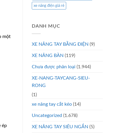
xe nâng điện giá rẻ
DANH MỤC
ị
o một
XE NÂNG TAY BẰNG ĐIỆN
(9)
XE NÂNG BÀN
(119)
Chưa được phân loại
(1.944)
XE-NANG-TAYCANG-SIEU-
RONG
(1)
xe nâng tay cắt kéo
(14)
Uncategorized
(1.678)
ệ ép
XE NÂNG TAY SIÊU NGẮN
(5)