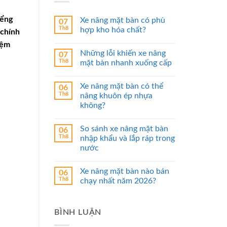
iểng
Xe nâng mặt bàn có phù
07
Th8
hợp kho hóa chất?
 chính
iệm
Những lỗi khiến xe nâng
07
Th8
mặt bàn nhanh xuống cấp
Xe nâng mặt bàn có thể
06
Th8
nâng khuôn ép nhựa
không?
So sánh xe nâng mặt bàn
06
Th8
nhập khẩu và lắp ráp trong
nước
Xe nâng mặt bàn nào bán
06
Th8
chạy nhất năm 2026?
BÌNH LUẬN