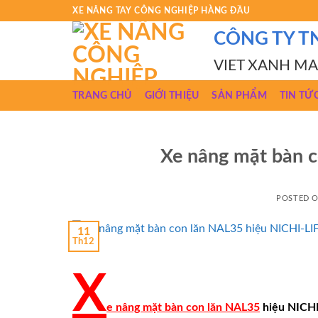
Skip
XE NÂNG TAY CÔNG NGHIỆP HÀNG ĐẦU
to
CÔNG TY T
content
VIET XANH M
TRANG CHỦ
GIỚI THIỆU
SẢN PHẨM
TIN TỨ
Xe nâng mặt bàn 
POSTED 
11
Th12
X
e nâng mặt bàn con lăn NAL35
hiệu NICHI