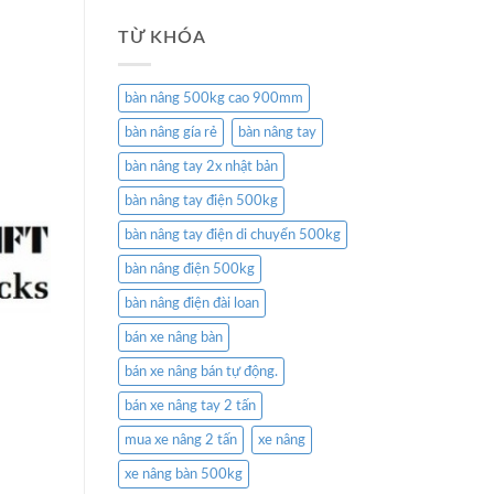
TỪ KHÓA
bàn nâng 500kg cao 900mm
bàn nâng gía rẻ
bàn nâng tay
bàn nâng tay 2x nhật bản
bàn nâng tay điện 500kg
bàn nâng tay điện di chuyển 500kg
bàn nâng điện 500kg
bàn nâng điện đài loan
bán xe nâng bàn
bán xe nâng bán tự động.
bán xe nâng tay 2 tấn
mua xe nâng 2 tấn
xe nâng
xe nâng bàn 500kg