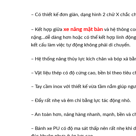
– Có thiết kế đơn giản, dạng hình 2 chữ X chắc c
xe nâng mặt bàn
– Kết hợp giữa
và hệ thông con
nặng…dễ dàng hơn hoặc có thể kết hợp linh động 
kết cấu làm việc tự động không phải di chuyển.
– Hệ thống nâng thủy lực kích chân và bóp xả bằn
– Vật liệu thép có độ cứng cao, bền bỉ theo tiêu 
– Tay cầm inox với thiết kế vừa tầm nắm giúp ng
– Đẩy rất nhẹ và êm chỉ bằng lực tác động nhỏ.
– An toàn hơn, nâng hàng nhanh, mạnh, bền và c
– Bánh xe PU có độ ma sát thấp nên rất nhẹ khi d
đúc khuôn nhựa ở áp lực cao.