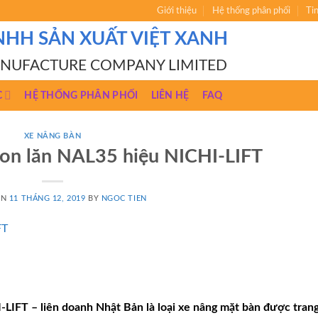
Giới thiệu
Hệ thống phân phối
Ti
NHH SẢN XUẤT VIỆT XANH
ANUFACTURE COMPANY LIMITED
C
HỆ THỐNG PHÂN PHỐI
LIÊN HỆ
FAQ
XE NÂNG BÀN
con lăn NAL35 hiệu NICHI-LIFT
ON
11 THÁNG 12, 2019
BY
NGOC TIEN
-LIFT – liên doanh Nhật Bản
là loại xe nâng mặt bàn được trang