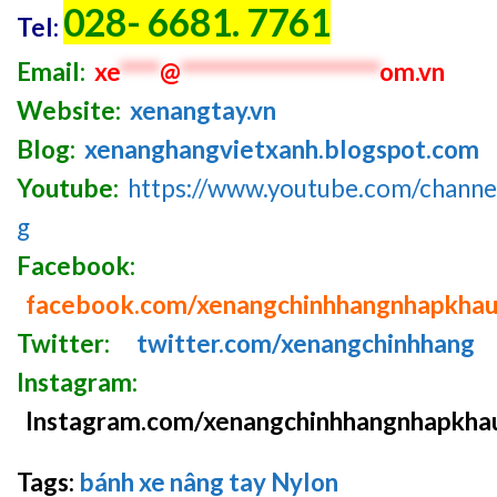
028- 6681. 7761
Tel:
Email:
xe
****
@
********************
om.vn
Website:
xenangtay.vn
Blog:
xenanghangvietxanh.blogspot.com
Youtube:
https://www.youtube.com/chan
g
Facebook:
facebook.com/xenangchinhhangnhapkha
Twitter:
twitter.com/xenangchinhhang
Instagram:
Instagram.com/xenangchinhhangnhapkha
Tags:
bánh xe nâng tay Nylon