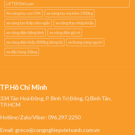
LIFTER Đài Loan
Xe nâng tay cao OPK
xe nâng tay mạ kẽm 2500kg
xe nâng tay thấp siêu ngắn
xe nâng ttay nhập khẩu
xe nâng điện bằng bình
xe nâng điện giá rẻ
xe nâng điện thấp 2000kg đứng lái
xe thang nâng người
xe đẩy hàng 2 tầng
TP.Hồ Chí Minh
334 Tân Hoà Đông, P. Bình Trị Đông, Q.Bình Tân,
TP.HCM
Hotline/Zalo/Viber:
096.297.2250
Email:
greco@congnghiepvietxanh.com.vn