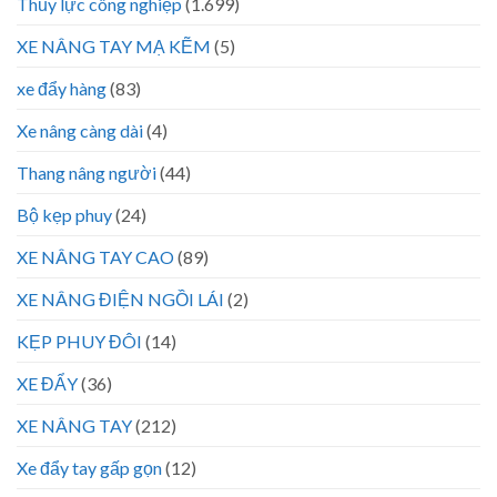
Thủy lực công nghiệp
(1.699)
XE NÂNG TAY MẠ KẼM
(5)
xe đẩy hàng
(83)
Xe nâng càng dài
(4)
Thang nâng người
(44)
Bộ kẹp phuy
(24)
XE NÂNG TAY CAO
(89)
XE NÂNG ĐIỆN NGỒI LÁI
(2)
KẸP PHUY ĐÔI
(14)
XE ĐẨY
(36)
XE NÂNG TAY
(212)
Xe đẩy tay gấp gọn
(12)