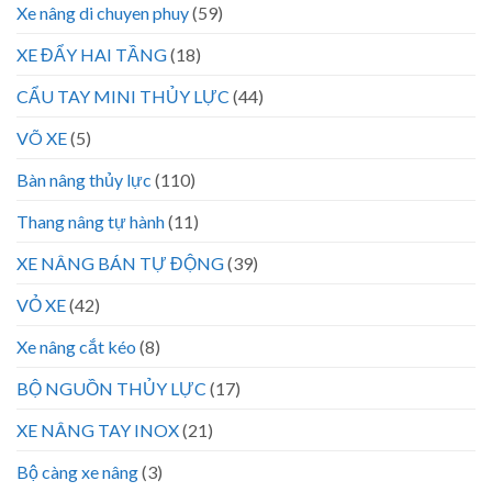
Xe nâng di chuyen phuy
(59)
XE ĐẨY HAI TẦNG
(18)
CẨU TAY MINI THỦY LỰC
(44)
VÕ XE
(5)
Bàn nâng thủy lực
(110)
Thang nâng tự hành
(11)
XE NÂNG BÁN TỰ ĐỘNG
(39)
VỎ XE
(42)
Xe nâng cắt kéo
(8)
BỘ NGUỒN THỦY LỰC
(17)
XE NÂNG TAY INOX
(21)
Bộ càng xe nâng
(3)