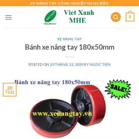
Skip
XE NÂNG TAY CÔNG NGHIỆP HÀNG ĐẦU
to
0
content
XE NÂNG TAY
Bánh xe nâng tay 180x50mm
POSTED ON
20 THÁNG 12, 2019
BY
NGOC TIEN
20
Th12