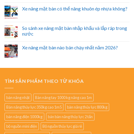
Xe nâng mặt bàn có thể nâng khuôn ép nhựa không?
So sánh xe nâng mặt bàn nhập khẩu và lắp ráp trong
nước
Xe nâng mặt bàn nào bán chạy nhất năm 2026?
TÌM SẢN PHẨM THEO TỪ KHÓA
bàn nâng nhật
Bàn nâng tay 1000 kg nâng cao 1m
Bàn nâng thủy lực 350kg cao 1m5
bàn nâng thủy lực 800kg
bàn nâng điện 1000kg
bán bàn nâng thủy lực 2 tấn
bộ nguồn mini điện
Bộ nguồn thủy lực giá rẻ