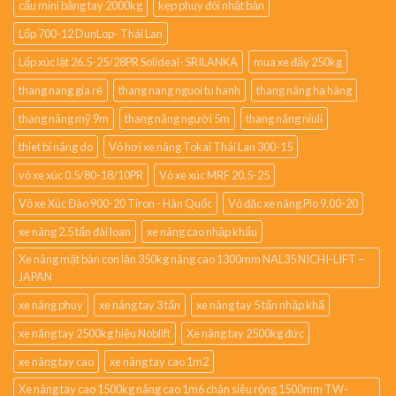
cẩu mini bằng tay 2000kg
kẹp phuy đôi nhật bản
Lốp 700-12 DunLop- Thái Lan
Lốp xúc lật 26.5-25/28PR Solideal- SRILANKA
mua xe đẩy 250kg
thang nang gia rẻ
thang nang nguoi tu hanh
thang nâng hạ hàng
thang nâng mỹ 9m
thang nâng người 5m
thang nâng niuli
thiet bi nâng do
Vỏ hơi xe nâng Tokai Thái Lan 300-15
vỏ xe xúc 0.5/80-18/10PR
Vỏ xe xúc MRF 20.5-25
Vỏ xe Xúc Đào 900-20 Tiron - Hàn Quốc
Vỏ đặc xe nâng Pio 9.00-20
xe nâng 2.5 tấn đài loan
xe nâng cao nhập khẩu
Xe nâng mặt bàn con lăn 350kg nâng cao 1300mm NAL35 NICHI-LIFT –
JAPAN
xe nâng phuy
xe nâng tay 3 tấn
xe nâng tay 5 tấn nhập khẩ
xe nâng tay 2500kg hiệu Noblift
Xe nâng tay 2500kg đức
xe nâng tay cao
xe nâng tay cao 1m2
Xe nâng tay cao 1500kg nâng cao 1m6 chân siêu rộng 1500mm TW-