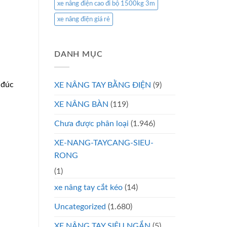
xe nâng điện cao đi bộ 1500kg 3m
xe nâng điện giá rẻ
DANH MỤC
 đúc
XE NÂNG TAY BẰNG ĐIỆN
(9)
XE NÂNG BÀN
(119)
Chưa được phân loại
(1.946)
XE-NANG-TAYCANG-SIEU-
RONG
(1)
xe nâng tay cắt kéo
(14)
Uncategorized
(1.680)
XE NÂNG TAY SIÊU NGẮN
(5)