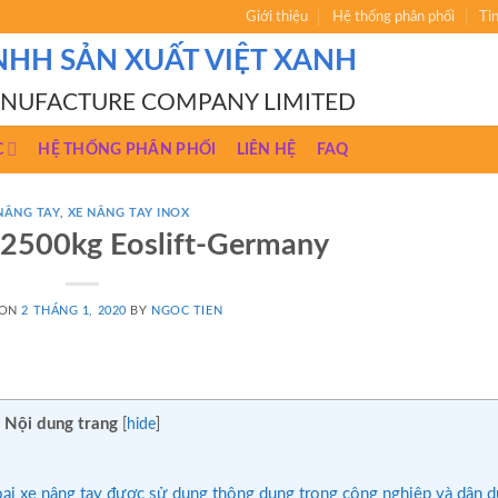
Giới thiệu
Hệ thống phân phối
Ti
NHH SẢN XUẤT VIỆT XANH
ANUFACTURE COMPANY LIMITED
C
HỆ THỐNG PHÂN PHỐI
LIÊN HỆ
FAQ
NÂNG TAY
,
XE NÂNG TAY INOX
 2500kg Eoslift-Germany
 ON
2 THÁNG 1, 2020
BY
NGOC TIEN
Nội dung trang
[
hide
]
ại xe nâng tay được sử dụng thông dụng trong công nghiệp và dân d