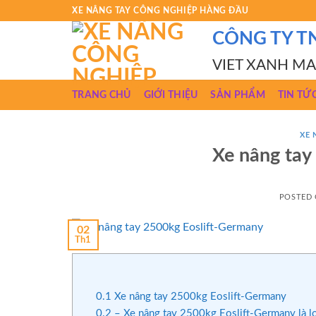
Skip
XE NÂNG TAY CÔNG NGHIỆP HÀNG ĐẦU
to
CÔNG TY T
content
VIET XANH M
TRANG CHỦ
GIỚI THIỆU
SẢN PHẨM
TIN TỨ
XE 
Xe nâng tay
POSTED
02
Th1
0.1
Xe nâng tay 2500kg Eoslift-Germany
0.2
– Xe nâng tay 2500kg Eoslift-Germany là lo