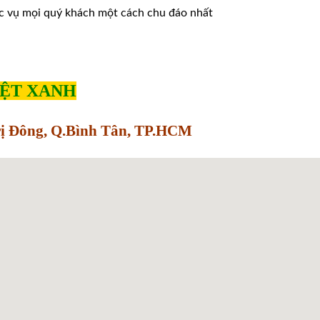
̣c vụ mọi quý khách một cách chu đáo nhất
IỆT XANH
Trị Đông, Q.Bình Tân, TP.HCM