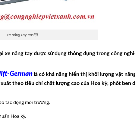
xe nâng tay eoslift
oại xe nâng tay được sử dụng thông dụng trong công ngh
lift-German
là có khả năng hiển thị khối lượng vật nân
n xuất theo tiêu chí chất lượng cao của Hoa kỳ, phốt ben
do tác động môi trường.
chuẩn Hoa kỳ.