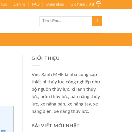
n tức
Liên hệ
FAQ
Đăng nhập
Giỏ hàng /
0
₫
0
Tìm
kiếm:
GIỚI THIỆU
Viet Xanh MHE là nhà cung cấp
thiết bị thủy lực công nghiệp như
bộ nguồn thủy lực, xi lanh thủy
lực, bơm thủy lực, bàn nâng thủy
lực, xe nâng bàn, xe nâng tay, xe
nâng điện, xe nâng thủy lực.
BÀI VIẾT MỚI NHẤT
ụng.