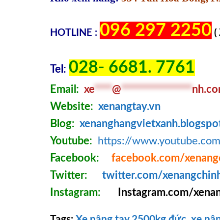
096 297 2250
HOTLINE :
(
028- 6681. 7761
Tel:
Email:
xe
****
@
****************
nh.c
Website:
xenangtay.vn
Blog:
xenanghangvietxanh.blogspo
Youtube:
https://www.youtube.c
Facebook:
facebook.com/xenang
Twitter:
twitter.com/xenangchin
Instagram:
Instagram.com/xenan
Tags:
Xe nâng tay 2500kg đức
,
xe nân