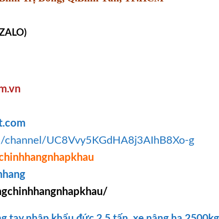
 ZALO)
om
.v
n
t.com
om/channel/UC8Vvy5KGdHA8j3AIhB8Xo-g
chinhhangnhapkhau
hhang
gchinhhangnhapkhau/
g tay nhập khẩu đức 2.5 tấn
,
xe nâng hạ 2500kg