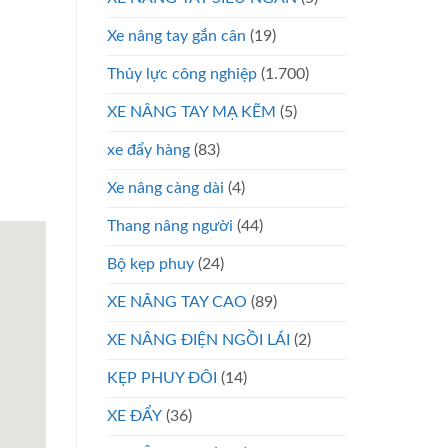
Xe nâng tay gắn cân
(19)
Thủy lực công nghiệp
(1.700)
XE NÂNG TAY MẠ KẼM
(5)
xe đẩy hàng
(83)
Xe nâng càng dài
(4)
Thang nâng người
(44)
Bộ kẹp phuy
(24)
XE NÂNG TAY CAO
(89)
XE NÂNG ĐIỆN NGỒI LÁI
(2)
KẸP PHUY ĐÔI
(14)
XE ĐẨY
(36)