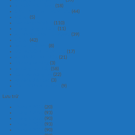
XE ĐẨY HAI TẦNG
(18)
CẨU TAY MINI THỦY LỰC
(44)
VÕ XE
(5)
Bàn nâng thủy lực
(110)
Thang nâng tự hành
(11)
XE NÂNG BÁN TỰ ĐỘNG
(39)
VỎ XE
(42)
Xe nâng cắt kéo
(8)
BỘ NGUỒN THỦY LỰC
(17)
XE NÂNG TAY INOX
(21)
Bộ càng xe nâng
(3)
Xe nâng tay thấp
(58)
Bánh Xe Nâng Tay
(22)
Xe nâng điện cao
(3)
ĐẦU BƠM XE NÂNG
(9)
Lưu trữ
Tháng 8 2026
(20)
Tháng 7 2026
(93)
Tháng 6 2026
(90)
Tháng 5 2026
(93)
Tháng 4 2026
(90)