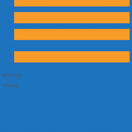
Th8
Những lỗi khiến xe nâng mặt bàn nhanh xuống cấp
06
Th8
Xe nâng mặt bàn có thể nâng khuôn ép nhựa không?
06
Th8
So sánh xe nâng mặt bàn nhập khẩu và lắp ráp trong
nước
06
Th8
Xe nâng mặt bàn nào bán chạy nhất năm 2026?
Bình luận
Từ khóa
bàn nâng 500kg cao 900mm
bàn nâng gía rẻ
bàn nâng tay
bàn nâng tay 2x nhật bản
bàn
nâng tay điện 500kg
bàn nâng tay điện di chuyển 500kg
bàn nâng điện 500kg
bàn nâng
điện đài loan
bán xe nâng bàn
bán xe nâng bán tự động.
bán xe nâng tay 2 tấn
mua xe
nâng 2 tấn
xe nâng
xe nâng bàn 500kg
xe nâng bàn nhật bản
xe nâng bàn nhật bản 800kg
cao 1m5
xe nâng bán tự động 1500kg 3m
xe nâng bán tự động đi bộ 1500kg cao 3m
xe
nâng cây cảnh 800kg cao 1m5
xe nâng mặt bàn 500kg
xe nâng mặt bàn 800kg cao 1m5
xe
nâng tay 2 tấn
xe nâng tay 2 tấn của đức
xe nâng tay 2000kg
xe nâng tay 2000kg nhập
khẩu
xe nâng tay thấp 2 tấn hiệu noblelift
xe nâng điện cao 3m3
xe nâng điện cao đi bộ