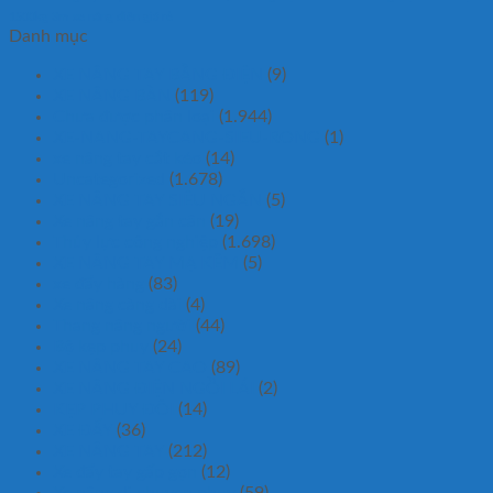
1500kg 3m
xe nâng điện giá rẻ
Danh mục
XE NÂNG TAY BẰNG ĐIỆN
(9)
XE NÂNG BÀN
(119)
Chưa được phân loại
(1.944)
XE-NANG-TAYCANG-SIEU-RONG
(1)
xe nâng tay cắt kéo
(14)
Uncategorized
(1.678)
XE NÂNG TAY SIÊU NGẮN
(5)
Xe nâng tay gắn cân
(19)
Thủy lực công nghiệp
(1.698)
XE NÂNG TAY MẠ KẼM
(5)
xe đẩy hàng
(83)
Xe nâng càng dài
(4)
Thang nâng người
(44)
Bộ kẹp phuy
(24)
XE NÂNG TAY CAO
(89)
XE NÂNG ĐIỆN NGỒI LÁI
(2)
KẸP PHUY ĐÔI
(14)
XE ĐẨY
(36)
XE NÂNG TAY
(212)
Xe đẩy tay gấp gọn
(12)
Xe nâng di chuyen phuy
(59)