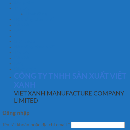
Sản phẩm
Tin tức
Hoạt động
Hệ thống phân phối
Liên hệ
FAQ
Giới thiệu
Hệ thống phân phối
Tin tức
Liên hệ
FAQ
Đăng nhập
CÔNG TY TNHH SẢN XUẤT VIỆT
XANH
VIET XANH MANUFACTURE COMPANY
LIMITED
Đăng nhập
Tên tài khoản hoặc địa chỉ email
*