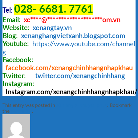
028- 6681. 7761
Tel:
Email:
xe
****
@
********************
om.vn
Website:
xenangtay.vn
Blog:
xenanghangvietxanh.blogspot.com
Youtube:
https://www.youtube.com/chann
g
Facebook:
facebook.com/xenangchinhhangnhapkhau
Twitter:
twitter.com/xenangchinhhang
Instagram:
Instagram.com/xenangchinhhangnhapkhau/
This entry was posted in
Xe nâng di chuyen phuy
. Bookmark
the
permalink
.