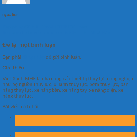
ngoc tien
Kẹp phuy đôi hiệu TW-LIFTER Đài Loan
Xe nâng di chuyển phuy hiệu NICHI-LIFT Nhật Bản
Để lại một bình luận
Bạn phải
đăng nhập
để gửi bình luận.
Giới thiệu
Viet Xanh MHE là nhà cung cấp thiết bị thủy lực công nghiệp
như bộ nguồn thủy lực, xi lanh thủy lực, bơm thủy lực, bàn
nâng thủy lực, xe nâng bàn, xe nâng tay, xe nâng điện, xe
nâng thủy lực.
Bài viết mới nhất
07
Th8
Xe nâng mặt bàn có phù hợp kho hóa chất?
07