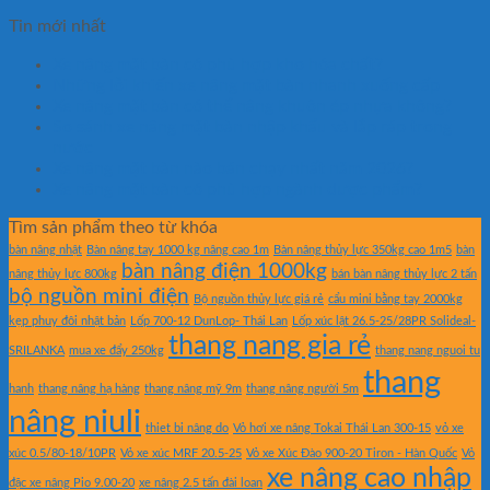
Tin mới nhất
Xe nâng mặt bàn có phù hợp kho hóa chất?
Những lỗi khiến xe nâng mặt bàn nhanh xuống cấp
Xe nâng mặt bàn có thể nâng khuôn ép nhựa không?
So sánh xe nâng mặt bàn nhập khẩu và lắp ráp trong
nước
Xe nâng mặt bàn nào bán chạy nhất năm 2026?
Xe nâng mặt bàn có phù hợp ngành dược phẩm?
Tìm sản phẩm theo từ khóa
bàn nâng nhật
Bàn nâng tay 1000 kg nâng cao 1m
Bàn nâng thủy lực 350kg cao 1m5
bàn
bàn nâng điện 1000kg
nâng thủy lực 800kg
bán bàn nâng thủy lực 2 tấn
bộ nguồn mini điện
Bộ nguồn thủy lực giá rẻ
cẩu mini bằng tay 2000kg
kẹp phuy đôi nhật bản
Lốp 700-12 DunLop- Thái Lan
Lốp xúc lật 26.5-25/28PR Solideal-
thang nang gia rẻ
SRILANKA
mua xe đẩy 250kg
thang nang nguoi tu
thang
hanh
thang nâng hạ hàng
thang nâng mỹ 9m
thang nâng người 5m
nâng niuli
thiet bi nâng do
Vỏ hơi xe nâng Tokai Thái Lan 300-15
vỏ xe
xúc 0.5/80-18/10PR
Vỏ xe xúc MRF 20.5-25
Vỏ xe Xúc Đào 900-20 Tiron - Hàn Quốc
Vỏ
xe nâng cao nhập
đặc xe nâng Pio 9.00-20
xe nâng 2.5 tấn đài loan