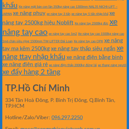
khẩu
Xe nâng mặt bàn con lăn 350kg nâng cao 1300mm NAL35 NICHI-LIFT –
xe nâng phuy
xe
JAPAN
xe nâng tay 3 tấn
xe nâng tay 5 tấn nhập khẩ
xe
nâng tay 2500kg hiệu Noblift
Xe nâng tay 2500kg đức
nâng tay cao
xe nâng tay cao 1m2
Xe nâng tay cao 1500kg nâng cao
xe nâng
1m6 chân siêu rộng 1500mm TW-LIFTER Đài Loan
Xe nâng tay cao OPK
xe
tay mạ kẽm 2500kg
xe nâng tay thấp siêu ngắn
nâng ttay nhập khẩu
xe nâng điện bằng bình
xe nâng điện giá rẻ
xe nâng điện thấp 2000kg đứng lái
xe thang nâng người
xe đẩy hàng 2 tầng
TP.Hồ Chí Minh
334 Tân Hoà Đông, P. Bình Trị Đông, Q.Bình Tân,
TP.HCM
Hotline/Zalo/Viber:
096.297.2250