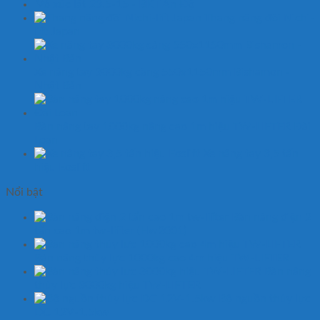
Vỏ xúc lật 23.5-15 - BKT Ấn Độ
Thang nâng đôi Nichi-
lift Japan
Xe nâng tay 3000kg càng 550x1150mm Bishamon -
Nhật Bản
Bàn nâng tay 1000kg nâng cao 1m hiệu TW-LIFTER Đài
Loan
Xe nâng tay 3,5 tấn
hiệu Eoslift
Nổi bật
Bàn nâng điện 2
tấn cao 1m tw-lifter (Hw2001)
Bàn nâng thủy lực 1000kg cao 4m hiệu TW-LIFTER
Bàn nâng
thủy lực 3000kg hiệu TW-LIFTER
Bộ nguồn thủy lực
DC 12V-1.5kw