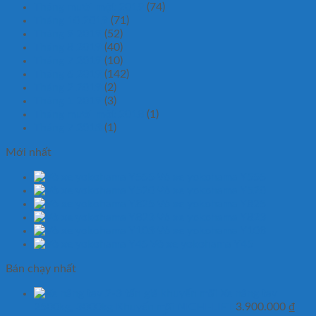
Tháng mười một 2019
(74)
Tháng 10 2019
(71)
Tháng 9 2019
(52)
Tháng 8 2019
(40)
Tháng 7 2019
(10)
Tháng 6 2019
(142)
Tháng 2 2019
(2)
Tháng 1 2019
(3)
Tháng mười một 2018
(1)
Tháng 7 2018
(1)
Mới nhất
Vỏ xe yokohama Y555
Vỏ xe yokohama Y520
Vỏ xe yokohama Y825
Vỏ xe yokohama Y823
Vỏ xe yokohama Y108
Vỏ xe yokohama Y45
Bán chạy nhất
Xe nâng tay
2500kg, 3000kg Khuyến mãi NICHI-LIFT
3.900.000
₫