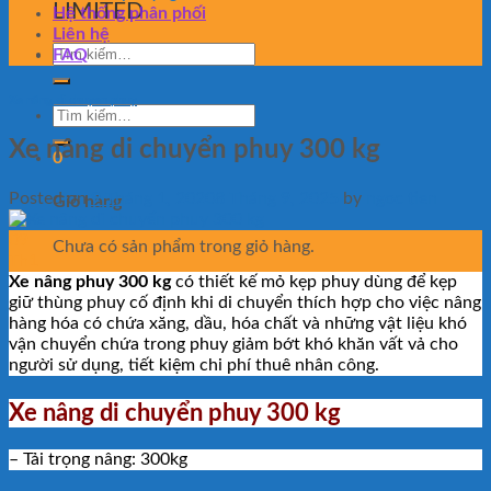
LIMITED
Hệ thống phân phối
Liên hệ
Tìm
FAQ
kiếm:
Xe nâng di chuyen phuy
Tìm
kiếm:
Xe nâng di chuyển phuy 300 kg
0
Posted on
9 Tháng 1, 2020
8 Tháng 9, 2025
by
ngoc tien
Giỏ hàng
09
Chưa có sản phẩm trong giỏ hàng.
Th1
Xe nâng phuy 300 kg
có thiết kế mỏ kẹp phuy dùng để kẹp
giữ thùng phuy cố định khi di chuyển thích hợp cho việc nâng
hàng hóa có chứa xăng, dầu, hóa chất và những vật liệu khó
vận chuyển chứa trong phuy giảm bớt khó khăn vất vả cho
người sử dụng, tiết kiệm chi phí thuê nhân công.
Xe nâng di chuyển phuy 300 kg
– Tải trọng nâng: 300kg