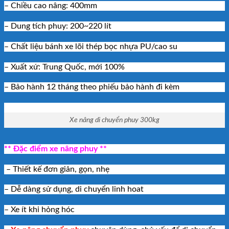
– Chiều cao nâng: 400mm
– Dung tích phuy: 200~220 lít
– Chất liệu bánh xe lõi thép bọc nhựa PU/cao su
– Xuất xứ: Trung Quốc, mới 100%
– Bảo hành 12 tháng theo phiếu bảo hành đi kèm
Xe nâng di chuyển phuy 300kg
** Đặc điểm xe nâng phuy **
– Thiết kế đơn giản, gọn, nhẹ
– Dễ dàng sử dụng, di chuyển linh hoat
– Xe ít khi hỏng hóc