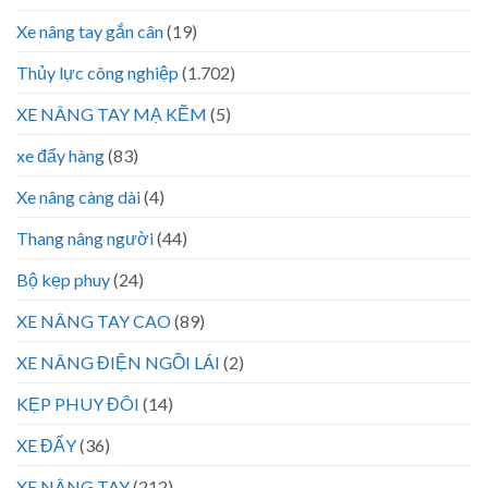
Xe nâng tay gắn cân
(19)
Thủy lực công nghiệp
(1.702)
XE NÂNG TAY MẠ KẼM
(5)
xe đẩy hàng
(83)
Xe nâng càng dài
(4)
Thang nâng người
(44)
Bộ kẹp phuy
(24)
XE NÂNG TAY CAO
(89)
XE NÂNG ĐIỆN NGỒI LÁI
(2)
KẸP PHUY ĐÔI
(14)
XE ĐẨY
(36)
XE NÂNG TAY
(212)