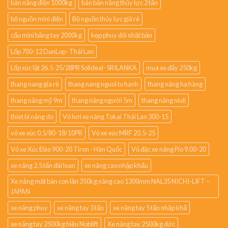
bàn nâng điện 1000kg
bán bàn nâng thủy lực 2 tấn
bộ nguồn mini điện
Bộ nguồn thủy lực giá rẻ
cẩu mini bằng tay 2000kg
kẹp phuy đôi nhật bản
Lốp 700-12 DunLop- Thái Lan
Lốp xúc lật 26.5-25/28PR Solideal- SRILANKA
mua xe đẩy 250kg
thang nang gia rẻ
thang nang nguoi tu hanh
thang nâng hạ hàng
thang nâng mỹ 9m
thang nâng người 5m
thang nâng niuli
thiet bi nâng do
Vỏ hơi xe nâng Tokai Thái Lan 300-15
vỏ xe xúc 0.5/80-18/10PR
Vỏ xe xúc MRF 20.5-25
Vỏ xe Xúc Đào 900-20 Tiron - Hàn Quốc
Vỏ đặc xe nâng Pio 9.00-20
xe nâng 2.5 tấn đài loan
xe nâng cao nhập khẩu
Xe nâng mặt bàn con lăn 350kg nâng cao 1300mm NAL35 NICHI-LIFT –
JAPAN
xe nâng phuy
xe nâng tay 3 tấn
xe nâng tay 5 tấn nhập khẩ
xe nâng tay 2500kg hiệu Noblift
Xe nâng tay 2500kg đức