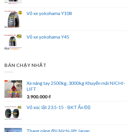
Vỏ xe yokohama Y108
Vỏ xe yokohama Y45
BÁN CHẠY NHẤT
Xe nâng tay 2500kg, 3000kg Khuyến mãi NICHI-
LIFT
3.900.000
₫
Vỏ xúc lật 23.5-15 - BKT Ấn Độ
Thang nâng đôi Nichi-lift Japan