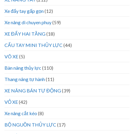
Xe đẩy tay gấp gọn
(12)
Xe nâng di chuyen phuy
(59)
XE ĐẨY HAI TẦNG
(18)
CẨU TAY MINI THỦY LỰC
(44)
VÕ XE
(5)
Bàn nâng thủy lực
(110)
Thang nâng tự hành
(11)
XE NÂNG BÁN TỰ ĐỘNG
(39)
VỎ XE
(42)
Xe nâng cắt kéo
(8)
BỘ NGUỒN THỦY LỰC
(17)