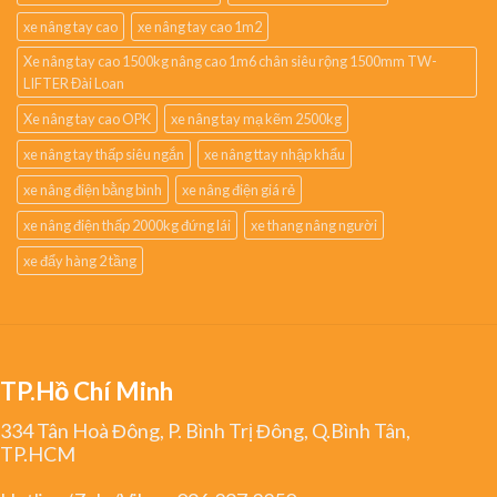
xe nâng tay cao
xe nâng tay cao 1m2
Xe nâng tay cao 1500kg nâng cao 1m6 chân siêu rộng 1500mm TW-
LIFTER Đài Loan
Xe nâng tay cao OPK
xe nâng tay mạ kẽm 2500kg
xe nâng tay thấp siêu ngắn
xe nâng ttay nhập khẩu
xe nâng điện bằng bình
xe nâng điện giá rẻ
xe nâng điện thấp 2000kg đứng lái
xe thang nâng người
xe đẩy hàng 2 tầng
TP.Hồ Chí Minh
334 Tân Hoà Đông, P. Bình Trị Đông, Q.Bình Tân,
TP.HCM