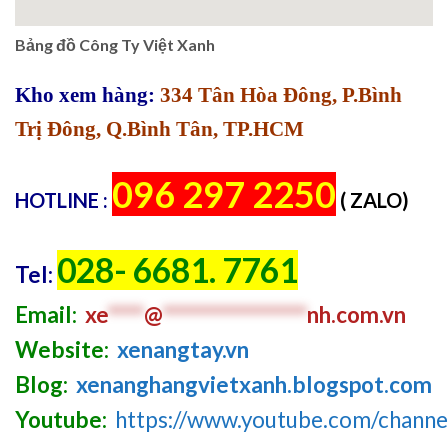
Bảng đồ Công Ty Việt Xanh
Kho xem hàng:
334 Tân Hòa Đông, P.Bình
Trị Đông, Q.Bình Tân, TP.HCM
096 297 2250
HOTLINE :
( ZALO)
028- 6681. 7761
Tel:
Email:
xe
****
@
****************
nh.com
.v
n
Website:
xenangtay.vn
Blog:
xenanghangvietxanh.blogspot.com
Youtube:
https://www.youtube.com/chan