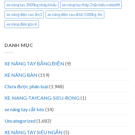
xe nâng tay 2000kg nhập khẩu
xe nâng tay thấp 2 tấn hiệu noblelift
xe nâng điện cao 3m3
xe nâng điện cao đi bộ 1500kg 3m
xe nâng điện giá rẻ
DANH MỤC
XE NÂNG TAY BẰNG ĐIỆN
(9)
XE NÂNG BÀN
(119)
Chưa được phân loại
(1.948)
XE-NANG-TAYCANG-SIEU-RONG
(1)
xe nâng tay cắt kéo
(14)
Uncategorized
(1.682)
XE NÂNG TAY SIÊU NGẮN
(5)