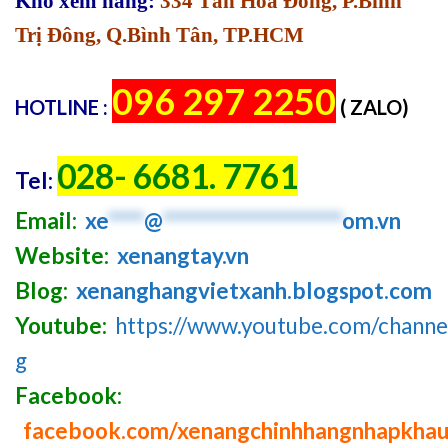
Kho xem hàng:
334 Tân Hòa Đông, P.Bình
Trị Đông, Q.Bình Tân, TP.HCM
096 297 2250
HOTLINE :
( ZALO)
028- 6681. 7761
Tel:
Email:
xe
****
@
********************
om.vn
Website:
xenangtay.vn
Blog:
xenanghangvietxanh.blogspot.com
Youtube:
https://www.youtube.com/chan
g
Facebook:
facebook.com/xenangchinhhangnhapkha