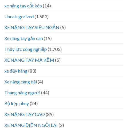
xe nâng tay cắt kéo
(14)
Uncategorized
(1.683)
XE NÂNG TAY SIÊU NGẮN
(5)
Xe nâng tay gắn cân
(19)
Thủy lực công nghiệp
(1.703)
XE NÂNG TAY MẠ KẼM
(5)
xe đẩy hàng
(83)
Xe nâng càng dài
(4)
Thang nâng người
(44)
Bộ kẹp phuy
(24)
XE NÂNG TAY CAO
(89)
XE NÂNG ĐIỆN NGỒI LÁI
(2)