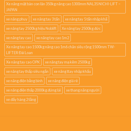
Xe nâng mặt bàn con lăn 350kg nâng cao 1300mm NAL35 NICHI-LIFT –
JAPAN
xe nâng phuy
xe nâng tay 3 tấn
xe nâng tay 5 tấn nhập khẩ
xe nâng tay 2500kg hiệu Noblift
Xe nâng tay 2500kg đức
xe nâng tay cao
xe nâng tay cao 1m2
Xe nâng tay cao 1500kg nâng cao 1m6 chân siêu rộng 1500mm TW-
LIFTER Đài Loan
Xe nâng tay cao OPK
xe nâng tay mạ kẽm 2500kg
xe nâng tay thấp siêu ngắn
xe nâng ttay nhập khẩu
xe nâng điện bằng bình
xe nâng điện giá rẻ
xe nâng điện thấp 2000kg đứng lái
xe thang nâng người
xe đẩy hàng 2 tầng