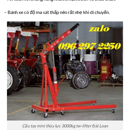
– Bánh xe có độ ma sát thấp nên rất nhẹ khi di chuyển.
Cẩu tay mini thủy lực 3000kg tw-lifter Đài Loan