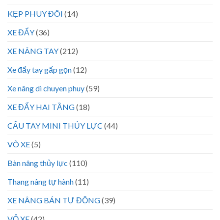
KẸP PHUY ĐÔI
(14)
XE ĐẨY
(36)
XE NÂNG TAY
(212)
Xe đẩy tay gấp gọn
(12)
Xe nâng di chuyen phuy
(59)
XE ĐẨY HAI TẦNG
(18)
CẨU TAY MINI THỦY LỰC
(44)
VÕ XE
(5)
Bàn nâng thủy lực
(110)
Thang nâng tự hành
(11)
XE NÂNG BÁN TỰ ĐỘNG
(39)
VỎ XE
(42)