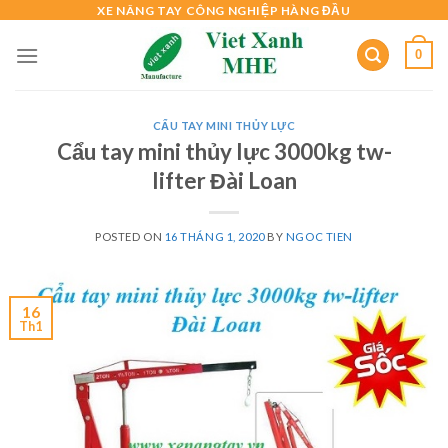
Skip
XE NÂNG TAY CÔNG NGHIỆP HÀNG ĐẦU
to
0
content
CẨU TAY MINI THỦY LỰC
Cẩu tay mini thủy lực 3000kg tw-
lifter Đài Loan
POSTED ON
16 THÁNG 1, 2020
BY
NGOC TIEN
16
Th1