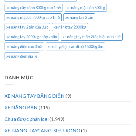
xe nâng cây cảnh 800kg cao 1m5
xe nâng mặt bàn 500kg
xe nâng mặt bàn 800kg cao 1m5
xe nâng tay 2 tấn
xe nâng tay 2 tấn của đức
xe nâng tay 2000kg
xe nâng tay 2000kg nhập khẩu
xe nâng tay thấp 2 tấn hiệu noblelift
xe nâng điện cao 3m3
xe nâng điện cao đi bộ 1500kg 3m
xe nâng điện giá rẻ
DANH MỤC
XE NÂNG TAY BẰNG ĐIỆN
(9)
XE NÂNG BÀN
(119)
Chưa được phân loại
(1.949)
XE-NANG-TAYCANG-SIEU-RONG
(1)