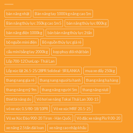
bàn nâng nhật
Bàn nâng tay 1000 kg nâng cao 1m
Bàn nâng thủy lực 350kg cao 1m5
bàn nâng thủy lực 800kg
bàn nâng điện 1000kg
bán bàn nâng thủy lực 2 tấn
bộ nguồn mini điện
Bộ nguồn thủy lực giá rẻ
cẩu mini bằng tay 2000kg
kẹp phuy đôi nhật bản
Lốp 700-12 DunLop- Thái Lan
Lốp xúc lật 26.5-25/28PR Solideal- SRILANKA
mua xe đẩy 250kg
thang nang gia rẻ
thang nang nguoi tu hanh
thang nâng hạ hàng
thang nâng mỹ 9m
thang nâng người 5m
thang nâng niuli
thiet bi nâng do
Vỏ hơi xe nâng Tokai Thái Lan 300-15
vỏ xe xúc 0.5/80-18/10PR
Vỏ xe xúc MRF 20.5-25
Vỏ xe Xúc Đào 900-20 Tiron - Hàn Quốc
Vỏ đặc xe nâng Pio 9.00-20
xe nâng 2.5 tấn đài loan
xe nâng cao nhập khẩu