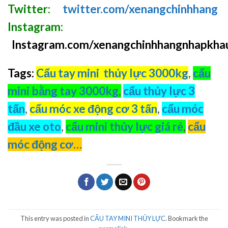
Twitter:
twitter.com/xenangchinhhang
Instagram:
Instagram.com/xenangchinhhangnhapkha
Tags:
Cẩu tay mini thủy lực 3000kg
,
cẩu
mini bằng tay 3000kg
,
cẩu thủy lực 3
tấn
,
cẩu móc xe động cơ 3 tấn
,
cẩu móc
đầu xe oto
,
cẩu mini thủy lực giá rẻ
,
cẩu
móc động cơ
…
This entry was posted in
CẨU TAY MINI THỦY LỰC
. Bookmark the