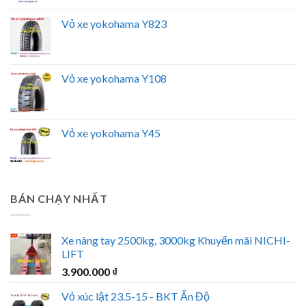
Vỏ xe yokohama Y823
Vỏ xe yokohama Y108
Vỏ xe yokohama Y45
BÁN CHẠY NHẤT
Xe nâng tay 2500kg, 3000kg Khuyến mãi NICHI-
LIFT
3.900.000
₫
Vỏ xúc lật 23.5-15 - BKT Ấn Độ