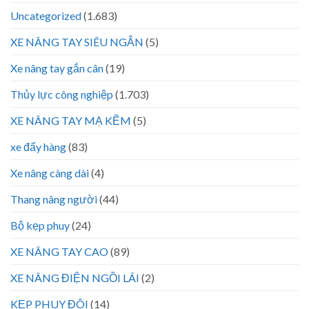
Uncategorized
(1.683)
XE NÂNG TAY SIÊU NGẮN
(5)
Xe nâng tay gắn cân
(19)
Thủy lực công nghiệp
(1.703)
XE NÂNG TAY MẠ KẼM
(5)
xe đẩy hàng
(83)
Xe nâng càng dài
(4)
Thang nâng người
(44)
Bộ kẹp phuy
(24)
XE NÂNG TAY CAO
(89)
XE NÂNG ĐIỆN NGỒI LÁI
(2)
KẸP PHUY ĐÔI
(14)