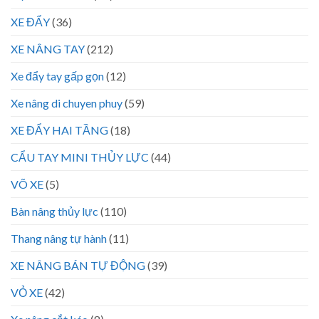
XE ĐẨY
(36)
XE NÂNG TAY
(212)
Xe đẩy tay gấp gọn
(12)
Xe nâng di chuyen phuy
(59)
XE ĐẨY HAI TẦNG
(18)
CẨU TAY MINI THỦY LỰC
(44)
VÕ XE
(5)
Bàn nâng thủy lực
(110)
Thang nâng tự hành
(11)
XE NÂNG BÁN TỰ ĐỘNG
(39)
VỎ XE
(42)