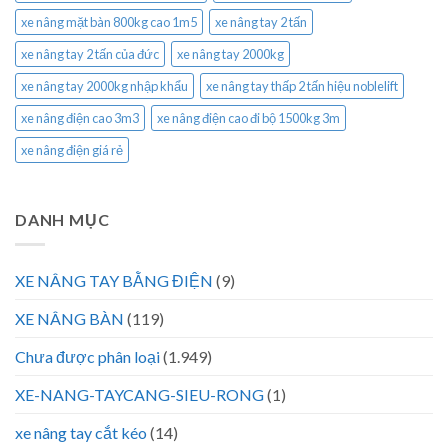
xe nâng mặt bàn 800kg cao 1m5
xe nâng tay 2 tấn
xe nâng tay 2 tấn của đức
xe nâng tay 2000kg
xe nâng tay 2000kg nhập khẩu
xe nâng tay thấp 2 tấn hiệu noblelift
xe nâng điện cao 3m3
xe nâng điện cao đi bộ 1500kg 3m
xe nâng điện giá rẻ
DANH MỤC
XE NÂNG TAY BẰNG ĐIỆN
(9)
XE NÂNG BÀN
(119)
Chưa được phân loại
(1.949)
XE-NANG-TAYCANG-SIEU-RONG
(1)
xe nâng tay cắt kéo
(14)