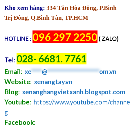
Kho xem hàng:
334 Tân Hòa Đông, P.Bình
Trị Đông, Q.Bình Tân, TP.HCM
096 297 2250
HOTLINE :
( ZALO)
028- 6681. 7761
Tel:
Email:
xe
****
@
********************
om.vn
Website:
xenangtay.vn
Blog:
xenanghangvietxanh.blogspot.com
Youtube:
https://www.youtube.com/chan
g
Facebook: