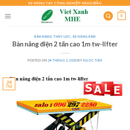
Skip
XE NÂNG TAY CÔNG NGHIỆP HÀNG ĐẦU
to
0
content
BÀN NÂNG THỦY LỰC
,
XE NÂNG BÀN
Bàn nâng điện 2 tấn cao 1m tw-lifter
POSTED ON
24 THÁNG 2, 2020
BY
NGOC TIEN
24
Th2