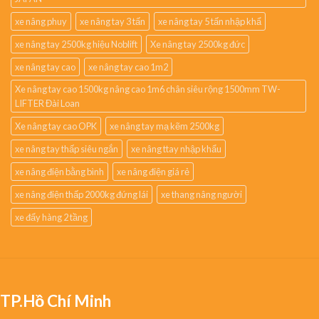
xe nâng phuy
xe nâng tay 3 tấn
xe nâng tay 5 tấn nhập khẩ
xe nâng tay 2500kg hiệu Noblift
Xe nâng tay 2500kg đức
xe nâng tay cao
xe nâng tay cao 1m2
Xe nâng tay cao 1500kg nâng cao 1m6 chân siêu rộng 1500mm TW-
LIFTER Đài Loan
Xe nâng tay cao OPK
xe nâng tay mạ kẽm 2500kg
xe nâng tay thấp siêu ngắn
xe nâng ttay nhập khẩu
xe nâng điện bằng bình
xe nâng điện giá rẻ
xe nâng điện thấp 2000kg đứng lái
xe thang nâng người
xe đẩy hàng 2 tầng
TP.Hồ Chí Minh