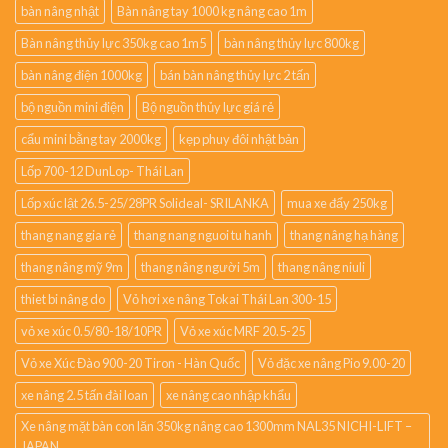
bàn nâng nhật
Bàn nâng tay 1000 kg nâng cao 1m
Bàn nâng thủy lực 350kg cao 1m5
bàn nâng thủy lực 800kg
bàn nâng điện 1000kg
bán bàn nâng thủy lực 2 tấn
bộ nguồn mini điện
Bộ nguồn thủy lực giá rẻ
cẩu mini bằng tay 2000kg
kẹp phuy đôi nhật bản
Lốp 700-12 DunLop- Thái Lan
Lốp xúc lật 26.5-25/28PR Solideal- SRILANKA
mua xe đẩy 250kg
thang nang gia rẻ
thang nang nguoi tu hanh
thang nâng hạ hàng
thang nâng mỹ 9m
thang nâng người 5m
thang nâng niuli
thiet bi nâng do
Vỏ hơi xe nâng Tokai Thái Lan 300-15
vỏ xe xúc 0.5/80-18/10PR
Vỏ xe xúc MRF 20.5-25
Vỏ xe Xúc Đào 900-20 Tiron - Hàn Quốc
Vỏ đặc xe nâng Pio 9.00-20
xe nâng 2.5 tấn đài loan
xe nâng cao nhập khẩu
Xe nâng mặt bàn con lăn 350kg nâng cao 1300mm NAL35 NICHI-LIFT –
JAPAN