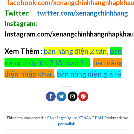
facebook.com/xenangchinhhangnhapkha
Twitter:
twitter.com/xenangchinhhang
Instagram:
Instagram.com/xenangchinhhangnhapkhau
Xem Thêm :
bàn nâng điện 2 tấn
,
bàn
nâng thủy lực 2 tấn cao 1m
,
bàn nâng
điện nhập khẩu
,
bàn nâng điện giá rẻ
This entry was posted in
Bàn nâng thủy lực
,
XE NÂNG BÀN
. Bookmark the
permalink
.