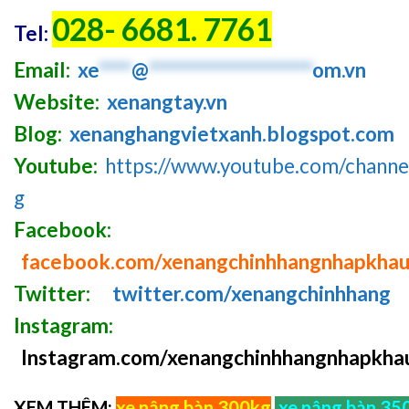
028- 6681. 7761
Tel:
Email:
xe
****
@
********************
om.vn
Website:
xenangtay.vn
Blog:
xenanghangvietxanh.blogspot.com
Youtube:
https://www.youtube.com/chan
g
Facebook:
facebook.com/xenangchinhhangnhapkha
Twitter:
twitter.com/xenangchinhhang
Instagram:
Instagram.com/xenangchinhhangnhapkha
XEM THÊM:
xe nâng bàn 300kg
,
xe nâng bàn 35