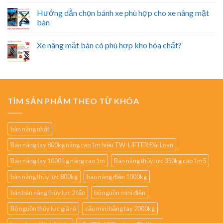
Hướng dẫn chọn bánh xe phù hợp cho xe nâng mặt
bàn
Xe nâng mặt bàn có phù hợp kho hóa chất?
TÌM SẢN PHẨM THEO TỪ KHÓA
bàn nâng nhật
Bàn nâng tay 800kg nâng cao 1m hiệu TW-LIFTER Đài Loan
Bàn nâng tay 1000 kg nâng cao 1m
Bàn nâng thủy lực 350kg cao 1m5
bàn nâng thủy lực 800kg
bàn nâng điện 1000kg
bán bàn nâng thủy lực 2 tấn
bộ nguồn mini điện
Bộ nguồn thủy lực giá rẻ
cẩu mini bằng tay 2000kg