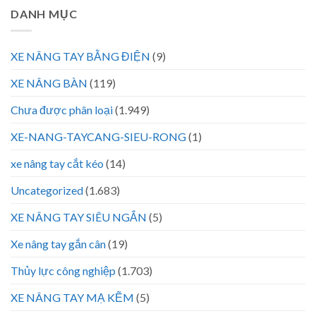
DANH MỤC
XE NÂNG TAY BẰNG ĐIỆN
(9)
XE NÂNG BÀN
(119)
Chưa được phân loại
(1.949)
XE-NANG-TAYCANG-SIEU-RONG
(1)
xe nâng tay cắt kéo
(14)
Uncategorized
(1.683)
XE NÂNG TAY SIÊU NGẮN
(5)
Xe nâng tay gắn cân
(19)
Thủy lực công nghiệp
(1.703)
XE NÂNG TAY MẠ KẼM
(5)