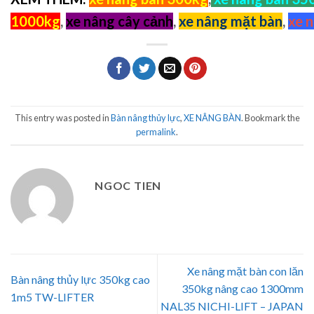
1000kg
,
xe nâng cây cảnh
,
xe nâng mặt bàn
,
xe n
This entry was posted in
Bàn nâng thủy lực
,
XE NÂNG BÀN
. Bookmark the
permalink
.
NGOC TIEN
Xe nâng mặt bàn con lăn
Bàn nâng thủy lực 350kg cao
350kg nâng cao 1300mm
1m5 TW-LIFTER
NAL35 NICHI-LIFT – JAPAN