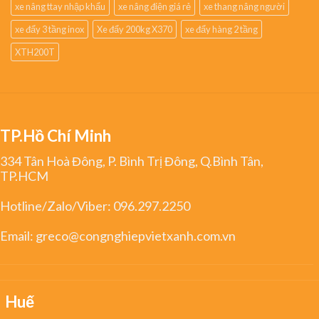
xe nâng ttay nhập khẩu
xe nâng điện giá rẻ
xe thang nâng người
xe đẩy 3 tầng inox
Xe đẩy 200kg X370
xe đẩy hàng 2 tầng
XTH200T
TP.Hồ Chí Minh
334 Tân Hoà Đông, P. Bình Trị Đông, Q.Bình Tân,
TP.HCM
Hotline/Zalo/Viber:
096.297.2250
Email:
greco@congnghiepvietxanh.com.vn
Huế