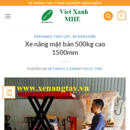
Skip
XE NÂNG TAY CÔNG NGHIỆP HÀNG ĐẦU
to
0
content
BÀN NÂNG THỦY LỰC
,
XE NÂNG BÀN
Xe nâng mặt bàn 500kg cao
1500mm
POSTED ON
24 THÁNG 2, 2020
BY
NGOC TIEN
24
Th2