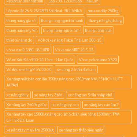
kẹp phuy đôi nhật bản
Lốp 700-12 DunLop- Thái Lan
Lốp xúc lật 26.5-25/28PR Solideal- SRILANKA
mua xe đẩy 250kg
thang nang gia rẻ
thang nang nguoi tu hanh
thang nâng hạ hàng
thang nâng mỹ 9m
thang nâng người 5m
thang nâng niuli
thiet bi nâng do
Vỏ hơi xe nâng Tokai Thái Lan 300-15
vỏ xe xúc 0.5/80-18/10PR
Vỏ xe xúc MRF 20.5-25
Vỏ xe Xúc Đào 900-20 Tiron - Hàn Quốc
Vỏ xe yokohama Y520
Vỏ đặc xe nâng Pio 9.00-20
xe nâng 2.5 tấn đài loan
Xe nâng mặt bàn con lăn 350kg nâng cao 1300mm NAL35 NICHI-LIFT –
JAPAN
xe nâng phuy
xe nâng tay 3 tấn
xe nâng tay 5 tấn nhập khẩ
Xe nâng tay 2500kg đức
xe nâng tay cao
xe nâng tay cao 1m2
Xe nâng tay cao 1500kg nâng cao 1m6 chân siêu rộng 1500mm TW-
LIFTER Đài Loan
xe nâng tay mạ kẽm 2500kg
xe nâng tay thấp siêu ngắn