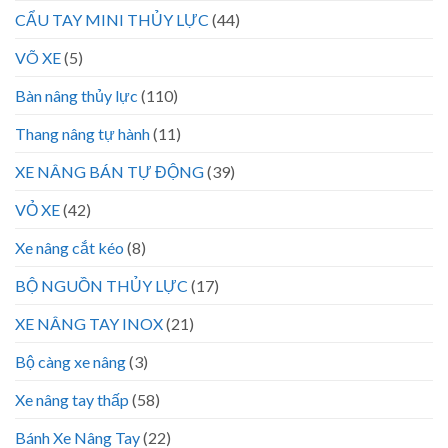
CẨU TAY MINI THỦY LỰC
(44)
VÕ XE
(5)
Bàn nâng thủy lực
(110)
Thang nâng tự hành
(11)
XE NÂNG BÁN TỰ ĐỘNG
(39)
VỎ XE
(42)
Xe nâng cắt kéo
(8)
BỘ NGUỒN THỦY LỰC
(17)
XE NÂNG TAY INOX
(21)
Bộ càng xe nâng
(3)
Xe nâng tay thấp
(58)
Bánh Xe Nâng Tay
(22)