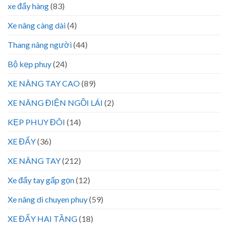
xe đẩy hàng
(83)
Xe nâng càng dài
(4)
Thang nâng người
(44)
Bộ kẹp phuy
(24)
XE NÂNG TAY CAO
(89)
XE NÂNG ĐIỆN NGỒI LÁI
(2)
KẸP PHUY ĐÔI
(14)
XE ĐẨY
(36)
XE NÂNG TAY
(212)
Xe đẩy tay gấp gọn
(12)
Xe nâng di chuyen phuy
(59)
XE ĐẨY HAI TẦNG
(18)