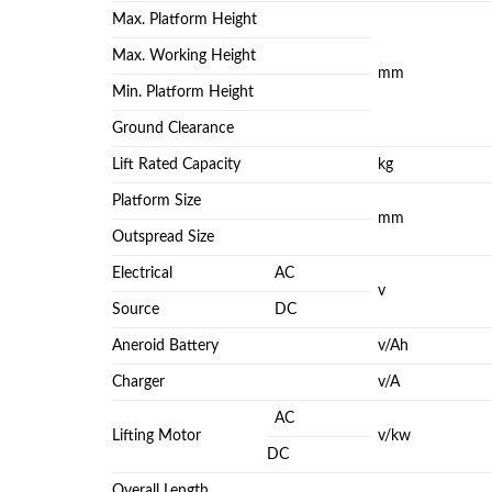
Max. Platform Height
Max. Working Height
mm
Min. Platform Height
Ground Clearance
Lift Rated Capacity
kg
Platform Size
mm
Outspread Size
Electrical
AC
v
Source
DC
Aneroid Battery
v/Ah
Charger
v/A
AC
Lifting Motor
v/kw
DC
Overall Length