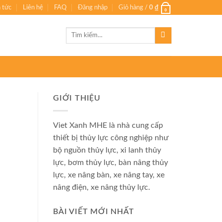
n tức
Liên hệ
FAQ
Đăng nhập
Giỏ hàng /
0
₫
0
Tìm
kiếm:
GIỚI THIỆU
Viet Xanh MHE là nhà cung cấp
thiết bị thủy lực công nghiệp như
bộ nguồn thủy lực, xi lanh thủy
lực, bơm thủy lực, bàn nâng thủy
lực, xe nâng bàn, xe nâng tay, xe
nâng điện, xe nâng thủy lực.
BÀI VIẾT MỚI NHẤT