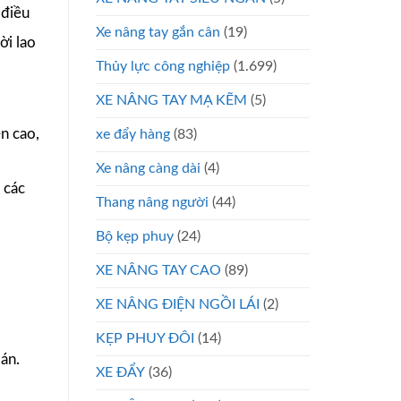
 điều
Xe nâng tay gắn cân
(19)
ời lao
Thủy lực công nghiệp
(1.699)
XE NÂNG TAY MẠ KẼM
(5)
ên cao,
xe đẩy hàng
(83)
Xe nâng càng dài
(4)
 các
Thang nâng người
(44)
Bộ kẹp phuy
(24)
XE NÂNG TAY CAO
(89)
XE NÂNG ĐIỆN NGỒI LÁI
(2)
KẸP PHUY ĐÔI
(14)
 án.
XE ĐẨY
(36)