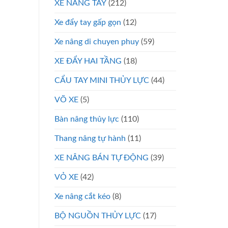
XE NÂNG TAY
(212)
Xe đẩy tay gấp gọn
(12)
Xe nâng di chuyen phuy
(59)
XE ĐẨY HAI TẦNG
(18)
CẨU TAY MINI THỦY LỰC
(44)
VÕ XE
(5)
Bàn nâng thủy lực
(110)
Thang nâng tự hành
(11)
XE NÂNG BÁN TỰ ĐỘNG
(39)
VỎ XE
(42)
Xe nâng cắt kéo
(8)
BỘ NGUỒN THỦY LỰC
(17)