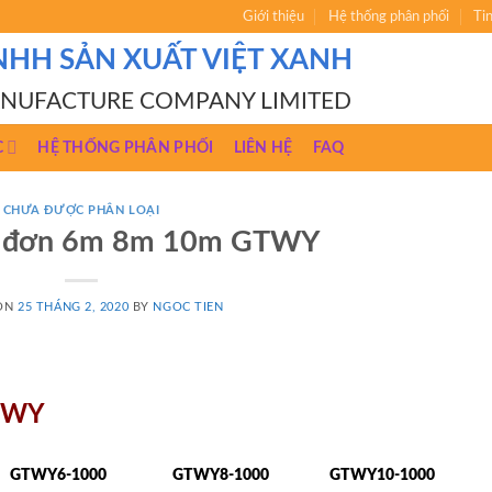
Giới thiệu
Hệ thống phân phối
Ti
NHH SẢN XUẤT VIỆT XANH
ANUFACTURE COMPANY LIMITED
C
HỆ THỐNG PHÂN PHỐI
LIÊN HỆ
FAQ
CHƯA ĐƯỢC PHÂN LOẠI
g đơn 6m 8m 10m GTWY
 ON
25 THÁNG 2, 2020
BY
NGOC TIEN
GTWY
GTWY6-1000
GTWY8-1000
GTWY10-1000