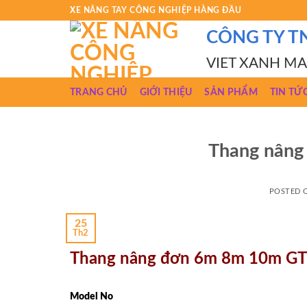
Skip
XE NÂNG TAY CÔNG NGHIỆP HÀNG ĐẦU
to
CÔNG TY T
content
VIET XANH M
TRANG CHỦ
GIỚI THIỆU
SẢN PHẨM
TIN TỨ
Thang nân
POSTED
25
Th2
Thang nâng đơn 6m 8m 10m 
Model No