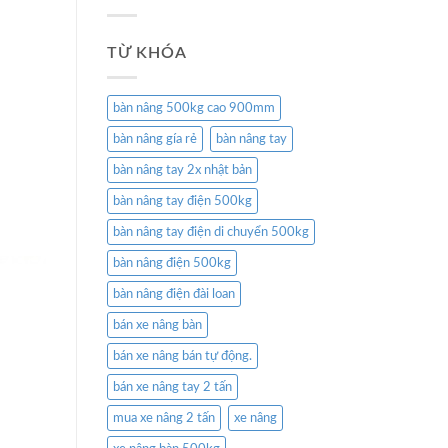
TỪ KHÓA
bàn nâng 500kg cao 900mm
bàn nâng gía rẻ
bàn nâng tay
bàn nâng tay 2x nhật bản
bàn nâng tay điện 500kg
bàn nâng tay điện di chuyển 500kg
bàn nâng điện 500kg
bàn nâng điện đài loan
bán xe nâng bàn
bán xe nâng bán tự động.
bán xe nâng tay 2 tấn
mua xe nâng 2 tấn
xe nâng