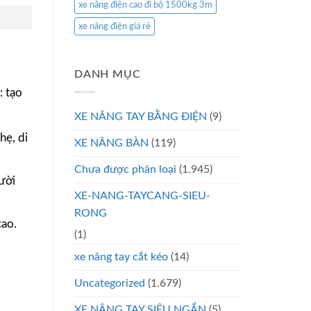
xe nâng điện cao đi bộ 1500kg 3m
xe nâng điện giá rẻ
DANH MỤC
: tạo
XE NÂNG TAY BẰNG ĐIỆN
(9)
hẹ, di
XE NÂNG BÀN
(119)
Chưa được phân loại
(1.945)
ười
XE-NANG-TAYCANG-SIEU-
RONG
cao.
(1)
xe nâng tay cắt kéo
(14)
Uncategorized
(1.679)
XE NÂNG TAY SIÊU NGẮN
(5)