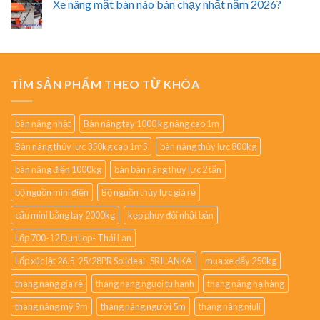
Xe nâng mặt bàn nào bán chạy nhất năm 2026?
TÌM SẢN PHẨM THEO TỪ KHÓA
bàn nâng nhật
Bàn nâng tay 1000 kg nâng cao 1m
Bàn nâng thủy lực 350kg cao 1m5
bàn nâng thủy lực 800kg
bàn nâng điện 1000kg
bán bàn nâng thủy lực 2 tấn
bộ nguồn mini điện
Bộ nguồn thủy lực giá rẻ
cẩu mini bằng tay 2000kg
kẹp phuy đôi nhật bản
Lốp 700-12 DunLop- Thái Lan
Lốp xúc lật 26.5-25/28PR Solideal- SRILANKA
mua xe đẩy 250kg
thang nang gia rẻ
thang nang nguoi tu hanh
thang nâng hạ hàng
thang nâng mỹ 9m
thang nâng người 5m
thang nâng niuli