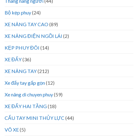
Thang nâng người
(44)
Bộ kẹp phuy
(24)
XE NÂNG TAY CAO
(89)
XE NÂNG ĐIỆN NGỒI LÁI
(2)
KẸP PHUY ĐÔI
(14)
XE ĐẨY
(36)
XE NÂNG TAY
(212)
Xe đẩy tay gấp gọn
(12)
Xe nâng di chuyen phuy
(59)
XE ĐẨY HAI TẦNG
(18)
CẨU TAY MINI THỦY LỰC
(44)
VÕ XE
(5)