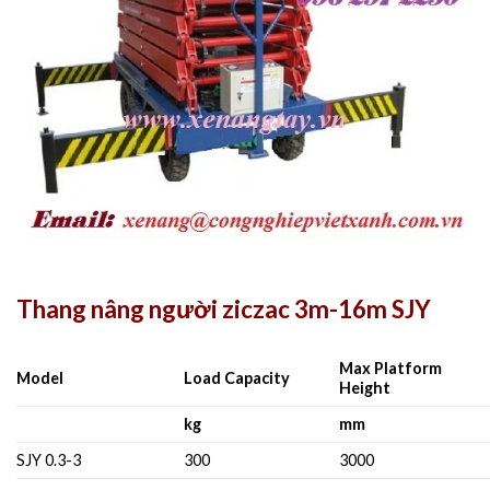
Thang nâng người ziczac 3m-16m SJY
Max Platform
Model
Load Capacity
Height
kg
mm
SJY 0.3-3
300
3000