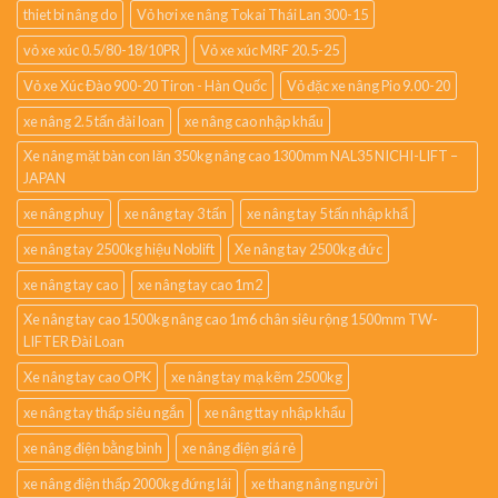
thiet bi nâng do
Vỏ hơi xe nâng Tokai Thái Lan 300-15
vỏ xe xúc 0.5/80-18/10PR
Vỏ xe xúc MRF 20.5-25
Vỏ xe Xúc Đào 900-20 Tiron - Hàn Quốc
Vỏ đặc xe nâng Pio 9.00-20
xe nâng 2.5 tấn đài loan
xe nâng cao nhập khẩu
Xe nâng mặt bàn con lăn 350kg nâng cao 1300mm NAL35 NICHI-LIFT –
JAPAN
xe nâng phuy
xe nâng tay 3 tấn
xe nâng tay 5 tấn nhập khẩ
xe nâng tay 2500kg hiệu Noblift
Xe nâng tay 2500kg đức
xe nâng tay cao
xe nâng tay cao 1m2
Xe nâng tay cao 1500kg nâng cao 1m6 chân siêu rộng 1500mm TW-
LIFTER Đài Loan
Xe nâng tay cao OPK
xe nâng tay mạ kẽm 2500kg
xe nâng tay thấp siêu ngắn
xe nâng ttay nhập khẩu
xe nâng điện bằng bình
xe nâng điện giá rẻ
xe nâng điện thấp 2000kg đứng lái
xe thang nâng người