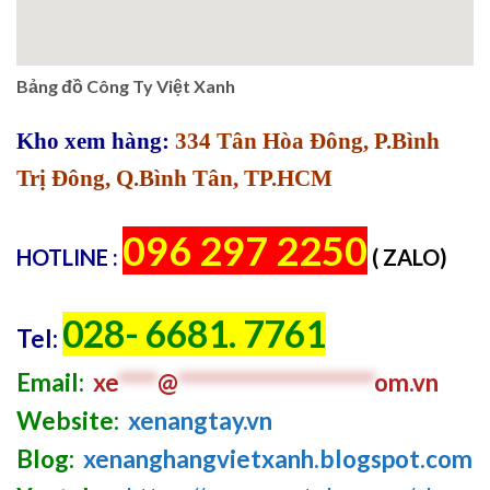
Bảng đồ Công Ty Việt Xanh
Kho xem hàng:
334 Tân Hòa Đông, P.Bình
Trị Đông, Q.Bình Tân, TP.HCM
096 297 2250
HOTLINE :
( ZALO)
028- 6681. 7761
Tel:
Email:
xe
****
@
********************
om.vn
Website:
xenangtay.vn
Blog:
xenanghangvietxanh.blogspot.com