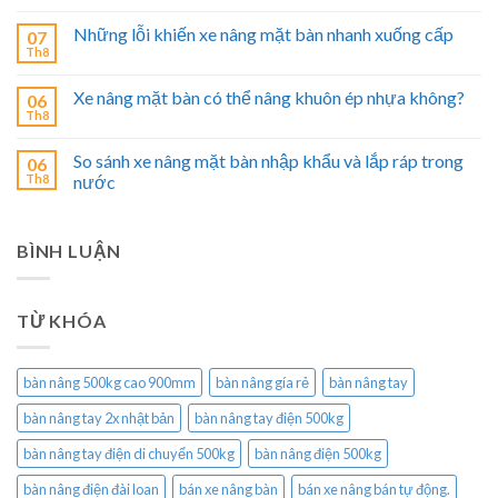
Những lỗi khiến xe nâng mặt bàn nhanh xuống cấp
07
Th8
Xe nâng mặt bàn có thể nâng khuôn ép nhựa không?
06
Th8
So sánh xe nâng mặt bàn nhập khẩu và lắp ráp trong
06
Th8
nước
BÌNH LUẬN
TỪ KHÓA
bàn nâng 500kg cao 900mm
bàn nâng gía rẻ
bàn nâng tay
bàn nâng tay 2x nhật bản
bàn nâng tay điện 500kg
bàn nâng tay điện di chuyển 500kg
bàn nâng điện 500kg
bàn nâng điện đài loan
bán xe nâng bàn
bán xe nâng bán tự động.