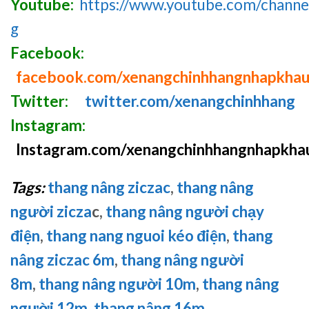
Youtube:
https://www.youtube.com/chan
g
Facebook:
facebook.com/xenangchinhhangnhapkha
Twitter:
twitter.com/xenangchinhhang
Instagram:
Instagram.com/xenangchinhhangnhapkha
Tags:
thang nâng ziczac
,
thang nâng
người zicza
c,
thang nâng người chạy
điện
,
thang nang nguoi kéo điện
,
thang
nâng ziczac 6m
,
thang nâng người
8m
,
thang nâng người 10m
,
thang nâng
người 12m
,
thang nâng 16m
…