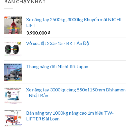
BÁN CHẠY NHẤT
Xe nâng tay 2500kg, 3000kg Khuyến mãi NICHI-
LIFT
3.900.000
₫
Vỏ xúc lật 23.5-15 - BKT Ấn Độ
Thang nâng đôi Nichi-lift Japan
Xe nâng tay 3000kg càng 550x1150mm Bishamon
- Nhật Bản
Bàn nâng tay 1000kg nâng cao 1m hiệu TW-
LIFTER Đài Loan