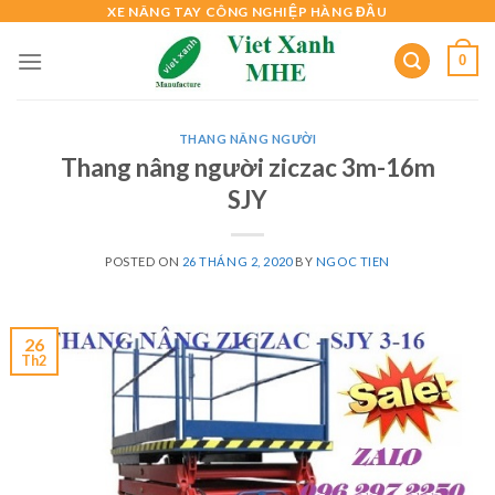
Skip
XE NÂNG TAY CÔNG NGHIỆP HÀNG ĐẦU
to
0
content
THANG NÂNG NGƯỜI
Thang nâng người ziczac 3m-16m
SJY
POSTED ON
26 THÁNG 2, 2020
BY
NGOC TIEN
26
Th2