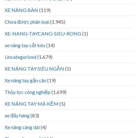
XE NÂNG BÀN
(119)
Chưa được phân loại
(1.945)
XE-NANG-TAYCANG-SIEU-RONG
(1)
xe nâng tay cắt kéo
(14)
Uncategorized
(1.679)
XE NÂNG TAY SIÊU NGẮN
(5)
Xe nâng tay gắn cân
(19)
Thủy lực công nghiệp
(1.699)
XE NÂNG TAY MẠ KẼM
(5)
xe đẩy hàng
(83)
Xe nâng càng dài
(4)