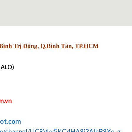
Bình Trị Đông, Q.Bình Tân, TP.HCM
ZALO)
m.vn
pot.com
om/channel/UC8Vvy5KGdHA8j3AIhB8Xo-g