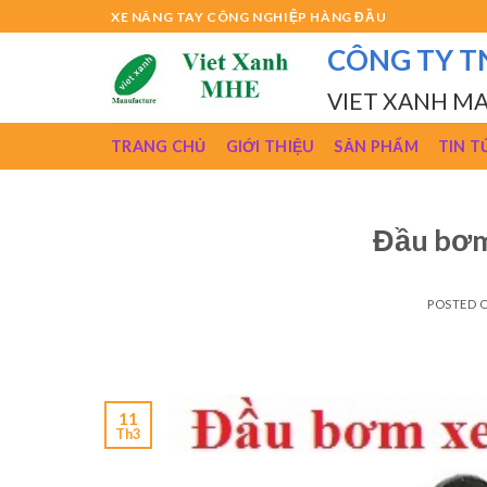
Skip
XE NÂNG TAY CÔNG NGHIỆP HÀNG ĐẦU
to
CÔNG TY T
content
VIET XANH M
TRANG CHỦ
GIỚI THIỆU
SẢN PHẨM
TIN T
Đầu bơm
POSTED 
11
Th3