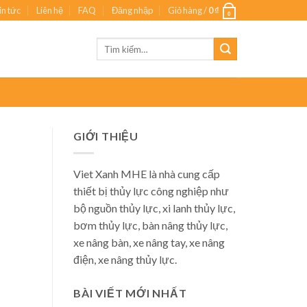
in tức
Liên hệ
FAQ
Đăng nhập
Giỏ hàng /
0
₫
0
Tìm
kiếm:
GIỚI THIỆU
Viet Xanh MHE là nhà cung cấp
thiết bị thủy lực công nghiệp như
bộ nguồn thủy lực, xi lanh thủy lực,
bơm thủy lực, bàn nâng thủy lực,
xe nâng bàn, xe nâng tay, xe nâng
điện, xe nâng thủy lực.
BÀI VIẾT MỚI NHẤT