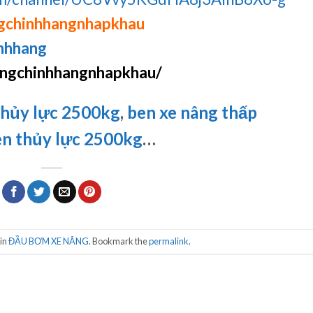
gchinhhangnhapkhau
nhhang
ngchinhhangnhapkhau/
thủy lực 2500kg
,
ben xe nâng thấp
en thủy lực 2500kg
…
 in
ĐẦU BƠM XE NÂNG
. Bookmark the
permalink
.