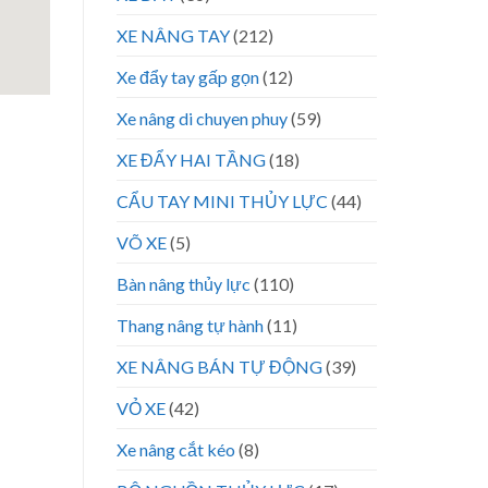
XE NÂNG TAY
(212)
Xe đẩy tay gấp gọn
(12)
Xe nâng di chuyen phuy
(59)
XE ĐẨY HAI TẦNG
(18)
CẨU TAY MINI THỦY LỰC
(44)
VÕ XE
(5)
Bàn nâng thủy lực
(110)
Thang nâng tự hành
(11)
XE NÂNG BÁN TỰ ĐỘNG
(39)
VỎ XE
(42)
Xe nâng cắt kéo
(8)