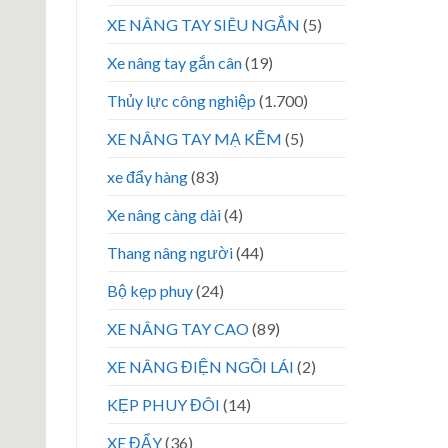
XE NÂNG TAY SIÊU NGẮN
(5)
Xe nâng tay gắn cân
(19)
Thủy lực công nghiệp
(1.700)
XE NÂNG TAY MẠ KẼM
(5)
xe đẩy hàng
(83)
Xe nâng càng dài
(4)
Thang nâng người
(44)
Bộ kẹp phuy
(24)
XE NÂNG TAY CAO
(89)
XE NÂNG ĐIỆN NGỒI LÁI
(2)
KẸP PHUY ĐÔI
(14)
XE ĐẨY
(36)