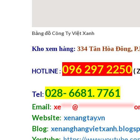
Bảng đồ Công Ty Việt Xanh
Kho xem hàng:
334 Tân Hòa Đông, P.
096 297 2250
HOTLINE :
( 
028- 6681. 7761
Tel:
Email:
xe
****
@
********************
o
Website:
xenangtay.vn
Blog:
xenanghangvietxanh.blogs
Youtube:
https://www.youtube.c