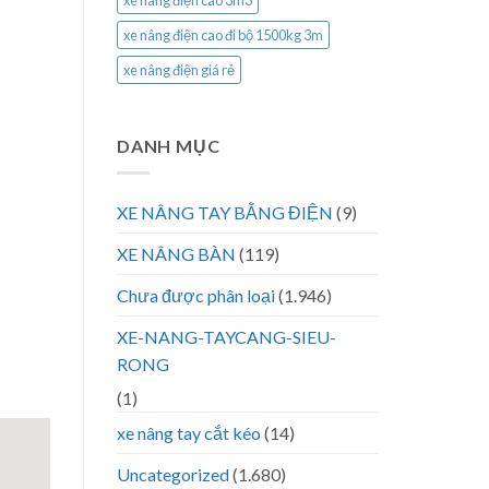
xe nâng điện cao 3m3
xe nâng điện cao đi bộ 1500kg 3m
xe nâng điện giá rẻ
DANH MỤC
XE NÂNG TAY BẰNG ĐIỆN
(9)
XE NÂNG BÀN
(119)
Chưa được phân loại
(1.946)
XE-NANG-TAYCANG-SIEU-
RONG
(1)
xe nâng tay cắt kéo
(14)
Uncategorized
(1.680)