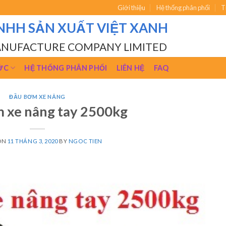
Giới thiệu
Hệ thống phân phối
T
NHH SẢN XUẤT VIỆT XANH
ANUFACTURE COMPANY LIMITED
ỨC
HỆ THỐNG PHÂN PHỐI
LIÊN HỆ
FAQ
ĐẦU BƠM XE NÂNG
 xe nâng tay 2500kg
ON
11 THÁNG 3, 2020
BY
NGOC TIEN