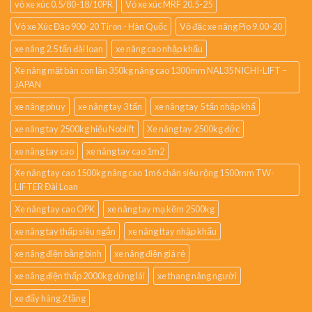
vỏ xe xúc 0.5/80-18/10PR
Vỏ xe xúc MRF 20.5-25
Vỏ xe Xúc Đào 900-20 Tiron - Hàn Quốc
Vỏ đặc xe nâng Pio 9.00-20
xe nâng 2.5 tấn đài loan
xe nâng cao nhập khẩu
Xe nâng mặt bàn con lăn 350kg nâng cao 1300mm NAL35 NICHI-LIFT –
JAPAN
xe nâng phuy
xe nâng tay 3 tấn
xe nâng tay 5 tấn nhập khẩ
xe nâng tay 2500kg hiệu Noblift
Xe nâng tay 2500kg đức
xe nâng tay cao
xe nâng tay cao 1m2
Xe nâng tay cao 1500kg nâng cao 1m6 chân siêu rộng 1500mm TW-
LIFTER Đài Loan
Xe nâng tay cao OPK
xe nâng tay mạ kẽm 2500kg
xe nâng tay thấp siêu ngắn
xe nâng ttay nhập khẩu
xe nâng điện bằng bình
xe nâng điện giá rẻ
xe nâng điện thấp 2000kg đứng lái
xe thang nâng người
xe đẩy hàng 2 tầng