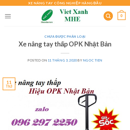
Skip
XE NÂNG TAY CÔNG NGHIỆP HÀNG ĐẦU
to
0
content
CHƯA ĐƯỢC PHÂN LOẠI
Xe nâng tay thấp OPK Nhật Bản
POSTED ON
11 THÁNG 3, 2020
BY
NGOC TIEN
11
Th3