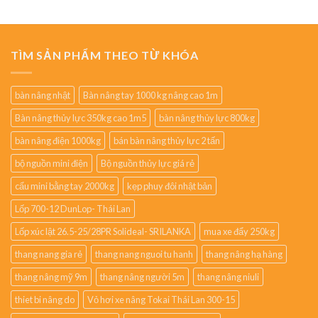
TÌM SẢN PHẨM THEO TỪ KHÓA
bàn nâng nhật
Bàn nâng tay 1000 kg nâng cao 1m
Bàn nâng thủy lực 350kg cao 1m5
bàn nâng thủy lực 800kg
bàn nâng điện 1000kg
bán bàn nâng thủy lực 2 tấn
bộ nguồn mini điện
Bộ nguồn thủy lực giá rẻ
cẩu mini bằng tay 2000kg
kẹp phuy đôi nhật bản
Lốp 700-12 DunLop- Thái Lan
Lốp xúc lật 26.5-25/28PR Solideal- SRILANKA
mua xe đẩy 250kg
thang nang gia rẻ
thang nang nguoi tu hanh
thang nâng hạ hàng
thang nâng mỹ 9m
thang nâng người 5m
thang nâng niuli
thiet bi nâng do
Vỏ hơi xe nâng Tokai Thái Lan 300-15