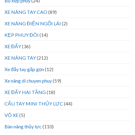
Bộ kẹp phuy
(24)
XE NÂNG TAY CAO
(89)
XE NÂNG ĐIỆN NGỒI LÁI
(2)
KẸP PHUY ĐÔI
(14)
XE ĐẨY
(36)
XE NÂNG TAY
(212)
Xe đẩy tay gấp gọn
(12)
Xe nâng di chuyen phuy
(59)
XE ĐẨY HAI TẦNG
(18)
CẨU TAY MINI THỦY LỰC
(44)
VÕ XE
(5)
Bàn nâng thủy lực
(110)