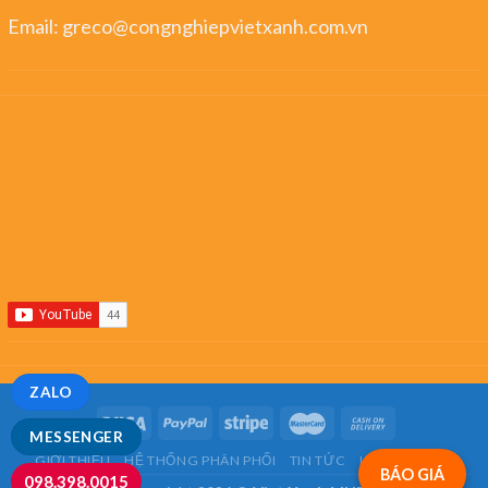
Email:
greco@congnghiepvietxanh.com.vn
ZALO
MESSENGER
GIỚI THIỆU
HỆ THỐNG PHÂN PHỐI
TIN TỨC
LIÊN HỆ
FAQ
BÁO GIÁ
098.398.0015