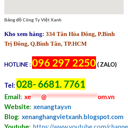
Bảng đồ Công Ty Việt Xanh
Kho xem hàng:
334 Tân Hòa Đông, P.Bình
Trị Đông, Q.Bình Tân, TP.HCM
096 297 2250
HOTLINE :
( ZALO)
028- 6681. 7761
Tel:
Email:
xe
****
@
********************
om.vn
Website:
xenangtay.vn
Blog:
xenanghangvietxanh.blogspot.com
Youtube:
https://www.youtube.com/chan