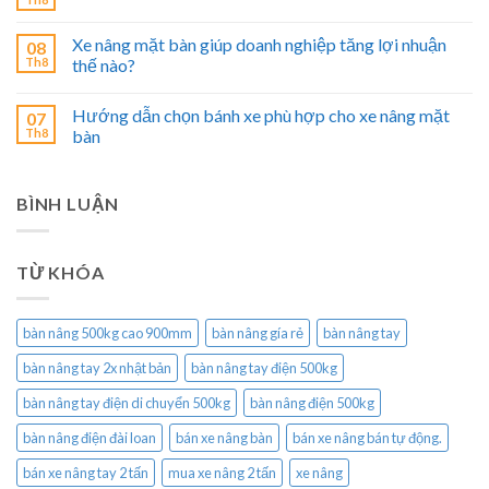
Xe nâng mặt bàn giúp doanh nghiệp tăng lợi nhuận
08
Th8
thế nào?
Hướng dẫn chọn bánh xe phù hợp cho xe nâng mặt
07
Th8
bàn
BÌNH LUẬN
TỪ KHÓA
bàn nâng 500kg cao 900mm
bàn nâng gía rẻ
bàn nâng tay
bàn nâng tay 2x nhật bản
bàn nâng tay điện 500kg
bàn nâng tay điện di chuyển 500kg
bàn nâng điện 500kg
bàn nâng điện đài loan
bán xe nâng bàn
bán xe nâng bán tự động.
bán xe nâng tay 2 tấn
mua xe nâng 2 tấn
xe nâng