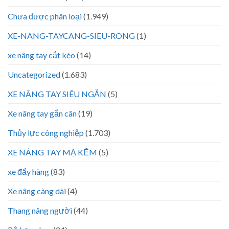
Chưa được phân loại
(1.949)
XE-NANG-TAYCANG-SIEU-RONG
(1)
xe nâng tay cắt kéo
(14)
Uncategorized
(1.683)
XE NÂNG TAY SIÊU NGẮN
(5)
Xe nâng tay gắn cân
(19)
Thủy lực công nghiệp
(1.703)
XE NÂNG TAY MẠ KẼM
(5)
xe đẩy hàng
(83)
Xe nâng càng dài
(4)
Thang nâng người
(44)