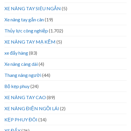
XE NÂNG TAY SIÊU NGẮN
(5)
Xe nâng tay gắn cân
(19)
Thủy lực công nghiệp
(1.702)
XE NÂNG TAY MẠ KẼM
(5)
xe đẩy hàng
(83)
Xe nâng càng dài
(4)
Thang nâng người
(44)
Bộ kẹp phuy
(24)
XE NÂNG TAY CAO
(89)
XE NÂNG ĐIỆN NGỒI LÁI
(2)
KẸP PHUY ĐÔI
(14)
XE ĐẨY
(36)