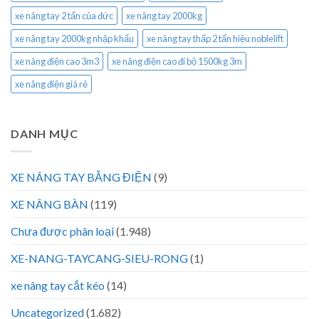
xe nâng tay 2 tấn của đức
xe nâng tay 2000kg
xe nâng tay 2000kg nhập khẩu
xe nâng tay thấp 2 tấn hiệu noblelift
xe nâng điện cao 3m3
xe nâng điện cao đi bộ 1500kg 3m
xe nâng điện giá rẻ
DANH MỤC
XE NÂNG TAY BẰNG ĐIỆN
(9)
XE NÂNG BÀN
(119)
Chưa được phân loại
(1.948)
XE-NANG-TAYCANG-SIEU-RONG
(1)
xe nâng tay cắt kéo
(14)
Uncategorized
(1.682)