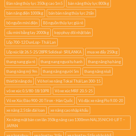
Bàn nâng thủy lực 350kg cao 1m5
bàn nâng thủy lực 800kg
bàn nâng điện 1000kg
bán bàn nâng thủy lực 2 tấn
bộ nguồn mini điện
Bộ nguồn thủy lực giá rẻ
cẩu mini bằng tay 2000kg
kẹp phuy đôi nhật bản
Lốp 700-12 DunLop- Thái Lan
Lốp xúc lật 26.5-25/28PR Solideal- SRILANKA
mua xe đẩy 250kg
thang nang gia rẻ
thang nang nguoi tu hanh
thang nâng hạ hàng
thang nâng mỹ 9m
thang nâng người 5m
thang nâng niuli
thiet bi nâng do
Vỏ hơi xe nâng Tokai Thái Lan 300-15
vỏ xe xúc 0.5/80-18/10PR
Vỏ xe xúc MRF 20.5-25
Vỏ xe Xúc Đào 900-20 Tiron - Hàn Quốc
Vỏ đặc xe nâng Pio 9.00-20
xe nâng 2.5 tấn đài loan
xe nâng cao nhập khẩu
Xe nâng mặt bàn con lăn 350kg nâng cao 1300mm NAL35 NICHI-LIFT –
JAPAN
xe nâng phuy
xe nâng tay 3 tấn
xe nâng tay 5 tấn nhập khẩ