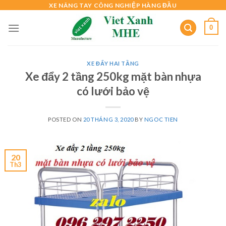
Skip
XE NÂNG TAY CÔNG NGHIỆP HÀNG ĐẦU
to
0
content
XE ĐẨY HAI TẦNG
Xe đẩy 2 tầng 250kg mặt bàn nhựa
có lưới bảo vệ
POSTED ON
20 THÁNG 3, 2020
BY
NGOC TIEN
20
Th3