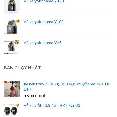
Vỏ xe yokohama Y823
Vỏ xe yokohama Y108
Vỏ xe yokohama Y45
BÁN CHẠY NHẤT
Xe nâng tay 2500kg, 3000kg Khuyến mãi NICHI-
LIFT
3.900.000
₫
Vỏ xúc lật 23.5-15 - BKT Ấn Độ