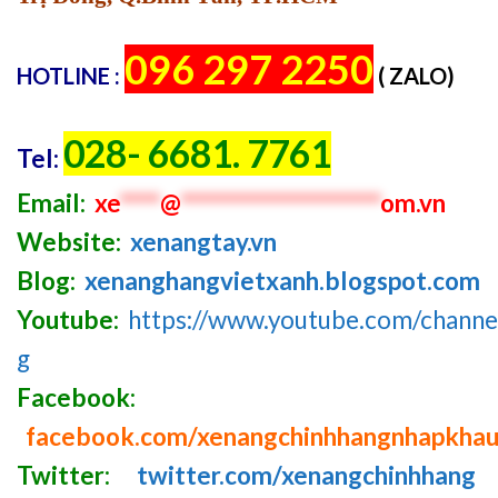
096 297 2250
HOTLINE :
( ZALO)
028- 6681. 7761
Tel:
Email:
xe
****
@
********************
om.vn
Website:
xenangtay.vn
Blog:
xenanghangvietxanh.blogspot.com
Youtube:
https://www.youtube.com/chan
g
Facebook:
facebook.com/xenangchinhhangnhapkha
Twitter:
twitter.com/xenangchinhhang