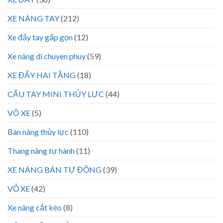
XE NÂNG TAY
(212)
Xe đẩy tay gấp gọn
(12)
Xe nâng di chuyen phuy
(59)
XE ĐẨY HAI TẦNG
(18)
CẨU TAY MINI THỦY LỰC
(44)
VÕ XE
(5)
Bàn nâng thủy lực
(110)
Thang nâng tự hành
(11)
XE NÂNG BÁN TỰ ĐỘNG
(39)
VỎ XE
(42)
Xe nâng cắt kéo
(8)