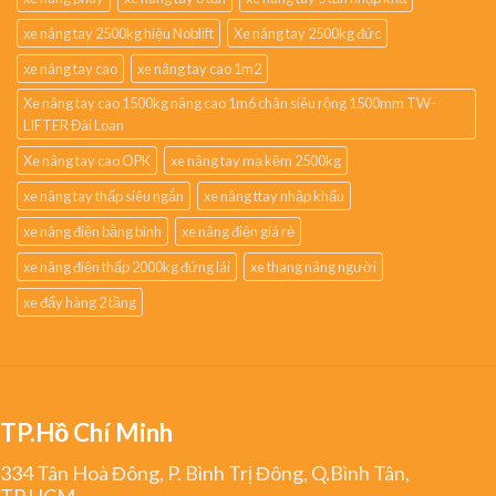
xe nâng tay 2500kg hiệu Noblift
Xe nâng tay 2500kg đức
xe nâng tay cao
xe nâng tay cao 1m2
Xe nâng tay cao 1500kg nâng cao 1m6 chân siêu rộng 1500mm TW-
LIFTER Đài Loan
Xe nâng tay cao OPK
xe nâng tay mạ kẽm 2500kg
xe nâng tay thấp siêu ngắn
xe nâng ttay nhập khẩu
xe nâng điện bằng bình
xe nâng điện giá rẻ
xe nâng điện thấp 2000kg đứng lái
xe thang nâng người
xe đẩy hàng 2 tầng
TP.Hồ Chí Minh
334 Tân Hoà Đông, P. Bình Trị Đông, Q.Bình Tân,
TP.HCM