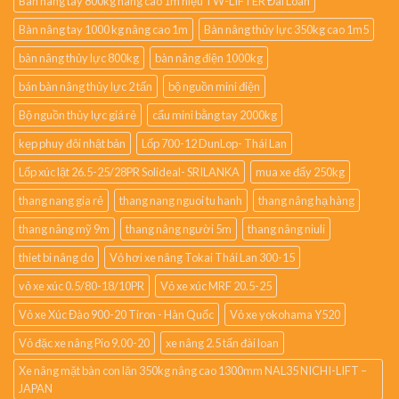
Bàn nâng tay 800kg nâng cao 1m hiệu TW-LIFTER Đài Loan
Bàn nâng tay 1000 kg nâng cao 1m
Bàn nâng thủy lực 350kg cao 1m5
bàn nâng thủy lực 800kg
bàn nâng điện 1000kg
bán bàn nâng thủy lực 2 tấn
bộ nguồn mini điện
Bộ nguồn thủy lực giá rẻ
cẩu mini bằng tay 2000kg
kẹp phuy đôi nhật bản
Lốp 700-12 DunLop- Thái Lan
Lốp xúc lật 26.5-25/28PR Solideal- SRILANKA
mua xe đẩy 250kg
thang nang gia rẻ
thang nang nguoi tu hanh
thang nâng hạ hàng
thang nâng mỹ 9m
thang nâng người 5m
thang nâng niuli
thiet bi nâng do
Vỏ hơi xe nâng Tokai Thái Lan 300-15
vỏ xe xúc 0.5/80-18/10PR
Vỏ xe xúc MRF 20.5-25
Vỏ xe Xúc Đào 900-20 Tiron - Hàn Quốc
Vỏ xe yokohama Y520
Vỏ đặc xe nâng Pio 9.00-20
xe nâng 2.5 tấn đài loan
Xe nâng mặt bàn con lăn 350kg nâng cao 1300mm NAL35 NICHI-LIFT –
JAPAN