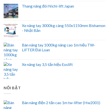
Thang nâng đôi Nichi-lift Japan
Xe nâng tay 3000kg càng 550x1150mm Bishamon
- Nhật Bản
Bàn nâng tay 1000kg nâng cao 1m hiệu TW-
LIFTER Đài Loan
Xe nâng tay 3,5 tấn hiệu Eoslift
NỔI BẬT
Bàn nâng điện 2 tấn cao 1m tw-lifter (Hw2001)