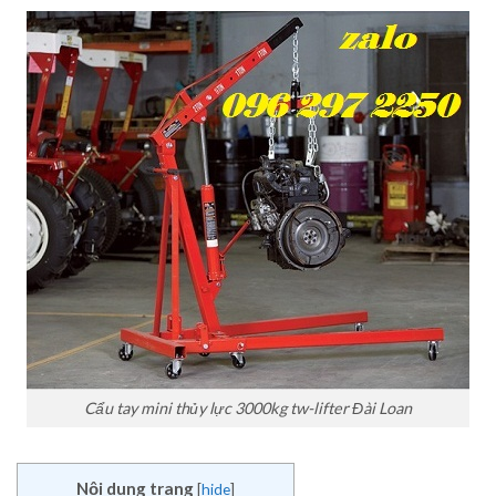
Cẩu tay mini thủy lực 3000kg tw-lifter Đài Loan
Nội dung trang
[
hide
]