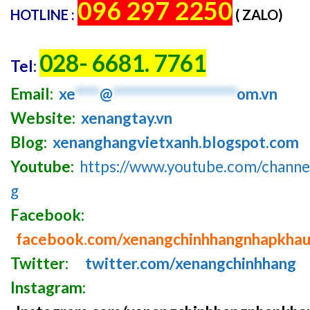
096 297 2250
HOTLINE :
( ZALO)
028- 6681. 7761
Tel:
Email:
xe
****
@
********************
om.vn
Website:
xenangtay.vn
Blog:
xenanghangvietxanh.blogspot.com
Youtube:
https://www.youtube.com/chan
g
Facebook:
facebook.com/xenangchinhhangnhapkha
Twitter:
twitter.com/xenangchinhhang
Instagram: