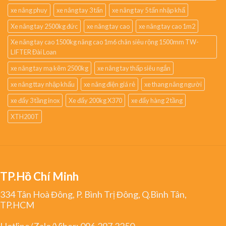
xe nâng phuy
xe nâng tay 3 tấn
xe nâng tay 5 tấn nhập khẩ
Xe nâng tay 2500kg đức
xe nâng tay cao
xe nâng tay cao 1m2
Xe nâng tay cao 1500kg nâng cao 1m6 chân siêu rộng 1500mm TW-
LIFTER Đài Loan
xe nâng tay mạ kẽm 2500kg
xe nâng tay thấp siêu ngắn
xe nâng ttay nhập khẩu
xe nâng điện giá rẻ
xe thang nâng người
xe đẩy 3 tầng inox
Xe đẩy 200kg X370
xe đẩy hàng 2 tầng
XTH200T
TP.Hồ Chí Minh
334 Tân Hoà Đông, P. Bình Trị Đông, Q.Bình Tân,
TP.HCM
Hotline/Zalo/Viber:
096.297.2250