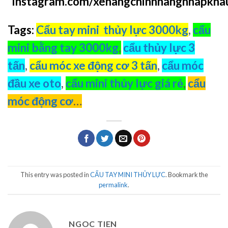
Instagram.com/xenangchinhhangnhapkha
Tags:
Cẩu tay mini thủy lực 3000kg
,
cẩu
mini bằng tay 3000kg
,
cẩu thủy lực 3
tấn
,
cẩu móc xe động cơ 3 tấn
,
cẩu móc
đầu xe oto
,
cẩu mini thủy lực giá rẻ
,
cẩu
móc động cơ
…
This entry was posted in
CẨU TAY MINI THỦY LỰC
. Bookmark the
permalink
.
NGOC TIEN