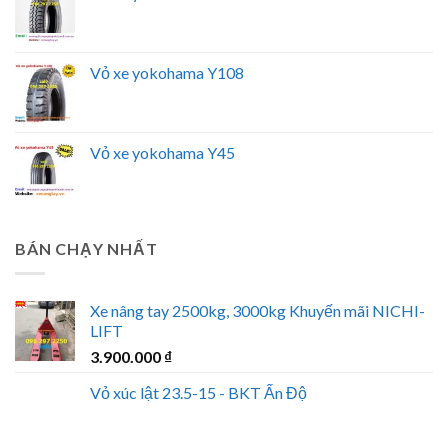
Vỏ xe yokohama Y108
Vỏ xe yokohama Y45
BÁN CHẠY NHẤT
Xe nâng tay 2500kg, 3000kg Khuyến mãi NICHI-
LIFT
3.900.000
₫
Vỏ xúc lật 23.5-15 - BKT Ấn Độ