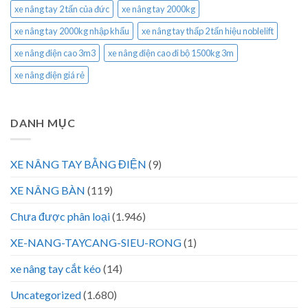
xe nâng tay 2 tấn của đức
xe nâng tay 2000kg
xe nâng tay 2000kg nhập khẩu
xe nâng tay thấp 2 tấn hiệu noblelift
xe nâng điện cao 3m3
xe nâng điện cao đi bộ 1500kg 3m
xe nâng điện giá rẻ
DANH MỤC
XE NÂNG TAY BẰNG ĐIỆN
(9)
XE NÂNG BÀN
(119)
Chưa được phân loại
(1.946)
XE-NANG-TAYCANG-SIEU-RONG
(1)
xe nâng tay cắt kéo
(14)
Uncategorized
(1.680)