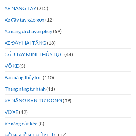
XE NÂNG TAY
(212)
Xe đẩy tay gấp gọn
(12)
Xe nâng di chuyen phuy
(59)
XE ĐẨY HAI TẦNG
(18)
CẨU TAY MINI THỦY LỰC
(44)
VÕ XE
(5)
Bàn nâng thủy lực
(110)
Thang nâng tự hành
(11)
XE NÂNG BÁN TỰ ĐỘNG
(39)
VỎ XE
(42)
Xe nâng cắt kéo
(8)
BỘ NGUỒN THỦY LỰC
(17)