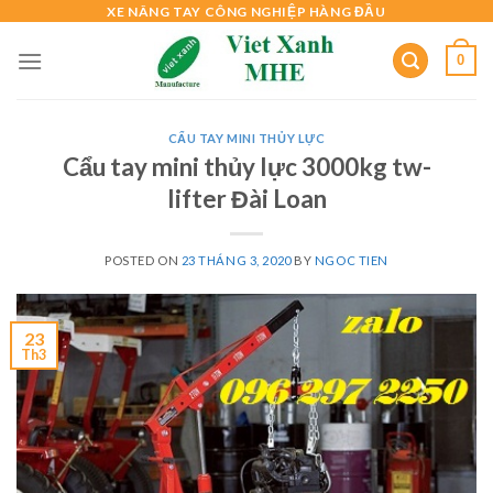
Skip
XE NÂNG TAY CÔNG NGHIỆP HÀNG ĐẦU
to
0
content
CẨU TAY MINI THỦY LỰC
Cẩu tay mini thủy lực 3000kg tw-
lifter Đài Loan
POSTED ON
23 THÁNG 3, 2020
BY
NGOC TIEN
23
Th3