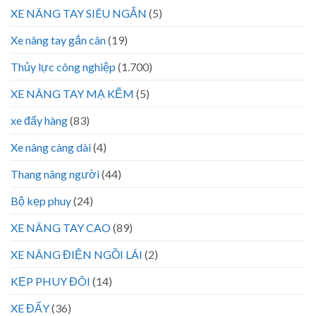
XE NÂNG TAY SIÊU NGẮN
(5)
Xe nâng tay gắn cân
(19)
Thủy lực công nghiệp
(1.700)
XE NÂNG TAY MẠ KẼM
(5)
xe đẩy hàng
(83)
Xe nâng càng dài
(4)
Thang nâng người
(44)
Bộ kẹp phuy
(24)
XE NÂNG TAY CAO
(89)
XE NÂNG ĐIỆN NGỒI LÁI
(2)
KẸP PHUY ĐÔI
(14)
XE ĐẨY
(36)