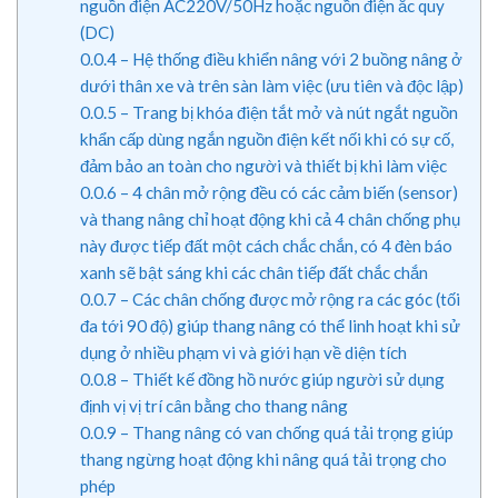
nguồn điện AC220V/50Hz hoặc nguồn điện ắc quy
(DC)
0.0.4
– Hệ thống điều khiển nâng với 2 buồng nâng ở
dưới thân xe và trên sàn làm việc (ưu tiên và độc lập)
0.0.5
– Trang bị khóa điện tắt mở và nút ngắt nguồn
khẩn cấp dùng ngắn nguồn điện kết nối khi có sự cố,
đảm bảo an toàn cho người và thiết bị khi làm việc
0.0.6
– 4 chân mở rộng đều có các cảm biến (sensor)
và thang nâng chỉ hoạt động khi cả 4 chân chống phụ
này được tiếp đất một cách chắc chắn, có 4 đèn báo
xanh sẽ bật sáng khi các chân tiếp đất chắc chắn
0.0.7
– Các chân chống được mở rộng ra các góc (tối
đa tới 90 độ) giúp thang nâng có thể linh hoạt khi sử
dụng ở nhiều phạm vi và giới hạn về diện tích
0.0.8
– Thiết kế đồng hồ nước giúp người sử dụng
định vị vị trí cân bằng cho thang nâng
0.0.9
– Thang nâng có van chống quá tải trọng giúp
thang ngừng hoạt động khi nâng quá tải trọng cho
phép