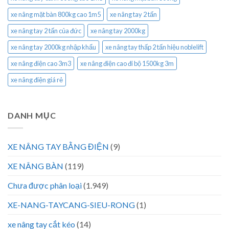
xe nâng mặt bàn 800kg cao 1m5
xe nâng tay 2 tấn
xe nâng tay 2 tấn của đức
xe nâng tay 2000kg
xe nâng tay 2000kg nhập khẩu
xe nâng tay thấp 2 tấn hiệu noblelift
xe nâng điện cao 3m3
xe nâng điện cao đi bộ 1500kg 3m
xe nâng điện giá rẻ
DANH MỤC
XE NÂNG TAY BẰNG ĐIỆN
(9)
XE NÂNG BÀN
(119)
Chưa được phân loại
(1.949)
XE-NANG-TAYCANG-SIEU-RONG
(1)
xe nâng tay cắt kéo
(14)