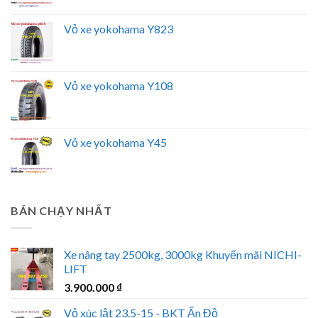
Vỏ xe yokohama Y823
Vỏ xe yokohama Y108
Vỏ xe yokohama Y45
BÁN CHẠY NHẤT
Xe nâng tay 2500kg, 3000kg Khuyến mãi NICHI-
LIFT
3.900.000
₫
Vỏ xúc lật 23.5-15 - BKT Ấn Độ