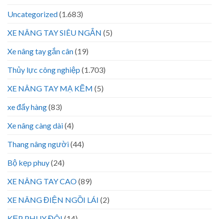
Uncategorized
(1.683)
XE NÂNG TAY SIÊU NGẮN
(5)
Xe nâng tay gắn cân
(19)
Thủy lực công nghiệp
(1.703)
XE NÂNG TAY MẠ KẼM
(5)
xe đẩy hàng
(83)
Xe nâng càng dài
(4)
Thang nâng người
(44)
Bộ kẹp phuy
(24)
XE NÂNG TAY CAO
(89)
XE NÂNG ĐIỆN NGỒI LÁI
(2)
KẸP PHUY ĐÔI
(14)