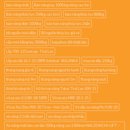
bàn nâng nhật
Bàn nâng tay 1000 kg nâng cao 1m
Bàn nâng thủy lực 350kg cao 1m5
bàn nâng thủy lực 800kg
bàn nâng điện 1000kg
bán bàn nâng thủy lực 2 tấn
bộ nguồn mini điện
Bộ nguồn thủy lực giá rẻ
cẩu mini bằng tay 2000kg
kẹp phuy đôi nhật bản
Lốp 700-12 DunLop- Thái Lan
Lốp xúc lật 26.5-25/28PR Solideal- SRILANKA
mua xe đẩy 250kg
thang nang gia rẻ
thang nang nguoi tu hanh
thang nâng hạ hàng
thang nâng mỹ 9m
thang nâng người 5m
thang nâng niuli
thiet bi nâng do
Vỏ hơi xe nâng Tokai Thái Lan 300-15
vỏ xe xúc 0.5/80-18/10PR
Vỏ xe xúc MRF 20.5-25
Vỏ xe Xúc Đào 900-20 Tiron - Hàn Quốc
Vỏ đặc xe nâng Pio 9.00-20
xe nâng 2.5 tấn đài loan
xe nâng cao nhập khẩu
Xe nâng mặt bàn con lăn 350kg nâng cao 1300mm NAL35 NICHI-LIFT –