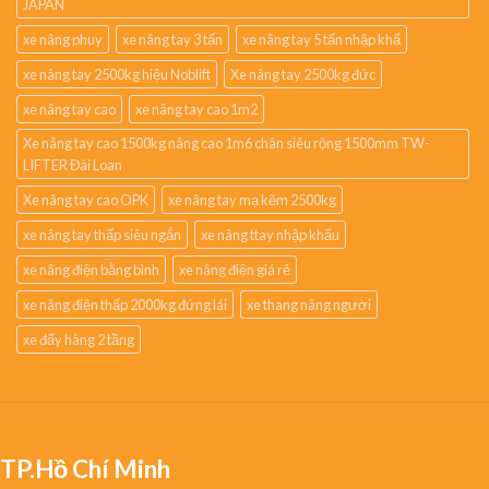
JAPAN
xe nâng phuy
xe nâng tay 3 tấn
xe nâng tay 5 tấn nhập khẩ
xe nâng tay 2500kg hiệu Noblift
Xe nâng tay 2500kg đức
xe nâng tay cao
xe nâng tay cao 1m2
Xe nâng tay cao 1500kg nâng cao 1m6 chân siêu rộng 1500mm TW-
LIFTER Đài Loan
Xe nâng tay cao OPK
xe nâng tay mạ kẽm 2500kg
xe nâng tay thấp siêu ngắn
xe nâng ttay nhập khẩu
xe nâng điện bằng bình
xe nâng điện giá rẻ
xe nâng điện thấp 2000kg đứng lái
xe thang nâng người
xe đẩy hàng 2 tầng
TP.Hồ Chí Minh