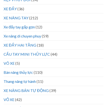
XE ĐẨY
(36)
XE NÂNG TAY
(212)
Xe đẩy tay gấp gọn
(12)
Xe nâng di chuyen phuy
(59)
XE ĐẨY HAI TẦNG
(18)
CẨU TAY MINI THỦY LỰC
(44)
VÕ XE
(5)
Bàn nâng thủy lực
(110)
Thang nâng tự hành
(11)
XE NÂNG BÁN TỰ ĐỘNG
(39)
VỎ XE
(42)