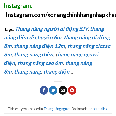
Instagram:
Instagram.com/xenangchinhhangnhapkha
Thang nâng người di động SJY
,
thang
Tags
:
nâng điện di chuyển 6m
,
thang nâng di động
8m
,
thang nâng điện 12m
,
thang nâng ziczac
6m
,
thang nâng điện
, t
hang nâng người
điện
,
thang nâng cao 6m
,
thang nâng
8m
,
thang nang
,
thang điện
,..
This entry was posted in
Thang nâng người
. Bookmark the
permalink
.