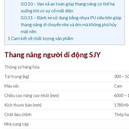
0.0.10
– Van xả an toàn giúp thang nâng có thể hạ
xuống khi có sự cố mất điện
0.0.11
– Bánh xe sử dụng bằng nhựa PU siêu bền giúp
thang nâng di chuyển nhẹ và êm mà không phá hủy
mặt nền
1
Cam kết về chất lượng sản phẩm
Thang nâng người di động SJY
Thông số hàng hóa
Tải trọng (kg)
300 ~ 5
Màu sắc
Cam
Chiều cao nâng cao nhất (mm)
6000 ~ 
Kích thước bàn (mm)
1780×8
Chất liệu chính
Thép hợ
Nhà cung cấp