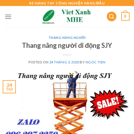
Skip
XE NÂNG TAY CÔNG NGHIỆP HÀNG ĐẦU
to
0
content
THANG NÂNG NGƯỜI
Thang nâng người di động SJY
POSTED ON
24 THÁNG 3, 2020
BY
NGOC TIEN
24
Th3