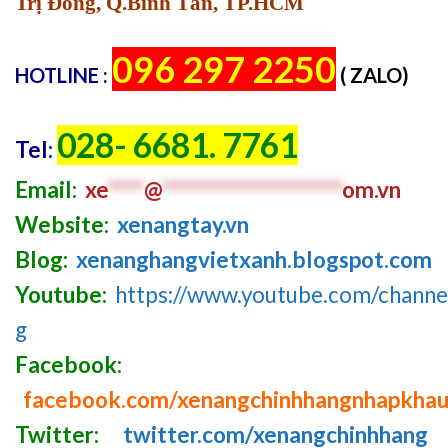
Trị Đông, Q.Bình Tân, TP.HCM
096 297 2250
HOTLINE :
( ZALO)
028- 6681. 7761
Tel:
Email:
xe
****
@
********************
om.vn
Website:
xenangtay.vn
Blog:
xenanghangvietxanh.blogspot.com
Youtube:
https://www.youtube.com/chan
g
Facebook:
facebook.com/xenangchinhhangnhapkha
Twitter:
twitter.com/xenangchinhhang