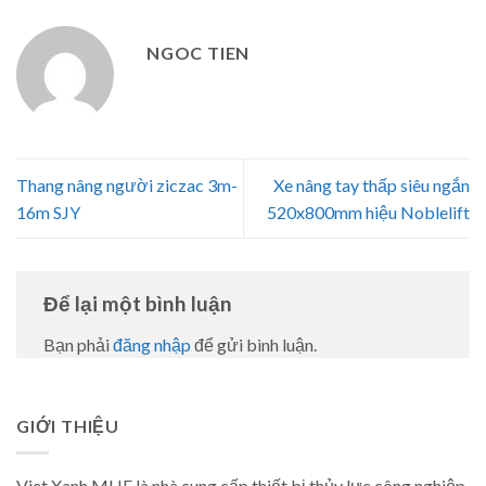
NGOC TIEN
Thang nâng người ziczac 3m-
Xe nâng tay thấp siêu ngắn
16m SJY
520x800mm hiệu Noblelift
Để lại một bình luận
Bạn phải
đăng nhập
để gửi bình luận.
GIỚI THIỆU
Viet Xanh MHE là nhà cung cấp thiết bị thủy lực công nghiệp