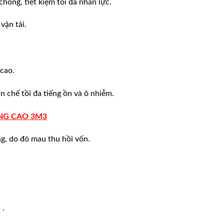
óng, tiết kiệm tối đa nhân lực.
vận tải.
cao.
 chế tồi đa tiếng ồn và ô nhiễm.
ÂNG CAO 3M3
ng, do đó mau thu hồi vốn.
 .