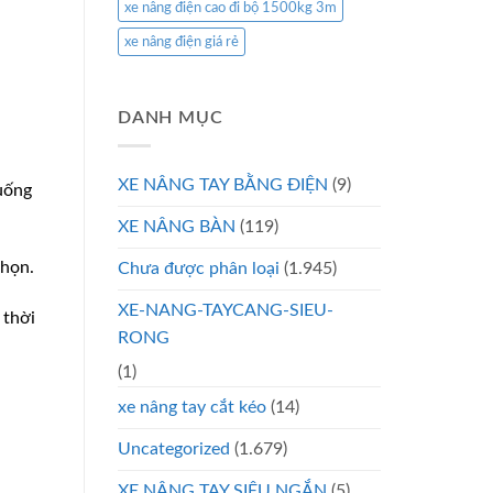
xe nâng điện cao đi bộ 1500kg 3m
xe nâng điện giá rẻ
DANH MỤC
XE NÂNG TAY BẰNG ĐIỆN
(9)
xuống
XE NÂNG BÀN
(119)
chọn.
Chưa được phân loại
(1.945)
XE-NANG-TAYCANG-SIEU-
 thời
RONG
(1)
xe nâng tay cắt kéo
(14)
Uncategorized
(1.679)
XE NÂNG TAY SIÊU NGẮN
(5)