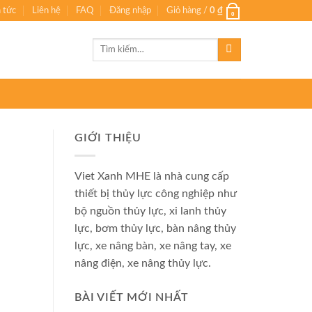
n tức
Liên hệ
FAQ
Đăng nhập
Giỏ hàng /
0
₫
0
Tìm
kiếm:
GIỚI THIỆU
Viet Xanh MHE là nhà cung cấp
thiết bị thủy lực công nghiệp như
bộ nguồn thủy lực, xi lanh thủy
lực, bơm thủy lực, bàn nâng thủy
lực, xe nâng bàn, xe nâng tay, xe
nâng điện, xe nâng thủy lực.
BÀI VIẾT MỚI NHẤT