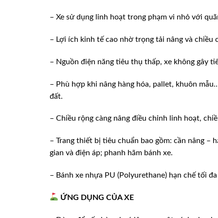
– Xe sử dụng linh hoạt trong phạm vi nhỏ với qu
– Lợi ích kinh tế cao nhờ trọng tải nâng và chiều
– Nguồn điện năng tiêu thụ thấp, xe không gây ti
– Phù hợp khi nâng hàng hóa, pallet, khuôn mẫu….
đất.
– Chiều rộng càng nâng điều chỉnh linh hoạt, ch
– Trang thiết bị tiêu chuẩn bao gồm: cần nâng – h
gian và điện áp; phanh hãm bánh xe.
– Bánh xe nhựa PU (Polyurethane) hạn chế tối đa
ỨNG DỤNG CỦA XE