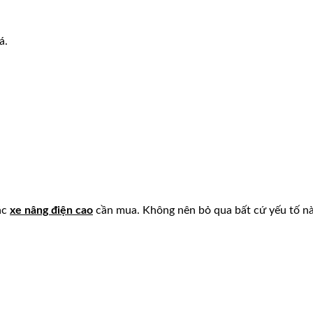
á.
ác
xe nâng điện cao
cần mua. Không nên bỏ qua bất cứ yếu tố n