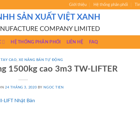
Giới thiệu
Hệ thống phân phối
Ti
NHH SẢN XUẤT VIỆT XANH
ANUFACTURE COMPANY LIMITED
C
HỆ THỐNG PHÂN PHỐI
LIÊN HỆ
FAQ
 TAY CAO
,
XE NÂNG BÁN TỰ ĐỘNG
ộng 1500kg cao 3m3 TW-LIFTER
 ON
24 THÁNG 3, 2020
BY
NGOC TIEN