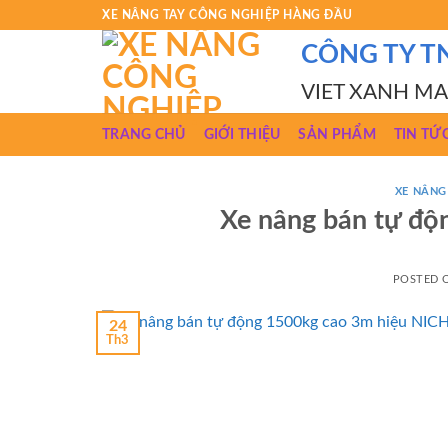
Skip
XE NÂNG TAY CÔNG NGHIỆP HÀNG ĐẦU
to
CÔNG TY T
content
VIET XANH M
TRANG CHỦ
GIỚI THIỆU
SẢN PHẨM
TIN TỨ
XE NÂNG
Xe nâng bán tự đ
POSTED
24
Th3