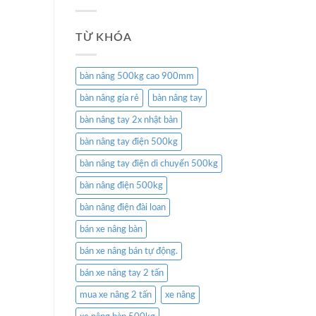
TỪ KHÓA
bàn nâng 500kg cao 900mm
bàn nâng gía rẻ
bàn nâng tay
bàn nâng tay 2x nhật bản
bàn nâng tay điện 500kg
bàn nâng tay điện di chuyển 500kg
bàn nâng điện 500kg
bàn nâng điện đài loan
bán xe nâng bàn
bán xe nâng bán tự động.
bán xe nâng tay 2 tấn
mua xe nâng 2 tấn
xe nâng