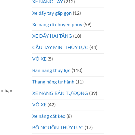
XE NÂNG TAY
(212)
Xe đẩy tay gấp gọn
(12)
Xe nâng di chuyen phuy
(59)
XE ĐẨY HAI TẦNG
(18)
CẨU TAY MINI THỦY LỰC
(44)
VÕ XE
(5)
Bàn nâng thủy lực
(110)
Thang nâng tự hành
(11)
ào bạn
XE NÂNG BÁN TỰ ĐỘNG
(39)
VỎ XE
(42)
Xe nâng cắt kéo
(8)
BỘ NGUỒN THỦY LỰC
(17)