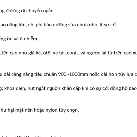
ãng đường di chuyển ngắn.
 cao nâng lớn, chi phí bảo dưỡng sửa chữa nhỏ, ít sự cố.
ếng ồn và ô nhiễm.
lên cao như giá kệ, ôtô, xe tải, cont…và ngược lại từ trên cao 
iều dài càng nâng tiêu chuẩn 900~1000mm hoặc dài hơn tùy lựa 
ạ; khóa điện, nút ngắt nguồn khẩn cấp khi có sự cố; đồng hồ báo
 hư hại mặt nền hoặc nylon tùy chọn.