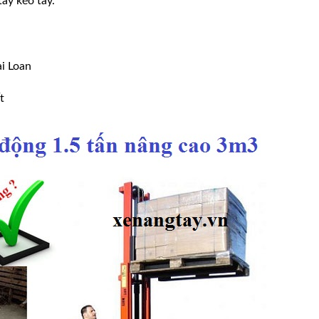
tay kéo tay.
i Loan
t