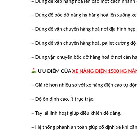
– Dùng để xếp hàng hoá lên cao một cách nhanh ch
– Dùng để bốc dỡ,nâng hạ hàng hoá lên xuống xe 
– Dùng để vận chuyển hàng hoá nơi địa hình hẹp.
– Dùng để vận chuyển hàng hoá, pallet cường độ 
– Dùng vận chuyển,bốc dỡ hàng hoá ở nơi cần hạn
ƯU ĐIỂM CỦA
XE NÂNG ĐIỆN 1500 KG N
– Giá rẻ hơn nhiều so với xe nâng điện cao tự độ
– Độ ổn định cao, ít trục trặc.
– Tay lái linh hoạt giúp điều khiển dễ dàng.
– Hệ thống phanh an toàn giúp cố định xe khi cần