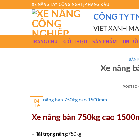
Skip
XE NÂNG TAY CÔNG NGHIỆP HÀNG ĐẦU
to
CÔNG TY T
content
VIET XANH M
TRANG CHỦ
GIỚI THIỆU
SẢN PHẨM
TIN TỨ
BÀN 
Xe nâng 
POSTED
04
Th4
Xe nâng bàn 750kg cao 150
– Tải trọng nâng
:750kg