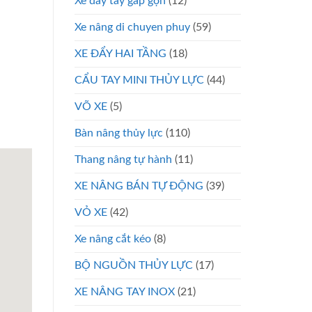
Xe đẩy tay gấp gọn
(12)
Xe nâng di chuyen phuy
(59)
XE ĐẨY HAI TẦNG
(18)
CẨU TAY MINI THỦY LỰC
(44)
VÕ XE
(5)
Bàn nâng thủy lực
(110)
Thang nâng tự hành
(11)
XE NÂNG BÁN TỰ ĐỘNG
(39)
VỎ XE
(42)
Xe nâng cắt kéo
(8)
BỘ NGUỒN THỦY LỰC
(17)
XE NÂNG TAY INOX
(21)