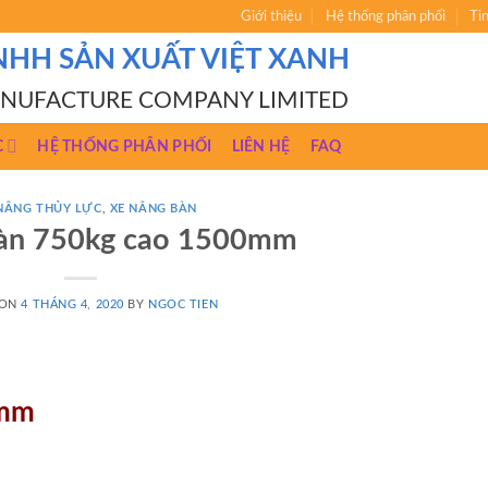
Giới thiệu
Hệ thống phân phối
Ti
NHH SẢN XUẤT VIỆT XANH
ANUFACTURE COMPANY LIMITED
C
HỆ THỐNG PHÂN PHỐI
LIÊN HỆ
FAQ
NÂNG THỦY LỰC
,
XE NÂNG BÀN
bàn 750kg cao 1500mm
 ON
4 THÁNG 4, 2020
BY
NGOC TIEN
0mm