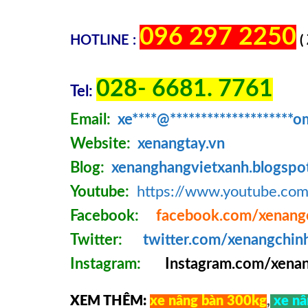
096 297 2250
HOTLINE :
(
028- 6681. 7761
Tel:
Email:
xe
****
@
********************
o
Website:
xenangtay.vn
Blog:
xenanghangvietxanh.blogspo
Youtube:
https://www.youtube.c
Facebook:
facebook.com/xenang
Twitter:
twitter.com/xenangchin
Instagram:
Instagram.com/xenan
XEM THÊM:
xe nâng bàn 300kg
,
xe nâ