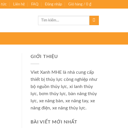
n tức
Liên hệ
FAQ
Đăng nhập
Giỏ hàng /
0
₫
0
Tìm
kiếm:
GIỚI THIỆU
Viet Xanh MHE là nhà cung cấp
thiết bị thủy lực công nghiệp như
bộ nguồn thủy lực, xi lanh thủy
lực, bơm thủy lực, bàn nâng thủy
lực, xe nâng bàn, xe nâng tay, xe
nâng điện, xe nâng thủy lực.
BÀI VIẾT MỚI NHẤT