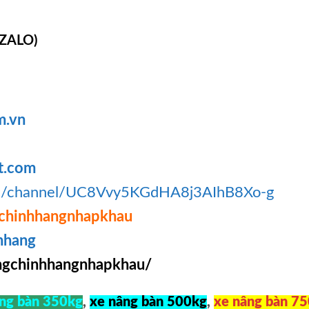
 ZALO)
m.vn
t.com
om/channel/UC8Vvy5KGdHA8j3AIhB8Xo-g
chinhhangnhapkhau
hhang
gchinhhangnhapkhau/
ng bàn 350kg
,
xe nâng bàn 500kg
,
xe nâng bàn 7