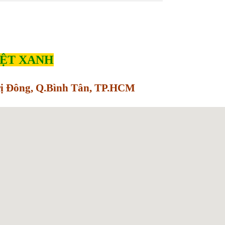
IỆT XANH
Trị Đông, Q.Bình Tân, TP.HCM