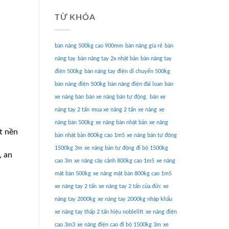
TỪ KHÓA
bàn nâng 500kg cao 900mm
bàn nâng gía rẻ
bàn
nâng tay
bàn nâng tay 2x nhật bản
bàn nâng tay
điện 500kg
bàn nâng tay điện di chuyển 500kg
bàn nâng điện 500kg
bàn nâng điện đài loan
bán
xe nâng bàn
bán xe nâng bán tự động.
bán xe
nâng tay 2 tấn
mua xe nâng 2 tấn
xe nâng
xe
nâng bàn 500kg
xe nâng bàn nhật bản
xe nâng
t nền
bàn nhật bản 800kg cao 1m5
xe nâng bán tự động
1500kg 3m
xe nâng bán tự động đi bộ 1500kg
, an
cao 3m
xe nâng cây cảnh 800kg cao 1m5
xe nâng
mặt bàn 500kg
xe nâng mặt bàn 800kg cao 1m5
xe nâng tay 2 tấn
xe nâng tay 2 tấn của đức
xe
nâng tay 2000kg
xe nâng tay 2000kg nhập khẩu
xe nâng tay thấp 2 tấn hiệu noblelift
xe nâng điện
cao 3m3
xe nâng điện cao đi bộ 1500kg 3m
xe