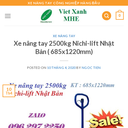
Skip
XE NÂNG TAY CÔNG NGHIỆP HÀNG ĐẦU
to
0
content
XE NÂNG TAY
Xe nâng tay 2500kg Nichi-lift Nhật
Bản ( 685x1220mm)
POSTED ON
10 THÁNG 4, 2020
BY
NGOC TIEN
10
Th4