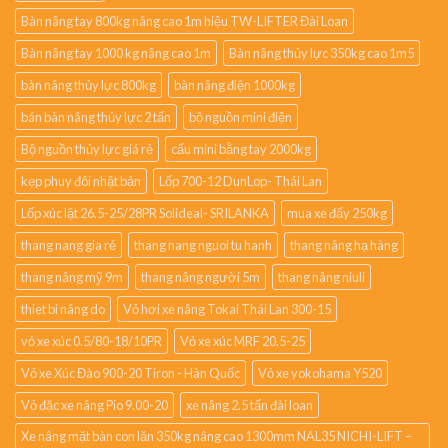
Bàn nâng tay 800kg nâng cao 1m hiệu TW-LIFTER Đài Loan
Bàn nâng tay 1000 kg nâng cao 1m
Bàn nâng thủy lực 350kg cao 1m5
bàn nâng thủy lực 800kg
bàn nâng điện 1000kg
bán bàn nâng thủy lực 2 tấn
bộ nguồn mini điện
Bộ nguồn thủy lực giá rẻ
cẩu mini bằng tay 2000kg
kẹp phuy đôi nhật bản
Lốp 700-12 DunLop- Thái Lan
Lốp xúc lật 26.5-25/28PR Solideal- SRILANKA
mua xe đẩy 250kg
thang nang gia rẻ
thang nang nguoi tu hanh
thang nâng hạ hàng
thang nâng mỹ 9m
thang nâng người 5m
thang nâng niuli
thiet bi nâng do
Vỏ hơi xe nâng Tokai Thái Lan 300-15
vỏ xe xúc 0.5/80-18/10PR
Vỏ xe xúc MRF 20.5-25
Vỏ xe Xúc Đào 900-20 Tiron - Hàn Quốc
Vỏ xe yokohama Y520
Vỏ đặc xe nâng Pio 9.00-20
xe nâng 2.5 tấn đài loan
Xe nâng mặt bàn con lăn 350kg nâng cao 1300mm NAL35 NICHI-LIFT –