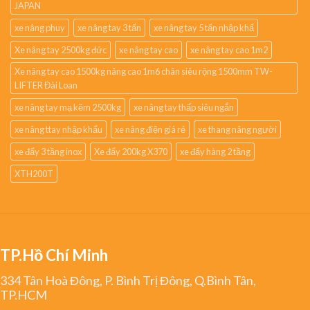
JAPAN
xe nâng phuy
xe nâng tay 3 tấn
xe nâng tay 5 tấn nhập khẩ
Xe nâng tay 2500kg đức
xe nâng tay cao
xe nâng tay cao 1m2
Xe nâng tay cao 1500kg nâng cao 1m6 chân siêu rộng 1500mm TW-
LIFTER Đài Loan
xe nâng tay mạ kẽm 2500kg
xe nâng tay thấp siêu ngắn
xe nâng ttay nhập khẩu
xe nâng điện giá rẻ
xe thang nâng người
xe đẩy 3 tầng inox
Xe đẩy 200kg X370
xe đẩy hàng 2 tầng
XTH200T
TP.Hồ Chí Minh
334 Tân Hoà Đông, P. Bình Trị Đông, Q.Bình Tân,
TP.HCM