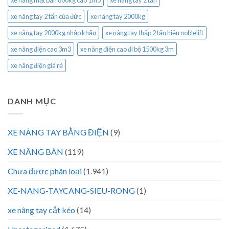
xe nâng mặt bàn 800kg cao 1m5
xe nâng tay 2 tấn
xe nâng tay 2 tấn của đức
xe nâng tay 2000kg
xe nâng tay 2000kg nhập khẩu
xe nâng tay thấp 2 tấn hiệu noblelift
xe nâng điện cao 3m3
xe nâng điện cao đi bộ 1500kg 3m
xe nâng điện giá rẻ
DANH MỤC
XE NÂNG TAY BẰNG ĐIỆN
(9)
XE NÂNG BÀN
(119)
Chưa được phân loại
(1.941)
XE-NANG-TAYCANG-SIEU-RONG
(1)
xe nâng tay cắt kéo
(14)