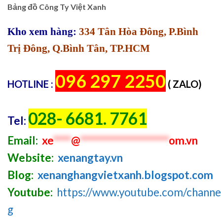
Bảng đồ Công Ty Việt Xanh
Kho xem hàng:
334 Tân Hòa Đông, P.Bình
Trị Đông, Q.Bình Tân, TP.HCM
096 297 2250
HOTLINE :
( ZALO)
028- 6681. 7761
Tel:
Email:
xe
****
@
********************
om.vn
Website:
xenangtay.vn
Blog:
xenanghangvietxanh.blogspot.com
Youtube:
https://www.youtube.com/chan
g