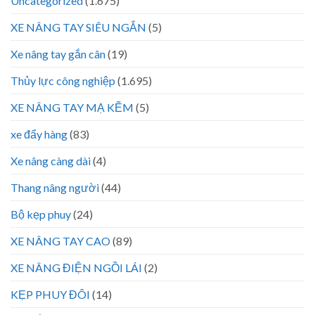
Uncategorized
(1.675)
XE NÂNG TAY SIÊU NGẮN
(5)
Xe nâng tay gắn cân
(19)
Thủy lực công nghiệp
(1.695)
XE NÂNG TAY MẠ KẼM
(5)
xe đẩy hàng
(83)
Xe nâng càng dài
(4)
Thang nâng người
(44)
Bộ kẹp phuy
(24)
XE NÂNG TAY CAO
(89)
XE NÂNG ĐIỆN NGỒI LÁI
(2)
KẸP PHUY ĐÔI
(14)