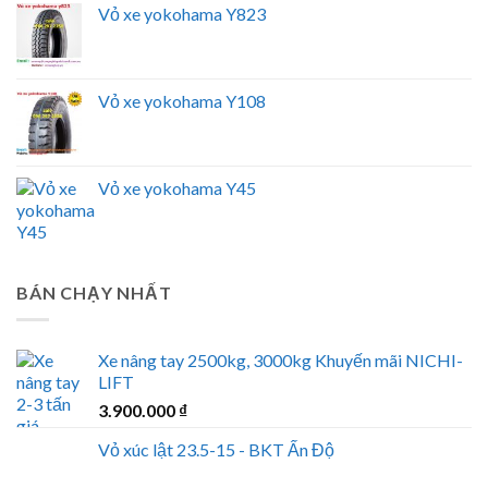
Vỏ xe yokohama Y823
Vỏ xe yokohama Y108
Vỏ xe yokohama Y45
BÁN CHẠY NHẤT
Xe nâng tay 2500kg, 3000kg Khuyến mãi NICHI-
LIFT
3.900.000
₫
Vỏ xúc lật 23.5-15 - BKT Ấn Độ