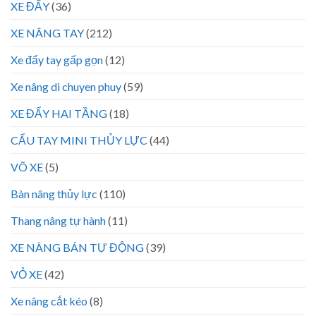
XE ĐẨY
(36)
XE NÂNG TAY
(212)
Xe đẩy tay gấp gọn
(12)
Xe nâng di chuyen phuy
(59)
XE ĐẨY HAI TẦNG
(18)
CẨU TAY MINI THỦY LỰC
(44)
VÕ XE
(5)
Bàn nâng thủy lực
(110)
Thang nâng tự hành
(11)
XE NÂNG BÁN TỰ ĐỘNG
(39)
VỎ XE
(42)
Xe nâng cắt kéo
(8)